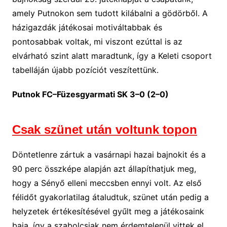
amely Putnokon sem tudott kilábalni a gödörből. A
házigazdák játékosai motiváltabbak és
pontosabbak voltak, mi viszont ezúttal is az
elvárható szint alatt maradtunk, így a Keleti csoport
tabelláján újabb pozíciót veszítettünk.
Putnok FC–Füzesgyarmati SK 3–0 (2–0)
Csak szünet után voltunk topon
Döntetlenre zártuk a vasárnapi hazai bajnokit és a
90 perc összképe alapján azt állapíthatjuk meg,
hogy a Sényő elleni meccsben ennyi volt. Az első
félidőt gyakorlatilag átaludtuk, szünet után pedig a
helyzetek értékesítésével gyűlt meg a játékosaink
baja, így a szabolcsiak nem érdemtelenül vittek el