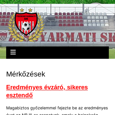
Skip
to
content
Mérkőzések
Eredményes évzáró, sikeres
esztendő
Magabiztos győzelemmel fejezte be az eredményes