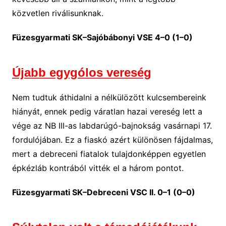
közvetlen riválisunknak.
Füzesgyarmati SK–Sajóbábonyi VSE 4–0 (1–0)
Újabb egygólos vereség
Nem tudtuk áthidalni a nélkülözött kulcsembereink
hiányát, ennek pedig váratlan hazai vereség lett a
vége az NB III-as labdarúgó-bajnokság vasárnapi 17.
fordulójában. Ez a fiaskó azért különösen fájdalmas,
mert a debreceni fiatalok tulajdonképpen egyetlen
épkézláb kontrából vitték el a három pontot.
Füzesgyarmati SK–Debreceni VSC II. 0–1 (0–0)