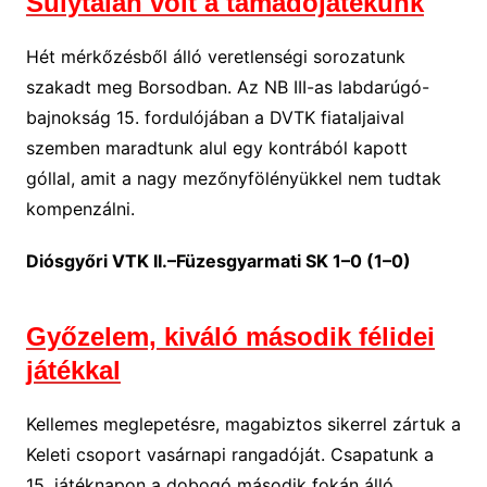
Súlytalan volt a támadójátékunk
Hét mérkőzésből álló veretlenségi sorozatunk
szakadt meg Borsodban. Az NB III-as labdarúgó-
bajnokság 15. fordulójában a DVTK fiataljaival
szemben maradtunk alul egy kontrából kapott
góllal, amit a nagy mezőnyfölényükkel nem tudtak
kompenzálni.
Diósgyőri VTK II.–Füzesgyarmati SK 1–0 (1–0)
Győzelem, kiváló második félidei
játékkal
Kellemes meglepetésre, magabiztos sikerrel zártuk a
Keleti csoport vasárnapi rangadóját. Csapatunk a
15. játéknapon a dobogó második fokán álló