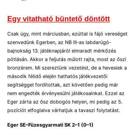
Egy vitatható büntető döntött
Csak úgy, mint márciusban, ezúttal is fájó vereséget
szenvedünk Egerben, az NB III-as labdarúgó-
bajnokság 13. játéknapjáról elmaradt mérkőzés
pótlásán. Akkor a feljutás múlott rajta, most az őszi
bronzérem. Mi szereztünk vezetést, de a hevesiek a
második félidő elején hathatós játékvezetői
segítséggel fordítottak, azt követően pedig már
nem engedték érvényesülni játékosainkat. Ezzel az
Eger zárta az ősz dobogós helyen, mi pedig az 5.
pozíciót elfoglalva várhatjuk a tavaszi folytatást.
Eger SE–Füzesgyarmati SK 2–1 (0–1)