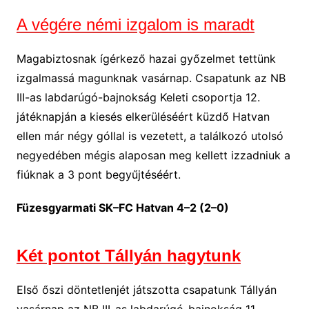
A végére némi izgalom is maradt
Magabiztosnak ígérkező hazai győzelmet tettünk
izgalmassá magunknak vasárnap. Csapatunk az NB
III-as labdarúgó-bajnokság Keleti csoportja 12.
játéknapján a kiesés elkerüléséért küzdő Hatvan
ellen már négy góllal is vezetett, a találkozó utolsó
negyedében mégis alaposan meg kellett izzadniuk a
fiúknak a 3 pont begyűjtéséért.
Füzesgyarmati SK–FC Hatvan 4–2 (2–0)
Két pontot Tállyán hagytunk
Első őszi döntetlenjét játszotta csapatunk Tállyán