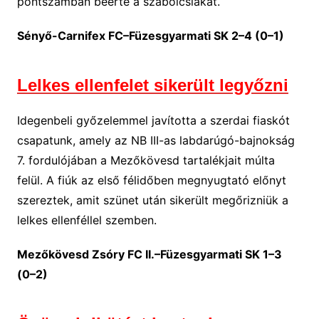
pontszámban beérte a szabolcsiakat.
Sényő-Carnifex FC–Füzesgyarmati SK 2–4 (0–1)
Lelkes ellenfelet sikerült legyőzni
Idegenbeli győzelemmel javította a szerdai fiaskót
csapatunk, amely az NB III-as labdarúgó-bajnokság
7. fordulójában a Mezőkövesd tartalékjait múlta
felül. A fiúk az első félidőben megnyugtató előnyt
szereztek, amit szünet után sikerült megőrizniük a
lelkes ellenféllel szemben.
Mezőkövesd Zsóry FC II.–Füzesgyarmati SK 1–3
(0–2)