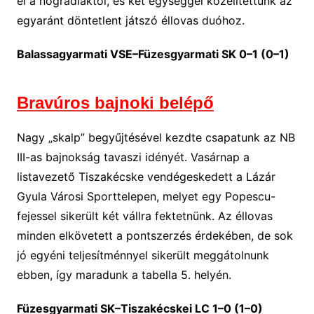
el a nógrádiaktól, és két egységgel közelítettünk az
egyaránt döntetlent játszó éllovas duóhoz.
Balassagyarmati VSE–Füzesgyarmati SK 0–1 (0–1)
Bravúros bajnoki belépő
Nagy „skalp” begyűjtésével kezdte csapatunk az NB
III-as bajnokság tavaszi idényét. Vasárnap a
listavezető Tiszakécske vendégeskedett a Lázár
Gyula Városi Sporttelepen, melyet egy Popescu-
fejessel sikerült két vállra fektetnünk. Az éllovas
minden elkövetett a pontszerzés érdekében, de sok
jó egyéni teljesítménnyel sikerült meggátolnunk
ebben, így maradunk a tabella 5. helyén.
Füzesgyarmati SK–Tiszakécskei LC 1–0 (1–0)