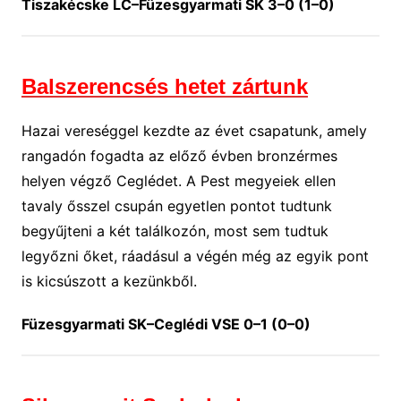
Tiszakécske LC–Füzesgyarmati SK 3–0 (1–0)
Balszerencsés hetet zártunk
Hazai vereséggel kezdte az évet csapatunk, amely
rangadón fogadta az előző évben bronzérmes
helyen végző Ceglédet. A Pest megyeiek ellen
tavaly ősszel csupán egyetlen pontot tudtunk
begyűjteni a két találkozón, most sem tudtuk
legyőzni őket, ráadásul a végén még az egyik pont
is kicsúszott a kezünkből.
Füzesgyarmati SK–Ceglédi VSE 0–1 (0–0)