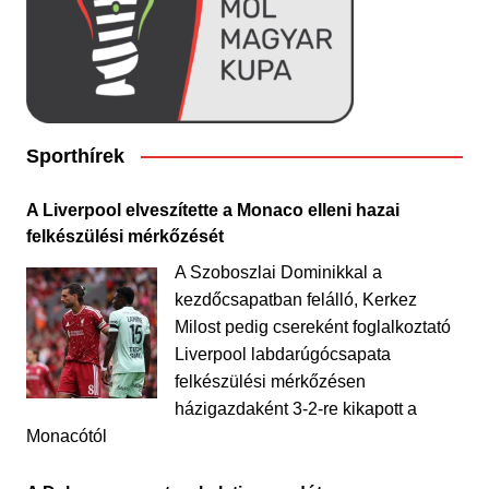
Sporthírek
A Liverpool elveszítette a Monaco elleni hazai
felkészülési mérkőzését
A Szoboszlai Dominikkal a
kezdőcsapatban felálló, Kerkez
Milost pedig csereként foglalkoztató
Liverpool labdarúgócsapata
felkészülési mérkőzésen
házigazdaként 3-2-re kikapott a
Monacótól