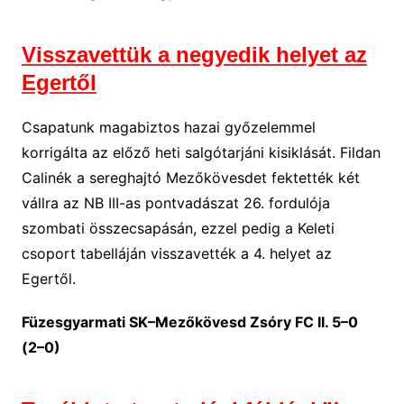
Visszavettük a negyedik helyet az
Egertől
Csapatunk magabiztos hazai győzelemmel
korrigálta az előző heti salgótarjáni kisiklását. Fildan
Calinék a sereghajtó Mezőkövesdet fektették két
vállra az NB III-as pontvadászat 26. fordulója
szombati összecsapásán, ezzel pedig a Keleti
csoport tabelláján visszavették a 4. helyet az
Egertől.
Füzesgyarmati SK–Mezőkövesd Zsóry FC II. 5–0
(2–0)