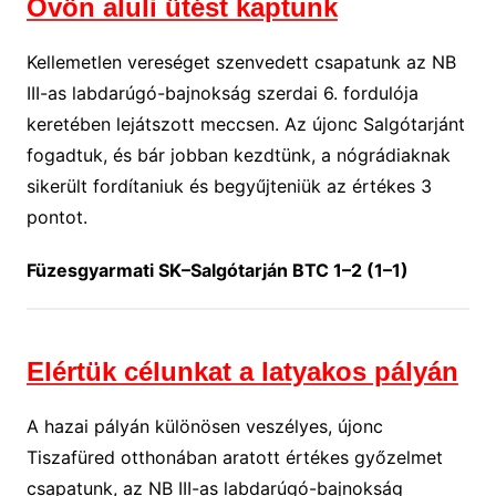
Övön aluli ütést kaptunk
Kellemetlen vereséget szenvedett csapatunk az NB
III-as labdarúgó-bajnokság szerdai 6. fordulója
keretében lejátszott meccsen. Az újonc Salgótarjánt
fogadtuk, és bár jobban kezdtünk, a nógrádiaknak
sikerült fordítaniuk és begyűjteniük az értékes 3
pontot.
Füzesgyarmati SK–Salgótarján BTC 1–2 (1–1)
Elértük célunkat a latyakos pályán
A hazai pályán különösen veszélyes, újonc
Tiszafüred otthonában aratott értékes győzelmet
csapatunk, az NB III-as labdarúgó-bajnokság