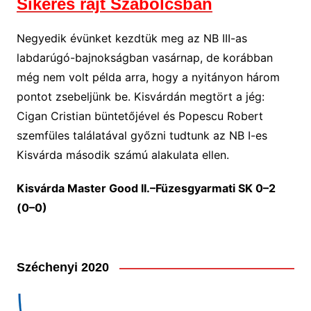
Sikeres rajt Szabolcsban
Negyedik évünket kezdtük meg az NB III-as
labdarúgó-bajnokságban vasárnap, de korábban
még nem volt példa arra, hogy a nyitányon három
pontot zsebeljünk be. Kisvárdán megtört a jég:
Cigan Cristian büntetőjével és Popescu Robert
szemfüles találatával győzni tudtunk az NB I-es
Kisvárda második számú alakulata ellen.
Kisvárda Master Good II.–Füzesgyarmati SK 0–2
(0–0)
Széchenyi 2020