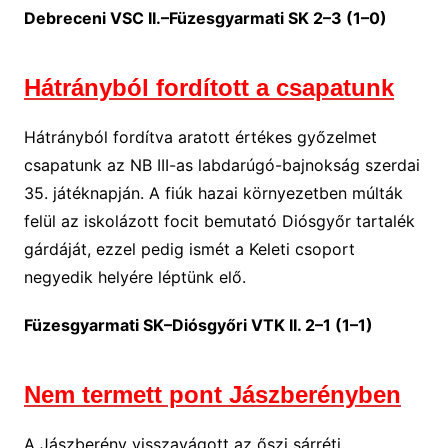
Debreceni VSC II.–Füzesgyarmati SK 2–3 (1–0)
Hátrányból fordított a csapatunk
Hátrányból fordítva aratott értékes győzelmet
csapatunk az NB III-as labdarúgó-bajnokság szerdai
35. játéknapján. A fiúk hazai környezetben múlták
felül az iskolázott focit bemutató Diósgyőr tartalék
gárdáját, ezzel pedig ismét a Keleti csoport
negyedik helyére léptünk elő.
Füzesgyarmati SK–Diósgyőri VTK II. 2–1 (1–1)
Nem termett pont Jászberényben
A Jászberény visszavágott az őszi sárréti