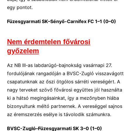
egy pontot.
Füzesgyarmati SK–Sényő-Carnifex FC 1–1 (0–0)
Nem érdemtelen fővárosi
győzelem
Az NB III-as labdarúgó-bajnokság vasárnapi 27.
fordulójának rangadóján a BVSC-Zugló visszavágott
csapatunknak az őszi ötgólos sárréti vereségért. A
nagy terveket szövő fővárosi együttes jól használta
ki a hátsó megingásainkat, így a mezőnyben hiába
bizonyultunk méltó partnernek. A vereséggel sajnos
az éremszerzés esélye is távolodik számunkra.
BVSC-Zugló–Füzesgyarmati SK 3–0 (1–0)