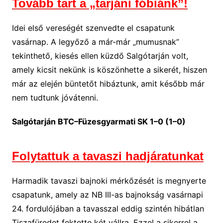
Tovább tart a „tarjáni fóbiánk”!
Idei első vereségét szenvedte el csapatunk
vasárnap. A legyőző a már-már „mumusnak”
tekinthető, kiesés ellen küzdő Salgótarján volt,
amely kicsit nekünk is köszönhette a sikerét, hiszen
már az elején büntetőt hibáztunk, amit később már
nem tudtunk jóvátenni.
Salgótarján BTC–Füzesgyarmati SK 1–0 (1–0)
Folytattuk a tavaszi hadjáratunkat
Harmadik tavaszi bajnoki mérkőzését is megnyerte
csapatunk, amely az NB III-as bajnokság vasárnapi
24. fordulójában a tavasszal eddig szintén hibátlan
Tiszafüredet fektette két vállra. Ezzel a sikerrel a