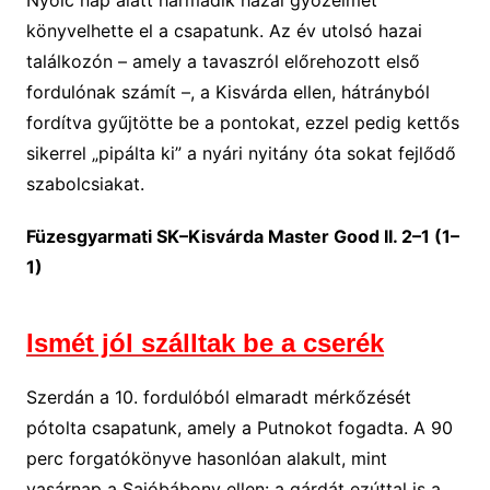
Nyolc nap alatt harmadik hazai győzelmét
könyvelhette el a csapatunk. Az év utolsó hazai
találkozón – amely a tavaszról előrehozott első
fordulónak számít –, a Kisvárda ellen, hátrányból
fordítva gyűjtötte be a pontokat, ezzel pedig kettős
sikerrel „pipálta ki” a nyári nyitány óta sokat fejlődő
szabolcsiakat.
Füzesgyarmati SK–Kisvárda Master Good II. 2–1 (1–
1)
Ismét jól szálltak be a cserék
Szerdán a 10. fordulóból elmaradt mérkőzését
pótolta csapatunk, amely a Putnokot fogadta. A 90
perc forgatókönyve hasonlóan alakult, mint
vasárnap a Sajóbábony ellen: a gárdát ezúttal is a