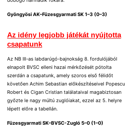
dobogó harmadik fokára.
Gyöngyösi AK–Füzesgyarmati SK 1–3 (0–3)
Az idény legjobb játékát nyújtotta
csapatunk
Az NB III-as labdarúgó-bajnokság 8. fordulójából
elnapolt BVSC elleni hazai mérkőzését pótolta
szerdán a csapatunk, amely szoros első félidőt
követően Achim Sebastian előkészítéseivel Popescu
Robert és Cigan Cristian találataival magabiztosan
győzte le nagy múltú zuglóiakat, ezzel az 5. helyre
lépett előre a tabellán.
Füzesgyarmati SK–BVSC-Zugló 5–0 (1–0)