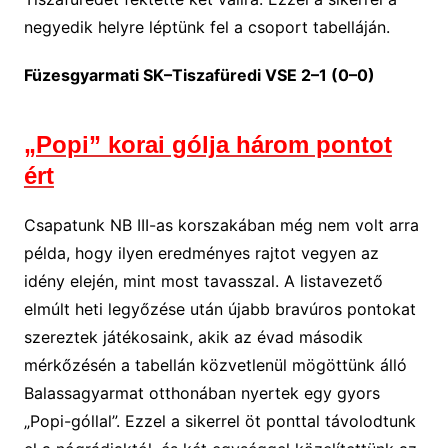
negyedik helyre léptünk fel a csoport tabelláján.
Füzesgyarmati SK–Tiszafüredi VSE 2–1 (0–0)
„Popi” korai gólja három pontot
ért
Csapatunk NB III-as korszakában még nem volt arra
példa, hogy ilyen eredményes rajtot vegyen az
idény elején, mint most tavasszal. A listavezető
elmúlt heti legyőzése után újabb bravúros pontokat
szereztek játékosaink, akik az évad második
mérkőzésén a tabellán közvetlenül mögöttünk álló
Balassagyarmat otthonában nyertek egy gyors
„Popi-góllal”. Ezzel a sikerrel öt ponttal távolodtunk