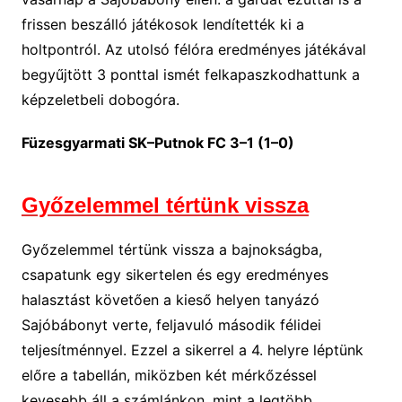
frissen beszálló játékosok lendítették ki a
holtpontról. Az utolsó félóra eredményes játékával
begyűjtött 3 ponttal ismét felkapaszkodhattunk a
képzeletbeli dobogóra.
Füzesgyarmati SK–Putnok FC 3–1 (1–0)
Győzelemmel tértünk vissza
Győzelemmel tértünk vissza a bajnokságba,
csapatunk egy sikertelen és egy eredményes
halasztást követően a kieső helyen tanyázó
Sajóbábonyt verte, feljavuló második félidei
teljesítménnyel. Ezzel a sikerrel a 4. helyre léptünk
előre a tabellán, miközben két mérkőzéssel
kevesebb áll a számlánkon, mint a legtöbb