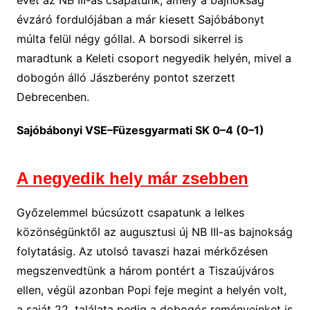
évet az NB III-as csapatunk, amely a bajnokság
évzáró fordulójában a már kiesett Sajóbábonyt
múlta felül négy góllal. A borsodi sikerrel is
maradtunk a Keleti csoport negyedik helyén, mivel a
dobogón álló Jászberény pontot szerzett
Debrecenben.
Sajóbábonyi VSE–Füzesgyarmati SK 0–4 (0–1)
A negyedik hely már zsebben
Győzelemmel búcsúzott csapatunk a lelkes
közönségünktől az augusztusi új NB III-as bajnokság
folytatásig. Az utolsó tavaszi hazai mérkőzésen
megszenvedtünk a három pontért a Tiszaújváros
ellen, végül azonban Popi feje megint a helyén volt,
a saját 22. találata pedig a dobogós reményeinket is