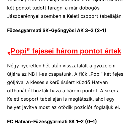
két pontot tudott faragni a már dobogós
Jászberénnyel szemben a Keleti csoport tabelláján.
Füzesgyarmati SK–Gyöngyösi AK 3–2 (2–1)
„Popi” fejesei három pontot értek
Négy nyeretlen hét után visszatalált a győzelem
útjára az NB III-as csapatunk. A fiúk „Popi” két fejes
góljával a kiesés elkerüléséért küzdő Hatvan
otthonából hozták haza a három pontot. A siker a
Keleti csoport tabelláján is meglátszik, ahol egy
helyet javítva most az ötödik pozíciót foglaljuk el.
FC Hatvan–Füzesgyarmati SK 1–2 (0–1)