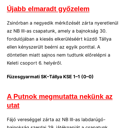
Újabb elmaradt győzelem
Zsinórban a negyedik mérkőzését zárta nyeretlenül
az NB III-as csapatunk, amely a bajnokság 30.
fordulójában a kiesés elkerüléséért küzdő Tállya
ellen kényszerült beérni az egyik ponttal. A
döntetlen miatt sajnos nem tudtunk előrelépni a
Keleti csoport 6. helyéről.
Füzesgyarmati SK–Tállya KSE 1–1 (0–0)
A Putnok megmutatta nekünk az
utat
Fájó vereséggel zárta az NB III-as labdarúgó-
bajnokság szerdai 29. játéknapját a csapatunk,