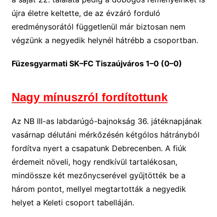
újra életre keltette, de az évzáró forduló
eredménysorától függetlenül már biztosan nem
végzünk a negyedik helynél hátrébb a csoportban.
Füzesgyarmati SK–FC Tiszaújváros 1–0 (0–0)
Nagy mínuszról fordítottunk
Az NB III-as labdarúgó-bajnokság 36. játéknapjának
vasárnap délutáni mérkőzésén kétgólos hátrányból
fordítva nyert a csapatunk Debrecenben. A fiúk
érdemeit növeli, hogy rendkívül tartalékosan,
mindössze két mezőnycserével gyűjtötték be a
három pontot, mellyel megtartották a negyedik
helyet a Keleti csoport tabelláján.