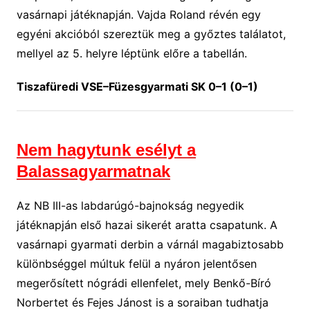
vasárnapi játéknapján. Vajda Roland révén egy
egyéni akcióból szereztük meg a győztes találatot,
mellyel az 5. helyre léptünk előre a tabellán.
Tiszafüredi VSE–Füzesgyarmati SK 0–1 (0–1)
Nem hagytunk esélyt a
Balassagyarmatnak
Az NB III-as labdarúgó-bajnokság negyedik
játéknapján első hazai sikerét aratta csapatunk. A
vasárnapi gyarmati derbin a várnál magabiztosabb
különbséggel múltuk felül a nyáron jelentősen
megerősített nógrádi ellenfelet, mely Benkő-Bíró
Norbertet és Fejes Jánost is a soraiban tudhatja