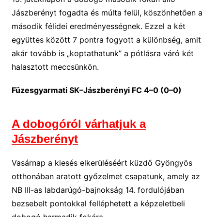
Jászberényt fogadta és múlta felül, köszönhetően a
második félidei eredményességnek. Ezzel a két
együttes között 7 pontra fogyott a különbség, amit
akár tovább is „koptathatunk” a pótlásra váró két
halasztott meccsünkön.
Füzesgyarmati SK–Jászberényi FC 4–0 (0–0)
A dobogóról várhatjuk a
Jászberényt
Vasárnap a kiesés elkerüléséért küzdő Gyöngyös
otthonában aratott győzelmet csapatunk, amely az
NB III-as labdarúgó-bajnokság 14. fordulójában
bezsebelt pontokkal felléphetett a képzeletbeli