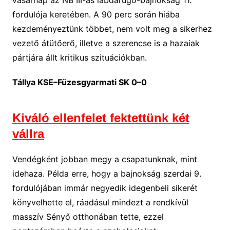
vasárnap az NB III-as labdarúgó-bajnokság 11.
fordulója keretében. A 90 perc során hiába
kezdeményeztünk többet, nem volt meg a sikerhez
vezető átütőerő, illetve a szerencse is a hazaiak
pártjára állt kritikus szituációkban.
Tállya KSE–Füzesgyarmati SK 0–0
Kiváló ellenfelet fektettünk két
vállra
Vendégként jobban megy a csapatunknak, mint
idehaza. Példa erre, hogy a bajnokság szerdai 9.
fordulójában immár negyedik idegenbeli sikerét
könyvelhette el, ráadásul mindezt a rendkívül
masszív Sényő otthonában tette, ezzel