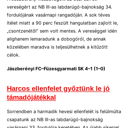
vereségért az NB III-as labdarúgó-bajnokság 34.
fordulójának vasárnapi rangadóján. A sok téves
ítélet miatt a 90 perc feszült hangulatban zajlott le,
„csontzenétől” sem volt mentes. A vereséggel idén
alighanem lemaradunk a dobogóról, de annak
közelében maradva is teljesülhetnek a kitűzött
célok.
Jászberényi FC–Füzesgyarmati SK 4–1 (1–0)
Harcos ellenfelet győztünk le jó
támadójátékkal
Sorrendben a harmadik hevesi ellenfelét is felülmúlta
csapatunk az NB III-as labdarúgó-bajnokság
vasárnapi 33. fordulója keretében. Az újabb sikerrel