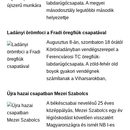
labdarúgócsapata. A megyei
másodosztály legutóbbi második
helyezettje
Ladányi örömfoci a Fradi öregfiúk csapatával
Augusztus 8-án, szombaton 18 órától
Körösladányban vendégszerepel a
Ferencvárosi TC öregfiúk-
labdarúgócsapata. A zöld-fehér old
boyok gyakori vendégnek
számítanak a Viharsarokban,
Újra hazai csapatban Mezei Szabolcs
A békéscsabai nevelésű 25 éves
középpályás, Mezei Szabolcs egy év
légióskodást követően visszatért
Magyarországra és ismét NB I-es