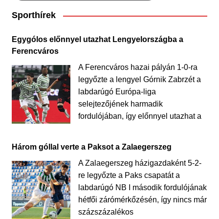
Sporthírek
Egygólos előnnyel utazhat Lengyelországba a
Ferencváros
A Ferencváros hazai pályán 1-0-ra
legyőzte a lengyel Górnik Zabrzét a
labdarúgó Európa-liga
selejtezőjének harmadik
fordulójában, így előnnyel utazhat a
Három góllal verte a Paksot a Zalaegerszeg
A Zalaegerszeg házigazdaként 5-2-
re legyőzte a Paks csapatát a
labdarúgó NB I második fordulójának
hétfői zárómérkőzésén, így nincs már
százszázalékos