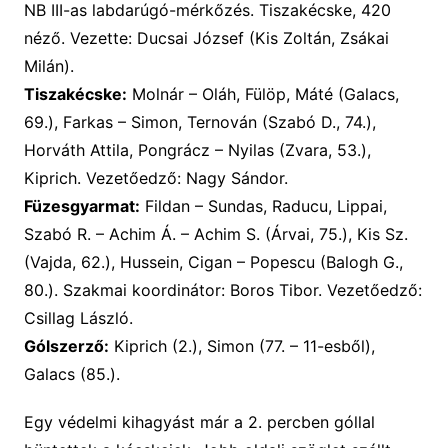
NB III-as labdarúgó-mérkőzés. Tiszakécske, 420
néző. Vezette: Ducsai József (Kis Zoltán, Zsákai
Milán).
Tiszakécske:
Molnár – Oláh, Fülöp, Máté (Galacs,
69.), Farkas – Simon, Ternován (Szabó D., 74.),
Horváth Attila, Pongrácz – Nyilas (Zvara, 53.),
Kiprich. Vezetőedző: Nagy Sándor.
Füzesgyarmat:
Fildan – Sundas, Raducu, Lippai,
Szabó R. – Achim Á. – Achim S. (Árvai, 75.), Kis Sz.
(Vajda, 62.), Hussein, Cigan – Popescu (Balogh G.,
80.). Szakmai koordinátor: Boros Tibor. Vezetőedző:
Csillag László.
Gólszerző:
Kiprich (2.), Simon (77. – 11-esből),
Galacs (85.).
Egy védelmi kihagyást már a 2. percben góllal