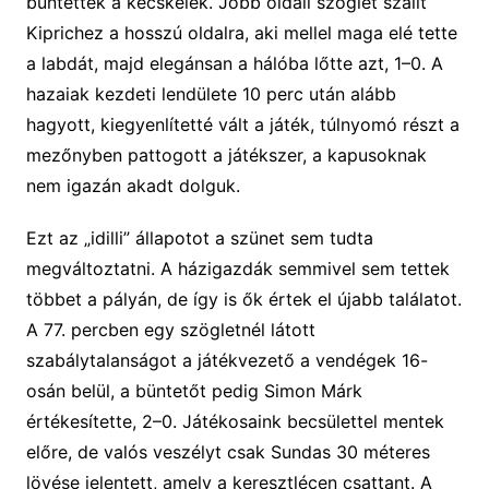
büntettek a kécskeiek. Jobb oldali szöglet szállt
Kiprichez a hosszú oldalra, aki mellel maga elé tette
a labdát, majd elegánsan a hálóba lőtte azt, 1–0. A
hazaiak kezdeti lendülete 10 perc után alább
hagyott, kiegyenlítetté vált a játék, túlnyomó részt a
mezőnyben pattogott a játékszer, a kapusoknak
nem igazán akadt dolguk.
Ezt az „idilli” állapotot a szünet sem tudta
megváltoztatni. A házigazdák semmivel sem tettek
többet a pályán, de így is ők értek el újabb találatot.
A 77. percben egy szögletnél látott
szabálytalanságot a játékvezető a vendégek 16-
osán belül, a büntetőt pedig Simon Márk
értékesítette, 2–0. Játékosaink becsülettel mentek
előre, de valós veszélyt csak Sundas 30 méteres
lövése jelentett, amely a keresztlécen csattant. A