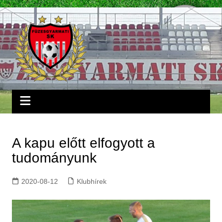
Skip
to
content
A kapu előtt elfogyott a
tudományunk
2020-08-12
Klubhírek