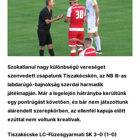
Szokatlanul nagy különbségű vereséget
szenvedett csapatunk Tiszakécskén, az NB III-as
labdarúgó-bajnokság szerdai harmadik
játéknapján. Már a legelején hátrányba kerültünk
egy pontrúgást követően, és bár nem játszottunk
alárendelt szerepkörben, az ellenfél kapuja előtt
ezúttal nem voltunk kreatívak.
Tiszakécske LC–Füzesgyarmati SK 3–0 (1–0)