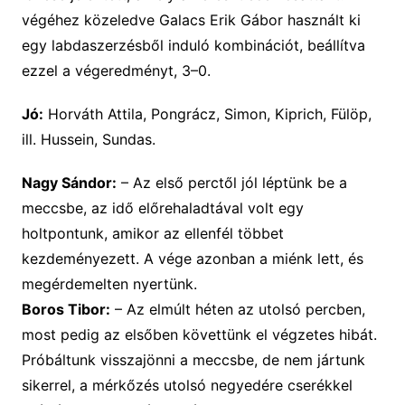
végéhez közeledve Galacs Erik Gábor használt ki
egy labdaszerzésből induló kombinációt, beállítva
ezzel a végeredményt, 3–0.
Jó:
Horváth Attila, Pongrácz, Simon, Kiprich, Fülöp,
ill. Hussein, Sundas.
Nagy Sándor:
– Az első perctől jól léptünk be a
meccsbe, az idő előrehaladtával volt egy
holtpontunk, amikor az ellenfél többet
kezdeményezett. A vége azonban a miénk lett, és
megérdemelten nyertünk.
Boros Tibor:
– Az elmúlt héten az utolsó percben,
most pedig az elsőben követtünk el végzetes hibát.
Próbáltunk visszajönni a meccsbe, de nem jártunk
sikerrel, a mérkőzés utolsó negyedére cserékkel