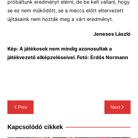
próbáltunk eredményt elérni, de be kell vallani, hogy
se ez nem működött, se a meccs előtt eltervezett
újításaink nem hozták meg a várt eredményt.
Jeneses László
Kép: A játékosok nem mindig azonosultak a
játékvezető elképzeléseivel. Fotó: Erdős Normann
Bejegyzés
Prev
Next
navigáció
Kapcsolódó cikkek