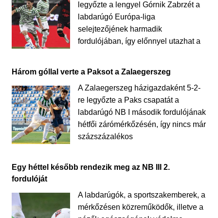
legyőzte a lengyel Górnik Zabrzét a
labdarúgó Európa-liga
selejtezőjének harmadik
fordulójában, így előnnyel utazhat a
Három góllal verte a Paksot a Zalaegerszeg
A Zalaegerszeg házigazdaként 5-2-
re legyőzte a Paks csapatát a
labdarúgó NB I második fordulójának
hétfői zárómérkőzésén, így nincs már
százszázalékos
Egy héttel később rendezik meg az NB III 2.
fordulóját
A labdarúgók, a sportszakemberek, a
mérkőzésen közreműködők, illetve a