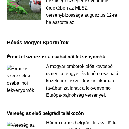
nézők egészségének védelme
érdekében az MLSZ
versenybizottsága augusztus 12-re
halasztotta az
Békés Megyei Sporthírek
Érmeket szereztek a csabai női fekvenyomók
A magyar emberek előtt kevésbé
ismert, a lengyel és fehérorosz határ
közelében fekvő Druskininkaiban
javában zajlanak a fekvenyomó
Európa-bajnokság versenyei.
Vereség az első belgrádi találkozón
Három napos belgrádi túrával törte