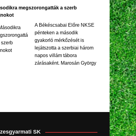
sodikra megszorongatták a szerb
jnokot
A Békéscsabai Előre NKSE
pénteken a második
gyakorló mérkőzését is
lejátszotta a szerbiai három
napos villám tábora
zárásaként. Marosán György
zesgyarmati SK