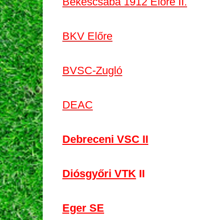
Békéscsaba 1912 Előre II.
BKV Előre
BVSC-Zugló
DEAC
Debreceni VSC II
Diósgyőri VTK
II
Eger SE