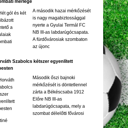
ombati mérlege
A második hazai mérkőzését
is nagy magabiztossággal
nyerte a Gyulai Termál FC
NB III-as labdarúgócsapata.
A fürdővárosiak szombaton
az újonc
rváth Szabolcs kétszer egyenlített
pesten
Második őszi bajnoki
mérkőzését is döntetlennel
zárta a Békéscsaba 1912
Előre NB III-as
labdarúgócsapata, mely a
szombat délelőtti fővárosi
tiné