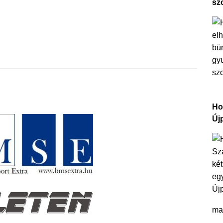
sz
Ho
Új
ma