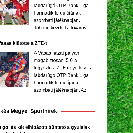
labdarúgó OTP Bank Liga
harmadik fordulójának
szombati játéknapján.
Jobban kezdett a fővárosi
Vasas kiütötte a ZTE-t
A Vasas hazai pályán
magabiztosan, 5-0-a
legyőzte a ZTE együttesét a
labdarúgó OTP Bank Liga
harmadik fordulójának
szombati játéknapján. Az
kés Megyei Sporthírek
 gól és két elhibázott büntető a gyulaiak