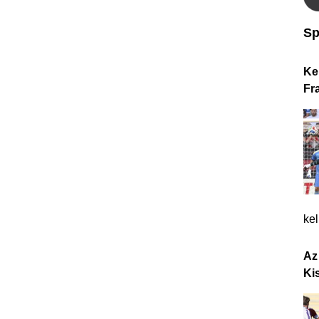
Sp
Ke
Fr
ke
Az
Ki