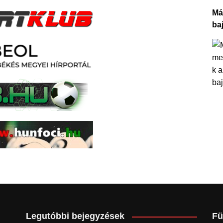
Má
ba
Legutóbbi bejegyzések
Fü