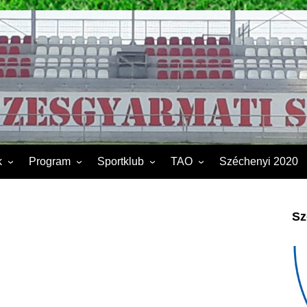
k
Program
Sportklub
TAO
Széchenyi 2020
FSK II.
Sporttelep
2019
Kapcsolat
2020
Sz
Éves beszámoló
2021
Dokumentumok
2022
2023
2024