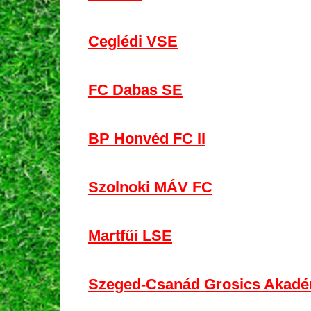
Ceglédi VSE
FC Dabas SE
BP Honvéd FC II
Szolnoki MÁV FC
Martfűi LSE
Szeged-Csanád Grosics Akadém