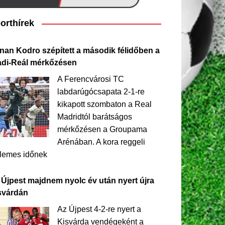
orthírek
nan Kodro szépített a második félidőben a
adi-Reál mérkőzésen
A Ferencvárosi TC
labdarúgócsapata 2-1-re
kikapott szombaton a Real
Madridtól barátságos
mérkőzésen a Groupama
Arénában. A kora reggeli
llemes időnek
 Újpest majdnem nyolc év után nyert újra
svárdán
Az Újpest 4-2-re nyert a
Kisvárda vendégeként a