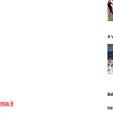
A 
Bé
ia II
Hét