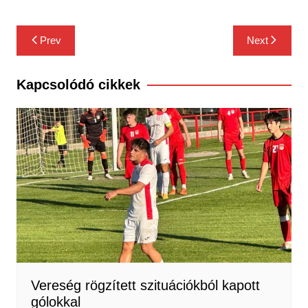
Bejegyzés
Prev
Next
navigáció
Kapcsolódó cikkek
Vereség rögzített szituációkból kapott
gólokkal