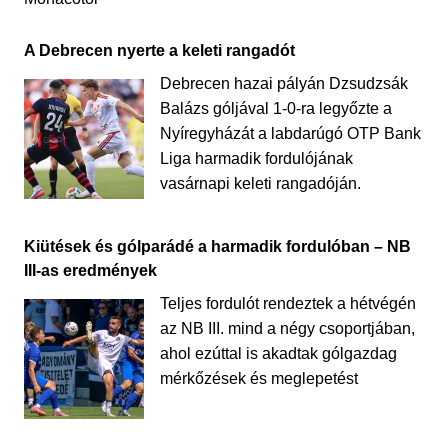
A Debrecen nyerte a keleti rangadót
Debrecen hazai pályán Dzsudzsák
Balázs góljával 1-0-ra legyőzte a
Nyíregyházát a labdarúgó OTP Bank
Liga harmadik fordulójának
vasárnapi keleti rangadóján.
Kiütések és gólparádé a harmadik fordulóban – NB
III-as eredmények
Teljes fordulót rendeztek a hétvégén
az NB III. mind a négy csoportjában,
ahol ezúttal is akadtak gólgazdag
mérkőzések és meglepetést