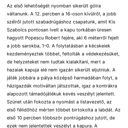
Az első lehetőségét nyomban sikerült gólra
váltanunk. A 12. percben a 16-oson kívülről, a jobb
szélről jutott szabadrúgáshoz csapatunk, amit Kis
Szabolcs pontosan ívelt a kapu torkában üresen
hagyott Popescu Robert fejére, aki 6 méterről fejelt
a jobb sarokba, 1–0. A folytatásban a kécskeiek
kezdeményeztek többet, feltolták a védekezésüket,
de helyzeteket nem tudtak kialakítani, mert a
hazaiak kapuja elé nem igazán sikerült eljutniuk. A
játék jobbára a pálya középső harmadában folyt, a
házigazdák motiváltan játszottak, igaz a kontrákra
alapozott támadójátékuk kevés veszélyt jelentett.
Szünet után fokozta a nyomást a listavezető, az
első félidőhöz mérten többet birtokolta a labdát. Az
első 10 percben többször pontrúgáshoz jutott, de
ezek nem jelentettek veszélyt a kapura. A