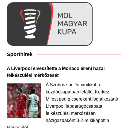
Sporthírek
A Liverpool elveszítette a Monaco elleni hazai
felkészülési mérkőzését
A Szoboszlai Dominikkal a
kezdőcsapatban felálló, Kerkez
Milost pedig csereként foglalkoztató
Liverpool labdarúgócsapata
felkészülési mérkőzésen
házigazdaként 3-2-re kikapott a
Monacótól