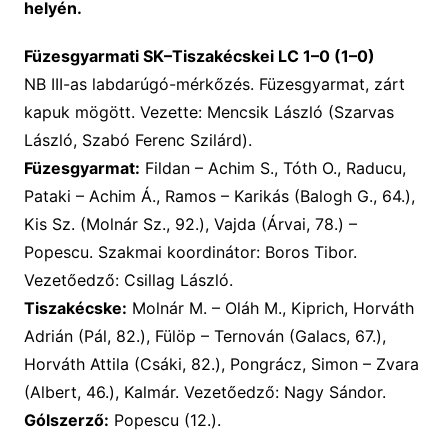
helyén.
Füzesgyarmati SK–Tiszakécskei LC 1–0 (1–0)
NB III-as labdarúgó-mérkőzés. Füzesgyarmat, zárt
kapuk mögött. Vezette: Mencsik László (Szarvas
László, Szabó Ferenc Szilárd).
Füzesgyarmat:
Fildan – Achim S., Tóth O., Raducu,
Pataki – Achim Á., Ramos – Karikás (Balogh G., 64.),
Kis Sz. (Molnár Sz., 92.), Vajda (Árvai, 78.) –
Popescu. Szakmai koordinátor: Boros Tibor.
Vezetőedző: Csillag László.
Tiszakécske:
Molnár M. – Oláh M., Kiprich, Horváth
Adrián (Pál, 82.), Fülöp – Ternován (Galacs, 67.),
Horváth Attila (Csáki, 82.), Pongrácz, Simon – Zvara
(Albert, 46.), Kalmár. Vezetőedző: Nagy Sándor.
Gólszerző:
Popescu (12.).