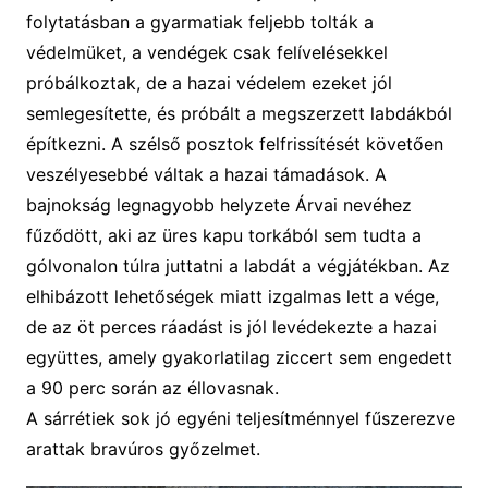
folytatásban a gyarmatiak feljebb tolták a
védelmüket, a vendégek csak felívelésekkel
próbálkoztak, de a hazai védelem ezeket jól
semlegesítette, és próbált a megszerzett labdákból
építkezni. A szélső posztok felfrissítését követően
veszélyesebbé váltak a hazai támadások. A
bajnokság legnagyobb helyzete Árvai nevéhez
fűződött, aki az üres kapu torkából sem tudta a
gólvonalon túlra juttatni a labdát a végjátékban. Az
elhibázott lehetőségek miatt izgalmas lett a vége,
de az öt perces ráadást is jól levédekezte a hazai
együttes, amely gyakorlatilag ziccert sem engedett
a 90 perc során az éllovasnak.
A sárrétiek sok jó egyéni teljesítménnyel fűszerezve
arattak bravúros győzelmet.