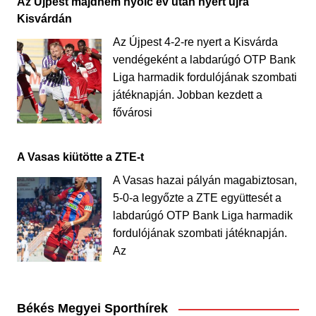
Az Újpest majdnem nyolc év után nyert újra
Kisvárdán
Az Újpest 4-2-re nyert a Kisvárda
vendégeként a labdarúgó OTP Bank
Liga harmadik fordulójának szombati
játéknapján. Jobban kezdett a
fővárosi
A Vasas kiütötte a ZTE-t
A Vasas hazai pályán magabiztosan,
5-0-a legyőzte a ZTE együttesét a
labdarúgó OTP Bank Liga harmadik
fordulójának szombati játéknapján.
Az
Békés Megyei Sporthírek