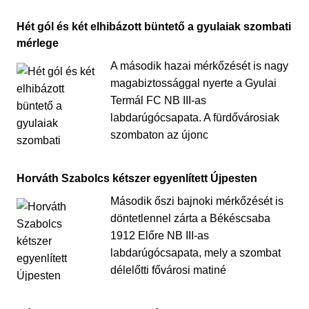
Hét gól és két elhibázott büntető a gyulaiak szombati
mérlege
A második hazai mérkőzését is nagy
magabiztossággal nyerte a Gyulai
Termál FC NB III-as
labdarúgócsapata. A fürdővárosiak
szombaton az újonc
Horváth Szabolcs kétszer egyenlített Újpesten
Második őszi bajnoki mérkőzését is
döntetlennel zárta a Békéscsaba
1912 Előre NB III-as
labdarúgócsapata, mely a szombat
délelőtti fővárosi matiné