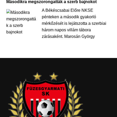
Másodikra megszorongatták a szerb bajnokot
A Békéscsabai Előre NKSE
pénteken a második gyakorló
mérkőzését is lejátszotta a szerbiai
három napos villám tábora
zárásaként. Marosán György