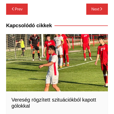
Bejegyzés
Prev
Next
navigáció
Kapcsolódó cikkek
Vereség rögzített szituációkból kapott
gólokkal