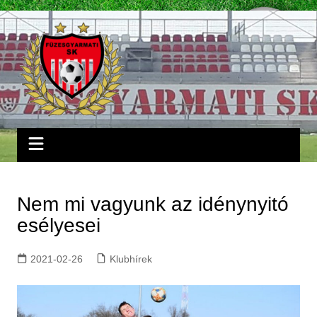
Skip
to
content
Nem mi vagyunk az idénynyitó
esélyesei
2021-02-26
Klubhírek