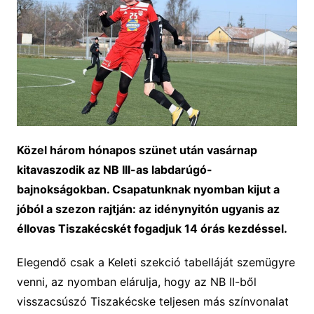
Közel három hónapos szünet után vasárnap
kitavaszodik az NB III-as labdarúgó-
bajnokságokban. Csapatunknak nyomban kijut a
jóból a szezon rajtján: az idénynyitón ugyanis az
éllovas Tiszakécskét fogadjuk 14 órás kezdéssel.
Elegendő csak a Keleti szekció tabelláját szemügyre
venni, az nyomban elárulja, hogy az NB II-ből
visszacsúszó Tiszakécske teljesen más színvonalat