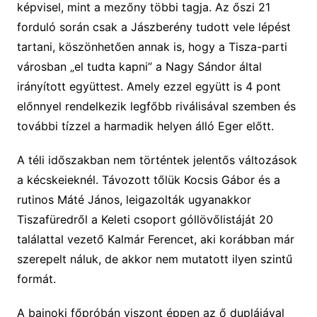
képvisel, mint a mezőny többi tagja. Az őszi 21
forduló során csak a Jászberény tudott vele lépést
tartani, köszönhetően annak is, hogy a Tisza-parti
városban „el tudta kapni” a Nagy Sándor által
irányított együttest. Amely ezzel együtt is 4 pont
előnnyel rendelkezik legfőbb riválisával szemben és
további tízzel a harmadik helyen álló Eger előtt.
A téli időszakban nem történtek jelentős változások
a kécskeieknél. Távozott tőlük Kocsis Gábor és a
rutinos Máté János, leigazolták ugyanakkor
Tiszafüredről a Keleti csoport góllövőlistáját 20
találattal vezető Kalmár Ferencet, aki korábban már
szerepelt náluk, de akkor nem mutatott ilyen szintű
formát.
A bajnoki főpróbán viszont éppen az ő duplájával