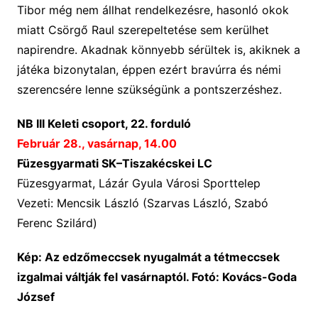
Tibor még nem állhat rendelkezésre, hasonló okok
miatt Csörgő Raul szerepeltetése sem kerülhet
napirendre. Akadnak könnyebb sérültek is, akiknek a
játéka bizonytalan, éppen ezért bravúrra és némi
szerencsére lenne szükségünk a pontszerzéshez.
NB III Keleti csoport, 22. forduló
Február 28., vasárnap, 14.00
Füzesgyarmati SK–Tiszakécskei LC
Füzesgyarmat, Lázár Gyula Városi Sporttelep
Vezeti: Mencsik László (Szarvas László, Szabó
Ferenc Szilárd)
Kép: Az edzőmeccsek nyugalmát a tétmeccsek
izgalmai váltják fel vasárnaptól. Fotó: Kovács-Goda
József