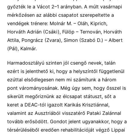
győzték le a Vácot 2–1 arányban. A múlt vasárnapi
mérkőzésen az alábbi csapatot szerepeltette a
vendégek trénere: Molnár M. – Oláh, Kiprich,
Horváth Adrián (Csáki), Fülöp – Ternován, Horváth
Attila, Pongrácz (Zvara), Simon (Szabó D.) – Albert
(Pál), Kalmár.
Harmadosztályú szinten jól csengő nevek, talán
ezért is jelenthető ki, hogy a helyszíntől függetlenül
ezúttal elsődlegesen nem mi számítunk a három
pont várományosának. Még úgy sem, hogy ősszel is
sikerült megőriznünk az élcsapat státuszt, sőt a
keret a DEAC-tól igazolt Karikás Krisztiánnal,
valamint az Ausztriából visszatérő Pataki Zalánnal
tovább erősödött. Gondot jelent ugyanakkor, hogy a
térsérüléséből eredően rehabilitációját végző Lippai