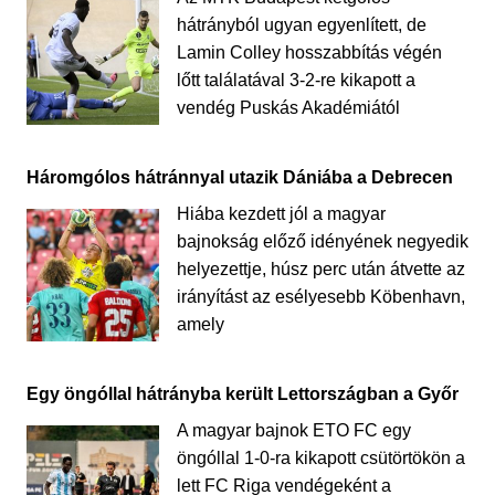
hátrányból ugyan egyenlített, de
Lamin Colley hosszabbítás végén
lőtt találatával 3-2-re kikapott a
vendég Puskás Akadémiától
Háromgólos hátránnyal utazik Dániába a Debrecen
Hiába kezdett jól a magyar
bajnokság előző idényének negyedik
helyezettje, húsz perc után átvette az
irányítást az esélyesebb Köbenhavn,
amely
Egy öngóllal hátrányba került Lettországban a Győr
A magyar bajnok ETO FC egy
öngóllal 1-0-ra kikapott csütörtökön a
lett FC Riga vendégeként a