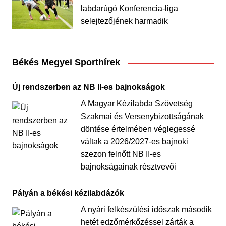
labdarúgó Konferencia-liga
selejtezőjének harmadik
Békés Megyei Sporthírek
Új rendszerben az NB II-es bajnokságok
A Magyar Kézilabda Szövetség
Szakmai és Versenybizottságának
döntése értelmében véglegessé
váltak a 2026/2027-es bajnoki
szezon felnőtt NB II-es
bajnokságainak résztvevői
Pályán a békési kézilabdázók
A nyári felkészülési időszak második
hetét edzőmérkőzéssel zárták a