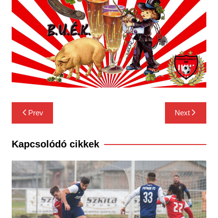
Bejegyzés
Prev
Next
navigáció
Kapcsolódó cikkek