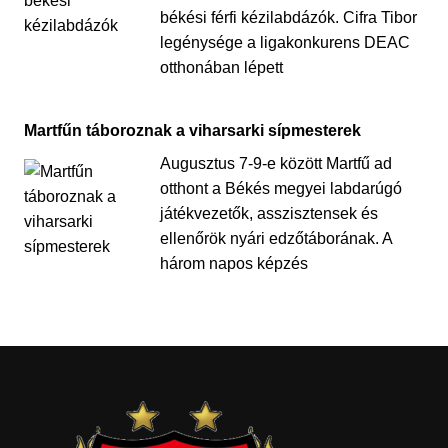
békési férfi kézilabdázók. Cifra Tibor
legénysége a ligakonkurens DEAC
otthonában lépett
Martfűn táboroznak a viharsarki sípmesterek
Augusztus 7-9-e között Martfű ad
otthont a Békés megyei labdarúgó
játékvezetők, asszisztensek és
ellenőrök nyári edzőtáborának. A
három napos képzés