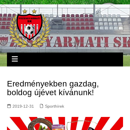
Skip
to
content
Eredményekben gazdag,
boldog újévet kívánunk!
2019-12-31
Sporthírek