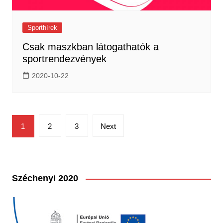
Sporthírek
Csak maszkban látogathatók a
sportrendezvények
2020-10-22
Bejegyzések
1
2
3
Next
lapozása
Széchenyi 2020