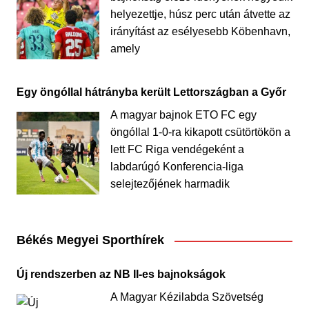
helyezettje, húsz perc után átvette az
irányítást az esélyesebb Köbenhavn,
amely
Egy öngóllal hátrányba került Lettországban a Győr
A magyar bajnok ETO FC egy
öngóllal 1-0-ra kikapott csütörtökön a
lett FC Riga vendégeként a
labdarúgó Konferencia-liga
selejtezőjének harmadik
Békés Megyei Sporthírek
Új rendszerben az NB II-es bajnokságok
A Magyar Kézilabda Szövetség