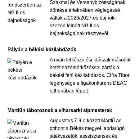
Szakmai és Versenybizottságának
döntése értelmében véglegessé
váltak a 2026/2027-es bajnoki
szezon felnőtt NB II-es
bajnokságainak résztvevői
Pályán a békési kézilabdázók
A nyári felkészülési időszak második
hetét edzőmérkőzéssel zárták a
békési férfi kézilabdázók. Cifra Tibor
legénysége a ligakonkurens DEAC
otthonában lépett
Martfűn táboroznak a viharsarki sípmesterek
Augusztus 7-9-e között Martfű ad
otthont a Békés megyei labdarúgó
játékvezetők, asszisztensek és