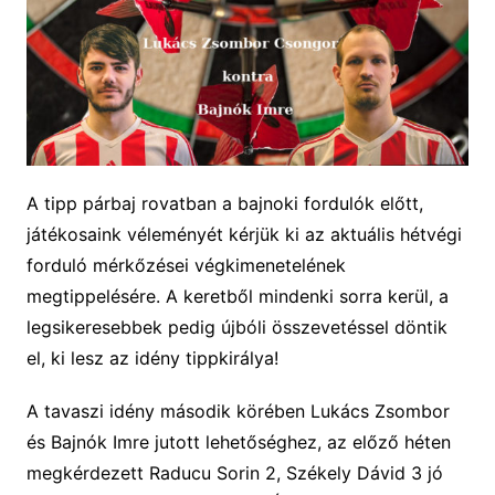
A tipp párbaj rovatban a bajnoki fordulók előtt,
játékosaink véleményét kérjük ki az aktuális hétvégi
forduló mérkőzései végkimenetelének
megtippelésére. A keretből mindenki sorra kerül, a
legsikeresebbek pedig újbóli összevetéssel döntik
el, ki lesz az idény tippkirálya!
A tavaszi idény
második
körében
Lukács Zsombor
és Bajnók Imre jutott lehetőséghez, az előző héten
megkérdezett
Raducu Sorin
2,
Székely Dávid
3 jó