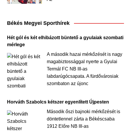
Békés Megyei Sporthírek
Hét gól és két elhibázott büntető a gyulaiak szombati
mérlege
A második hazai mérkőzését is nagy
magabiztossággal nyerte a Gyulai
Termál FC NB III-as
labdarúgócsapata. A fürdővárosiak
szombaton az újonc
Horváth Szabolcs kétszer egyenlített Újpesten
Második őszi bajnoki mérkőzését is
döntetlennel zárta a Békéscsaba
1912 Előre NB III-as