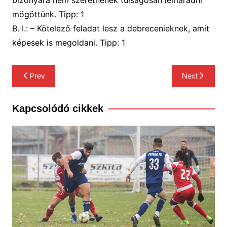
mögöttünk.
Tipp:
1
B. I
.: –
Kötelező feladat lesz a debrecenieknek, amit
képesek is megoldani.
Tipp:
1
Bejegyzés
Prev
Next
navigáció
Kapcsolódó cikkek