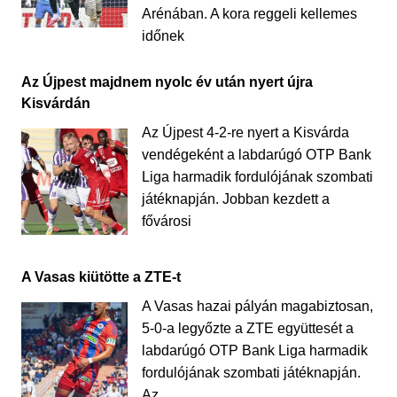
Arénában. A kora reggeli kellemes
időnek
Az Újpest majdnem nyolc év után nyert újra
Kisvárdán
Az Újpest 4-2-re nyert a Kisvárda
vendégeként a labdarúgó OTP Bank
Liga harmadik fordulójának szombati
játéknapján. Jobban kezdett a
fővárosi
A Vasas kiütötte a ZTE-t
A Vasas hazai pályán magabiztosan,
5-0-a legyőzte a ZTE együttesét a
labdarúgó OTP Bank Liga harmadik
fordulójának szombati játéknapján.
Az