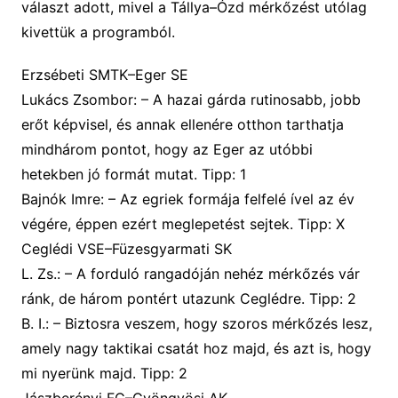
választ adott,
mivel a Tállya
–
Ózd mérkőzést utólag
kivettük a programból.
Erzsébeti SMTK–Eger SE
Lukács Zsombor
: –
A hazai gárda rutinosabb, jobb
erőt képvisel, és annak ellenére otthon tarthatja
mindhárom pontot, hogy az Eger az utóbbi
hetekben jó formát mutat
. Tipp:
1
Bajnók Imre
: –
Az egriek formája felfelé ível az év
végére, éppen ezért meglepetést sejtek.
Tipp:
X
Ceglédi VSE–Füzesgyarmati SK
L. Zs.
: –
A forduló rangadóján nehéz mérkőzés vár
ránk, de három pontért utazunk Ceglédre
. Tipp:
2
B. I
.: –
Biztosra veszem, hogy szoros mérkőzés lesz,
amely nagy taktikai csatát hoz majd, és azt is, hogy
mi nyerünk majd.
Tipp:
2
Jászberényi FC–Gyöngyösi AK