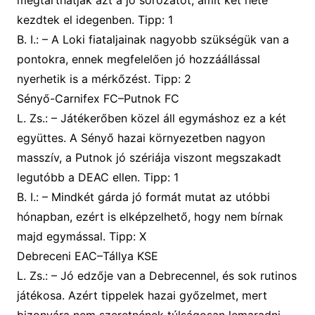
ke
z
dtek el idegenben.
Tipp:
1
B. I
.: –
A Loki fiataljainak nagyobb szükségük van a
pontokra, ennek megfelelően jó hozzáállással
nyerhetik is a mérkőzést.
Tipp:
2
Sényő-Carnifex FC–Putnok FC
L. Zs.
: –
Játékerőben közel áll egymáshoz ez a két
együttes. A Sényő hazai környezetben nagyon
masszív, a Putn
ok jó szériája viszont megszakadt
legutóbb a DEAC ellen.
Tipp:
1
B. I
.: –
Mindkét gárda jó formát mutat az utóbbi
hónapban, ezért is elképzelhető, hogy nem bírnak
majd egymással.
Tipp:
X
Debreceni EAC–Tállya KSE
L. Zs.
: –
Jó edzője van a Debrecennel, és sok rutinos
játékosa. Azért tippelek hazai győzelmet, mert
bizonyára nem szeretnének túlságosan lemaradni