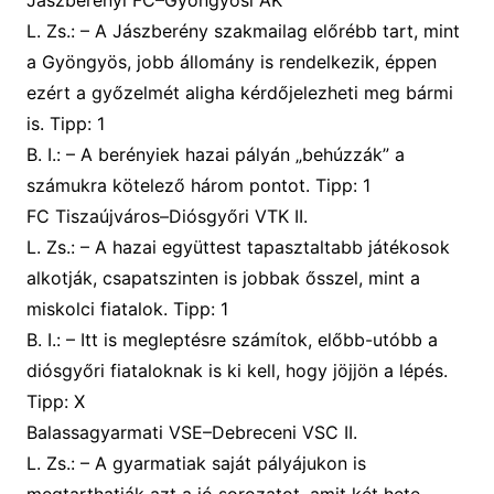
L. Zs.
: –
A Jászberény szakmailag előrébb tart, mint
a Gyöngyös, jobb állomány is rendelkezik, éppen
ezért a győzelmét aligha kérdőjelezheti meg bármi
is
. Tipp:
1
B. I.
: –
A berényiek hazai pályán „behúzzák” a
számukra kötelező három pontot.
Tipp:
1
FC Tiszaújváros–Diósgyőri VTK II.
L. Zs.
: –
A hazai együttest tapasztaltabb játékosok
alkotják, csapatszinten is jobbak ősszel, mint a
miskolci fiatalok
. Tipp:
1
B. I
.: –
Itt is megleptésre számítok, előbb-utóbb a
diósgyőri fiataloknak is ki kell, hogy jöjjön a lépés.
Tipp:
X
Balassagyarmati VSE–Debreceni VSC II.
L. Zs.
: –
A gyarmatiak saját pályájukon is
megtarthatják azt a jó sorozatot, amit két hete