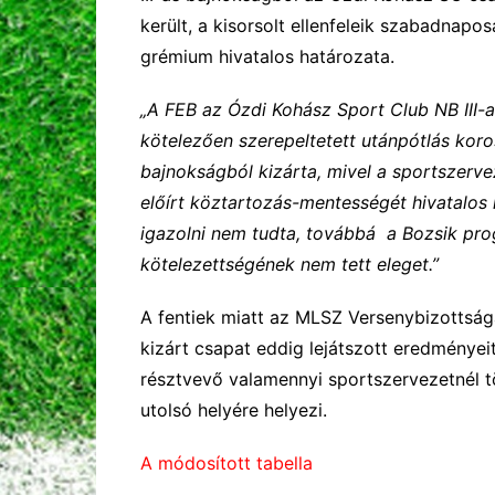
került, a kisorsolt ellenfeleik szabadnapo
grémium hivatalos határozata.
„A FEB az Ózdi Kohász Sport Club NB III-a
kötelezően szerepeltetett utánpótlás kor
bajnokságból kizárta, mivel a sportszerve
előírt köztartozás-mentességét hivatalos 
igazolni nem tudta, továbbá a Bozsik pro
kötelezettségének nem tett eleget.”
A fentiek miatt az MLSZ Versenybizottsága
kizárt csapat eddig lejátszott eredménye
résztvevő valamennyi sportszervezetnél tör
utolsó helyére helyezi.
A módosított tabella