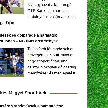
Nyíregyházát a labdarúgó
OTP Bank Liga harmadik
fordulójának vasárnapi keleti
ngadóján.
ütések és gólparádé a harmadik
rdulóban – NB III-as eredmények
Teljes fordulót rendeztek a
hétvégén az NB III. mind a
négy csoportjában, ahol
ezúttal is akadtak gólgazdag
mérkőzések és meglepetést
kés Megyei Sporthírek
asáron randevúztak a harcművész