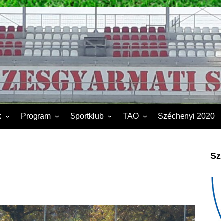
k
Program
Sportklub
TAO
Széchenyi 2020
FSK II.
Sporttelep
2019
Kapcsolat
2020
Sz
Éves beszámoló
2021
Dokumentumok
2022
2023
2024