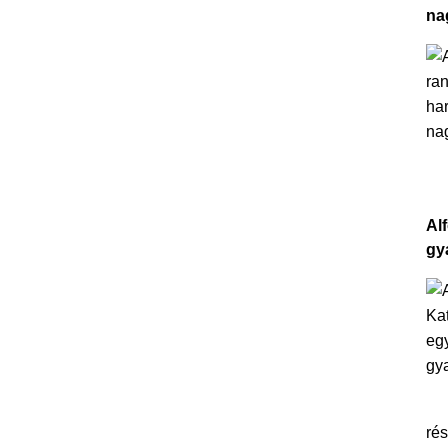
na
Al
gy
rés