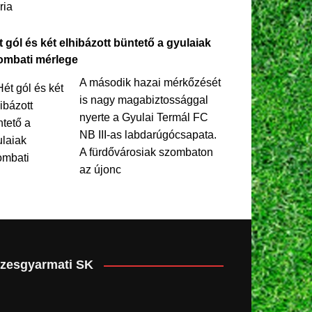
ria
 gól és két elhibázott büntető a gyulaiak
ombati mérlege
A második hazai mérkőzését
is nagy magabiztossággal
nyerte a Gyulai Termál FC
NB III-as labdarúgócsapata.
A fürdővárosiak szombaton
az újonc
zesgyarmati SK