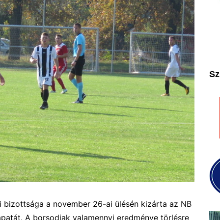
2025
2026
Sz
bizottsága a november 26-ai ülésén kizárta az NB
apatát. A borsodiak valamennyi eredménye törlésre