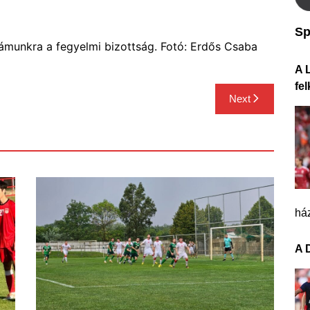
Sp
zámunkra a fegyelmi bizottság. Fotó: Erdős Csaba
A L
fe
Next
ház
A 