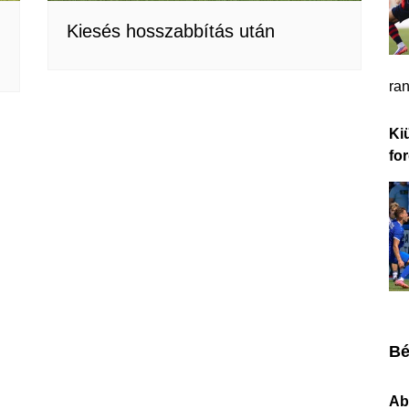
Kiesés hosszabbítás után
ra
Ki
fo
Bé
Ab