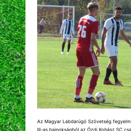
Az Magyar Labdarúgó Szövetség fegyelmi 
III-as bajnokságból az Ózdi Kohász SC cs