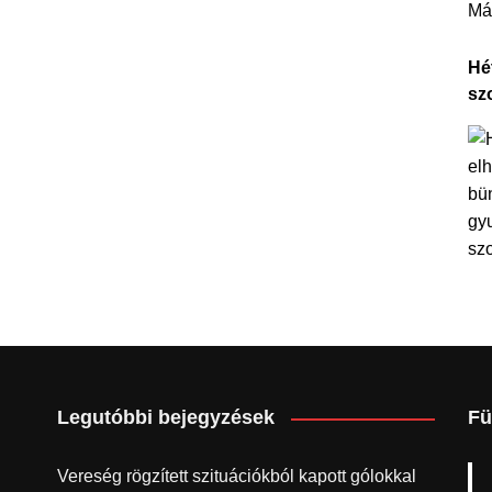
Má
Hét
sz
Legutóbbi bejegyzések
Fü
Vereség rögzített szituációkból kapott gólokkal