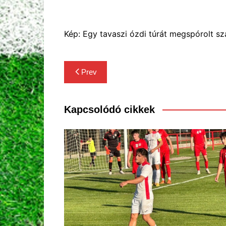
Kép: Egy tavaszi ózdi túrát megspórolt s
Bejegyzés
Prev
navigáció
Kapcsolódó cikkek