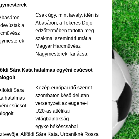
gymesterek
Csak úgy, mint tavaly, idén is
Abasáron, a Tekeres Dojo
edzőtermében tartotta meg
szakmai szemináriumát a
Magyar Harcművész
Nagymesterek Tanácsa.
földi Sára Kata hatalmas egyéni csúcsot
alogolt
Közép-európai idő szerint
szombaton késő délután
versenyzett az eugene-i
U20-as atlétikai
világbajnokság
egyke békéscsabai
ztvevője, Alföldi Sára Kata. Urbanikné Rosza