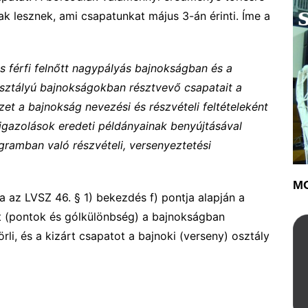
sak lesznek, ami csapatunkat május 3-án érinti. Íme a
s férfi felnőtt nagypályás bajnokságban és a
osztályú bajnokságokban résztvevő csapatait a
zet a bajnokság nevezési és részvételi feltételeként
igazolások eredeti példányainak benyújtásával
gramban való részvételi, versenyeztetési
MO
 az LVSZ 46. § 1) bekezdés f) pontja alapján a
it (pontok és gólkülönbség) a bajnokságban
li, és a kizárt csapatot a bajnoki (verseny) osztály