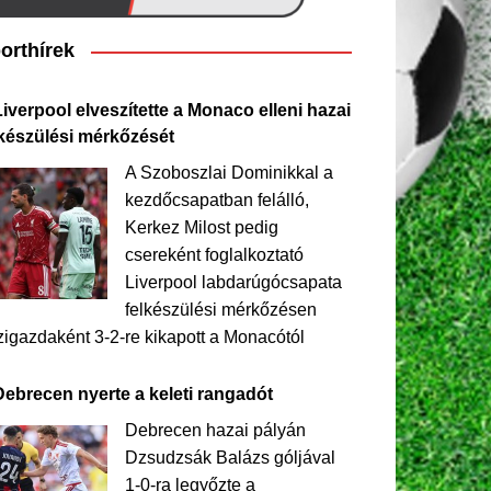
orthírek
iverpool elveszítette a Monaco elleni hazai
lkészülési mérkőzését
A Szoboszlai Dominikkal a
kezdőcsapatban felálló,
Kerkez Milost pedig
csereként foglalkoztató
Liverpool labdarúgócsapata
felkészülési mérkőzésen
igazdaként 3-2-re kikapott a Monacótól
Debrecen nyerte a keleti rangadót
Debrecen hazai pályán
Dzsudzsák Balázs góljával
1-0-ra legyőzte a