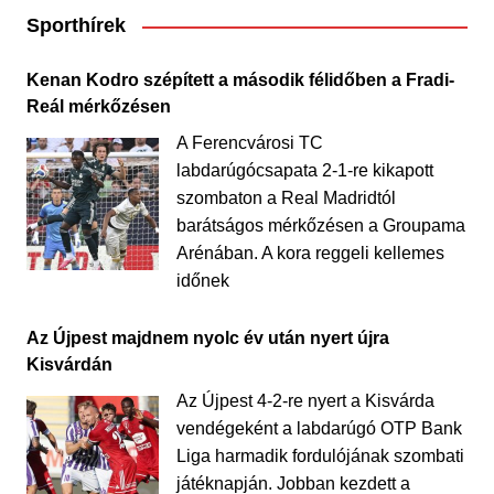
Sporthírek
Kenan Kodro szépített a második félidőben a Fradi-
Reál mérkőzésen
A Ferencvárosi TC
labdarúgócsapata 2-1-re kikapott
szombaton a Real Madridtól
barátságos mérkőzésen a Groupama
Arénában. A kora reggeli kellemes
időnek
Az Újpest majdnem nyolc év után nyert újra
Kisvárdán
Az Újpest 4-2-re nyert a Kisvárda
vendégeként a labdarúgó OTP Bank
Liga harmadik fordulójának szombati
játéknapján. Jobban kezdett a