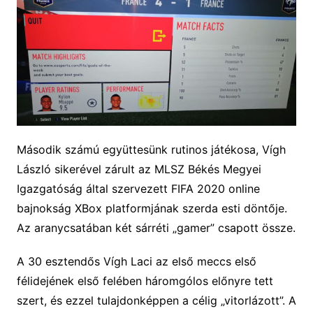
Második számú együttesünk rutinos játékosa, Vígh
László sikerével zárult az MLSZ Békés Megyei
Igazgatóság által szervezett FIFA 2020 online
bajnokság XBox platformjának szerda esti döntője.
Az aranycsatában két sárréti „gamer” csapott össze.
A 30 esztendős Vígh Laci az első meccs első
félidejének első felében háromgólos előnyre tett
szert, és ezzel tulajdonképpen a célig „vitorlázott”. A