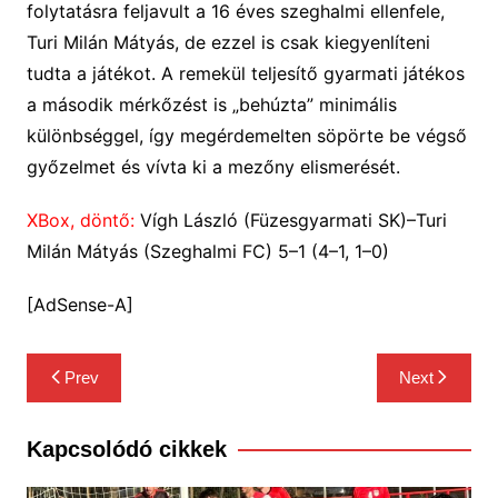
folytatásra feljavult a 16 éves szeghalmi ellenfele,
Turi Milán Mátyás, de ezzel is csak kiegyenlíteni
tudta a játékot. A remekül teljesítő gyarmati játékos
a második mérkőzést is „behúzta” minimális
különbséggel, így megérdemelten söpörte be végső
győzelmet és vívta ki a mezőny elismerését.
XBox, döntő:
Vígh László (Füzesgyarmati SK)–Turi
Milán Mátyás (Szeghalmi FC) 5–1 (4–1, 1–0)
[AdSense-A]
Bejegyzés
Prev
Next
navigáció
Kapcsolódó cikkek