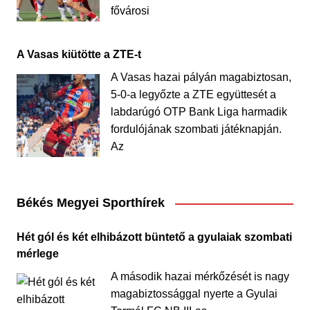
fővárosi
A Vasas kiütötte a ZTE-t
A Vasas hazai pályán magabiztosan,
5-0-a legyőzte a ZTE együttesét a
labdarúgó OTP Bank Liga harmadik
fordulójának szombati játéknapján.
Az
Békés Megyei Sporthírek
Hét gól és két elhibázott büntető a gyulaiak szombati
mérlege
A második hazai mérkőzését is nagy
magabiztossággal nyerte a Gyulai