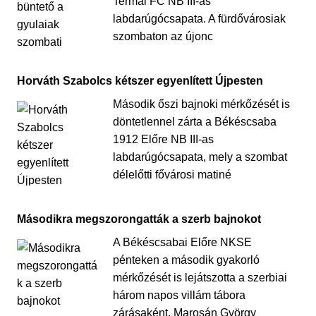
Termál FC NB III-as
labdarúgócsapata. A fürdővárosiak
szombaton az újonc
Horváth Szabolcs kétszer egyenlített Újpesten
Második őszi bajnoki mérkőzését is
döntetlennel zárta a Békéscsaba
1912 Előre NB III-as
labdarúgócsapata, mely a szombat
délelőtti fővárosi matiné
Másodikra megszorongatták a szerb bajnokot
A Békéscsabai Előre NKSE
pénteken a második gyakorló
mérkőzését is lejátszotta a szerbiai
három napos villám tábora
zárásaként. Marosán György