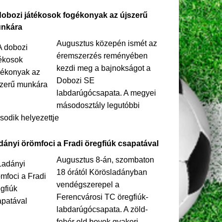
dobozi játékosok fogékonyak az újszerű
nkára
Augusztus közepén ismét az
éremszerzés reményében
kezdi meg a bajnokságot a
Dobozi SE
labdarúgócsapata. A megyei
másodosztály legutóbbi
odik helyezettje
dányi örömfoci a Fradi öregfiúk csapatával
Augusztus 8-án, szombaton
18 órától Körösladányban
vendégszerepel a
Ferencvárosi TC öregfiúk-
labdarúgócsapata. A zöld-
fehér old boyok gyakori