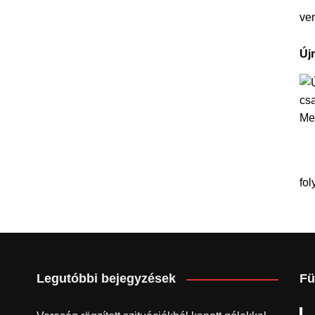
ve
Új
fol
Legutóbbi bejegyzések
Fü