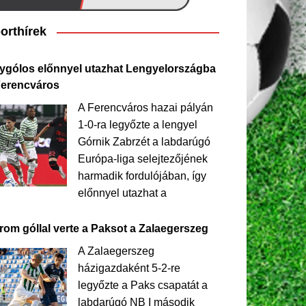
orthírek
ygólos előnnyel utazhat Lengyelországba
Ferencváros
A Ferencváros hazai pályán
1-0-ra legyőzte a lengyel
Górnik Zabrzét a labdarúgó
Európa-liga selejtezőjének
harmadik fordulójában, így
előnnyel utazhat a
rom góllal verte a Paksot a Zalaegerszeg
A Zalaegerszeg
házigazdaként 5-2-re
legyőzte a Paks csapatát a
labdarúgó NB I második