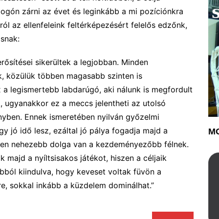
ogón zárni az évet és leginkább a mi pozíciónkra
ról az ellenfeleink feltérképezésért felelős edzőnk,
osnak:
rősítései sikerültek a legjobban. Minden
k, közülük többen magasabb szinten is
x a legismertebb
labdarúgó
, aki nálunk is megfordult
, ugyanakkor ez a meccs jelentheti az utolsó
enyben. Ennek ismeretében
nyilván
győzelmi
y jó idő lesz, ezáltal jó pálya fogadja
majd
a
MO
esen nehezebb dolga van a kezdeményezőbb félnek.
ák
majd
a nyíltsisakos játékot, hiszen
a céljaik
bból kiindulva, hogy keveset voltak füvön a
re,
sokkal inkább a küzdelem
dominálhat.”