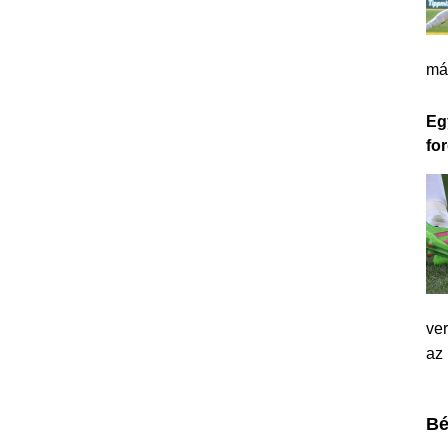
má
Eg
for
ver
az
Bé