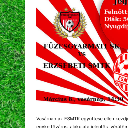
Vasárnap az ESMTK együttese ellen kezdjü
egyke fővárosi alakulata jelentős „vérátöml