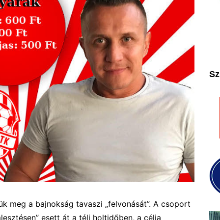
2025
2026
Sz
k meg a bajnokság tavaszi „felvonását”. A csoport
esztésen” esett át a téli holtidőben, a célja