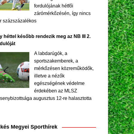
fordulójának hétfői
zárómérkőzésén, így nincs
r százszázalékos
y héttel később rendezik meg az NB III 2.
dulóját
A labdarúgók, a
sportszakemberek, a
mérkőzésen közreműködők,
illetve a nézők
egészségének védelme
érdekében az MLSZ
senybizottsága augusztus 12-re halasztotta
kés Megyei Sporthírek