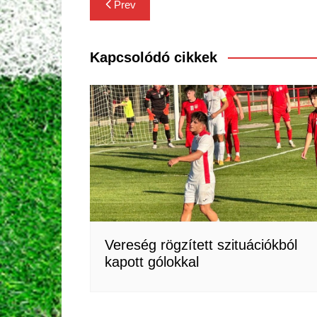
Bejegyzés
Prev
navigáció
Kapcsolódó cikkek
Vereség rögzített szituációkból
kapott gólokkal