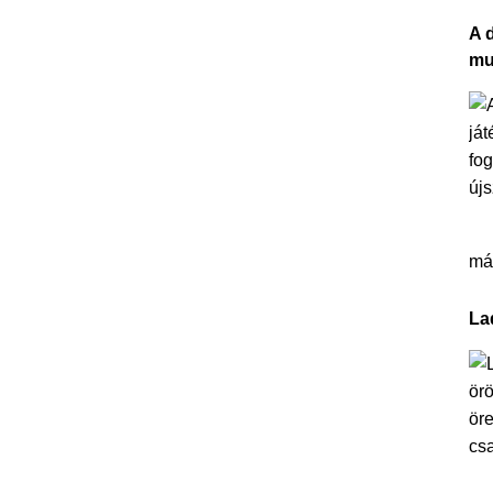
A 
mu
más
La