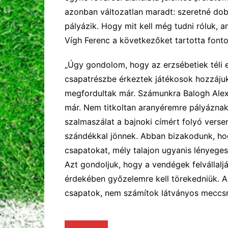
azonban változatlan maradt: szeretné dob
pályázik. Hogy mit kell még tudni róluk, ar
Vígh Ferenc a következőket tartotta font
„
Úgy gondolom, hogy az erzsébetiek téli e
csapatrészbe érkeztek játékosok hozzáju
megfordultak már. Számunkra Balogh Ale
már.
Nem titkoltan aranyéremre
pályáz
nak
szalmaszálat a
bajnoki cím
ért folyó vers
szándékkal
jönnek. Abban b
izakodunk,
hog
csapatokat,
mély talajon ugyanis lényeg
A
zt gondoljuk,
hogy
a vendégek
felvállalj
érdekében
győz
elemre kell törekedniük.
A
csapatok, nem számítok látványos meccs