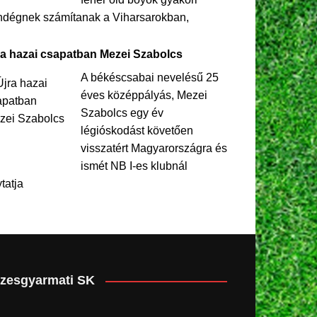
ndégnek számítanak a Viharsarokban,
ra hazai csapatban Mezei Szabolcs
A békéscsabai nevelésű 25
éves középpályás, Mezei
Szabolcs egy év
légióskodást követően
visszatért Magyarországra és
ismét NB I-es klubnál
ytatja
zesgyarmati SK