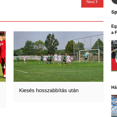
Next
Sp
Eg
a 
Há
Kiesés hosszabbítás után