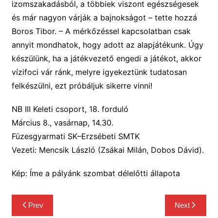
izomszakadásból, a többiek viszont egészségesek
és már nagyon várják a bajnokságot
–
tette hozzá
Boros Tibor.
–
A
mérkőzéssel kapcsolatban csak
annyit mondhatok, hogy adott
az alapjátékunk.
Úgy
készülünk, ha a
j
áték
v
ezető
engedi a játékot, akkor
ví
zifoci
vár ránk, melyre igyekeztünk
tudatosan
felkészülni,
ezt
próbáljuk sikerre vinni!
NB III Keleti csoport, 18. forduló
Március 8., vasárnap, 14.30.
Füzesgyarmati SK–Erzsébeti SMTK
Vezeti:
Mencsik László (Zsákai Milán, Dobos Dávid).
Kép: Íme a pályánk szombat délelőtti állapota
Bejegyzés
Prev
Next
navigáció