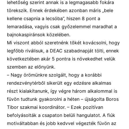
lehetőség szerint annak is a legma
ga
sabb
foká
ra
törekszik
. Ennek érdekében azonban máris „bele
kellene csapnia a lecsóba”, hiszen
8 pont
a
lemaradása, vagyis csak győzelemmel maradhat a
bajnokaspiránsok közel
ében
.
Mi viszont abból szeretnénk tőkét kovácsolni, hogy
legfőbb riválisuk, a DEAC szabadnapját tölti, ennek
következtében akár 5 pontra is növekedhet velük
szemben az előnyünk.
–
Nagy örömünkre szolgált, hogy a korábbi
rendezvénytérből sikerült
egy edzésre alkalmas
részt
kialakítanunk, így végre három alkalommal is
füvön tudtunk gyakorolni
a héten
–
újságolt
a
Boros
Tibor szakmai koordinátor.
–
Ezek pozitívan
befolyásolták a
csapaton belüli
hangulat
o
t. A fiúk
mot
i
váltabban és jobb
kedvvel
végezték füv
ön
az