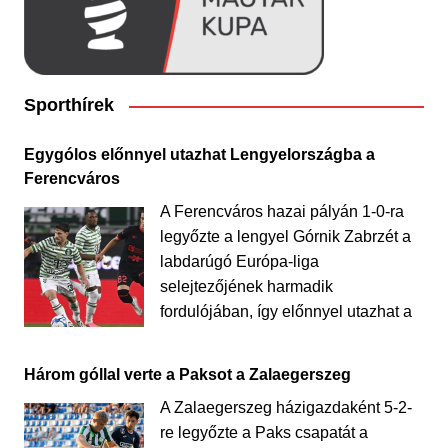
Sporthírek
Egygólos előnnyel utazhat Lengyelországba a
Ferencváros
A Ferencváros hazai pályán 1-0-ra
legyőzte a lengyel Górnik Zabrzét a
labdarúgó Európa-liga
selejtezőjének harmadik
fordulójában, így előnnyel utazhat a
Három góllal verte a Paksot a Zalaegerszeg
A Zalaegerszeg házigazdaként 5-2-
re legyőzte a Paks csapatát a