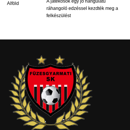
A játékosok egy jó hangulatú
ráhangoló edzéssel kezdték meg a
felkészülést