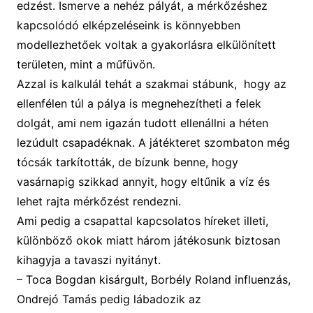
edzést.
Ismerve a
nehéz pályát,
a
mérkőzéshez
kapcsolódó elképzeléseink
is
könnyebben
modellezhetőek voltak
a gyakorlásra elkülönített
területen,
mint
a
műfüvön.
Azzal is kalkulál tehát a szakmai stábunk, hogy az
ellenfélen túl a
pálya is megnehezítheti a felek
dolgát, ami nem igazán tudott ellenállni a héten
lezúdult csapadéknak.
A játékteret
szombaton még
tócsák tarkít
ott
ák, de bízunk benne, hogy
vasárnapig szikkad annyit, hogy eltűnik a víz és
lehet rajta mérkőzést rendezni.
Ami pedig a csapattal kapcsolatos híreket illeti,
különböző okok miatt három játékosunk biztosan
kihagyja a tavaszi ny
i
tányt.
–
Toca
Bogdan
kisárgult, Borbély
Roland
influenzás,
Ondrejó
Tamás pedig lá
badozik
az