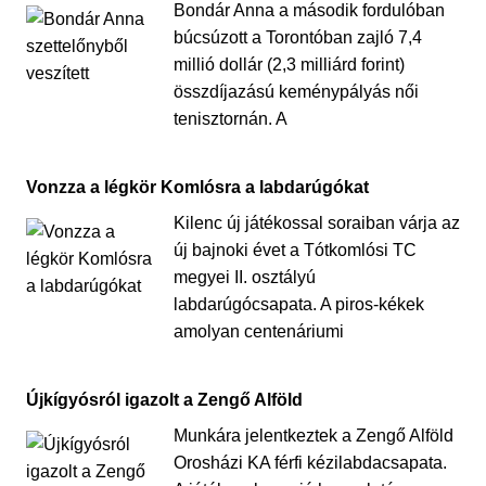
Bondár Anna a második fordulóban
búcsúzott a Torontóban zajló 7,4
millió dollár (2,3 milliárd forint)
összdíjazású keménypályás női
tenisztornán. A
Vonzza a légkör Komlósra a labdarúgókat
Kilenc új játékossal soraiban várja az
új bajnoki évet a Tótkomlósi TC
megyei II. osztályú
labdarúgócsapata. A piros-kékek
amolyan centenáriumi
Újkígyósról igazolt a Zengő Alföld
Munkára jelentkeztek a Zengő Alföld
Orosházi KA férfi kézilabdacsapata.