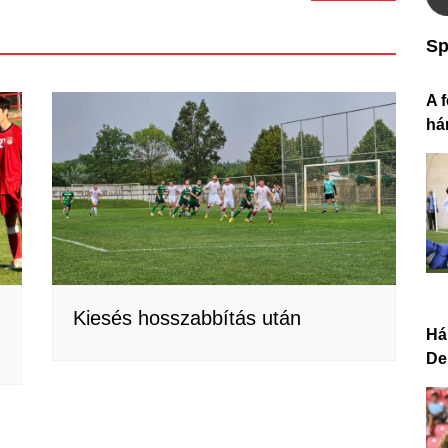
Sp
A f
há
Kiesés hosszabbítás után
Há
De