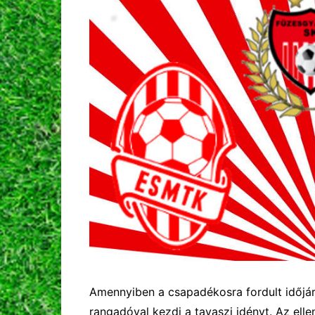
Amennyiben a csapadékosra fordult időjá
rangadóval kezdi a tavaszi idényt. Az elle