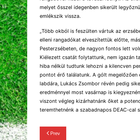
melyet ősszel idegenben sikerült legyőznü
emlékszik vissza.
„
Több okból is feszülten vártuk az erzséb
elleni rangadókat elveszítettük előtte, m
Pesterzsébeten, de nagyon fontos lett vo
K
iélezett
csatát folytattunk, nem igazán 
hiba nélkül tudtunk lehozni
a kilencven pe
pontot érő találatunk. A gólt
megelőzően
labdára, Lukács Zsombor révén
pedig sik
eredménnyel most vasárnap is kiegyeznénk
viszont
végleg kizárhatnánk
őket
a potenci
teremthetnénk
a szabadnapos DEAC-cal 
Bejegyzés
Prev