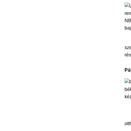
sze
rés
Pá
ott