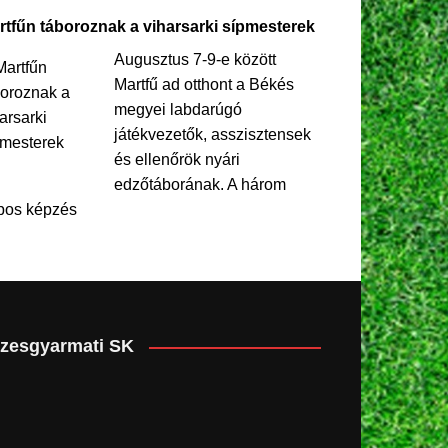
rtfűn táboroznak a viharsarki sípmesterek
Augusztus 7-9-e között
Martfű ad otthont a Békés
megyei labdarúgó
játékvezetők, asszisztensek
és ellenőrök nyári
edzőtáborának. A három
pos képzés
zesgyarmati SK