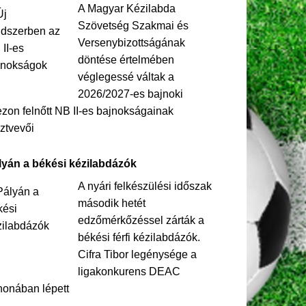
A Magyar Kézilabda
Szövetség Szakmai és
Versenybizottságának
döntése értelmében
véglegessé váltak a
2026/2027-es bajnoki
zon felnőtt NB II-es bajnokságainak
ztvevői
lyán a békési kézilabdázók
A nyári felkészülési időszak
második hetét
edzőmérkőzéssel zárták a
békési férfi kézilabdázók.
Cifra Tibor legénysége a
ligakonkurens DEAC
honában lépett