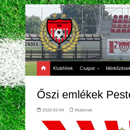
Skip
to
content
Klubhírek
Csapat
Mérkőzése
FSK II.
FSK II.
Videók
Őszi emlékek Pest
Tabella
Gólszerzők
2020-03-04
Klubhírek