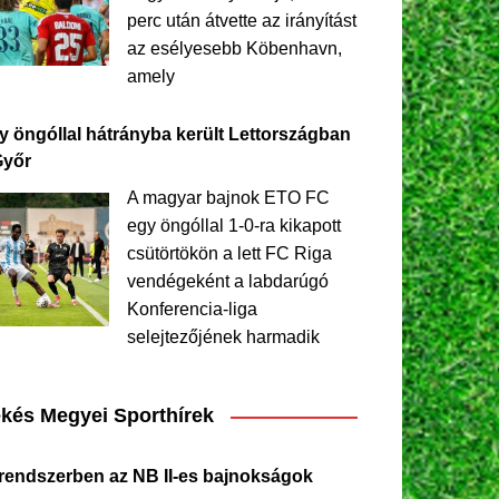
perc után átvette az irányítást
az esélyesebb Köbenhavn,
amely
y öngóllal hátrányba került Lettországban
Győr
A magyar bajnok ETO FC
egy öngóllal 1-0-ra kikapott
csütörtökön a lett FC Riga
vendégeként a labdarúgó
Konferencia-liga
selejtezőjének harmadik
kés Megyei Sporthírek
 rendszerben az NB II-es bajnokságok