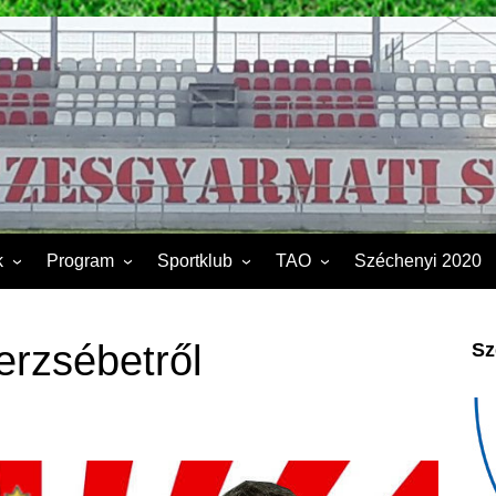
k
Program
Sportklub
TAO
Széchenyi 2020
FSK II.
Sporttelep
2019
Kapcsolat
2020
erzsébetről
Sz
Éves beszámoló
2021
Dokumentumok
2022
2023
2024