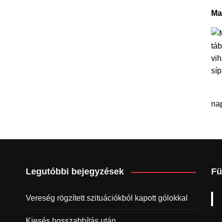
Ma
na
Legutóbbi bejegyzések
Fü
Vereség rögzített szituációkból kapott gólokkal
Kiesés hosszabbítás után