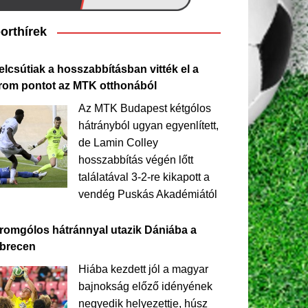
orthírek
elcsútiak a hosszabbításban vitték el a
rom pontot az MTK otthonából
Az MTK Budapest kétgólos
hátrányból ugyan egyenlített,
de Lamin Colley
hosszabbítás végén lőtt
találatával 3-2-re kikapott a
vendég Puskás Akadémiától
romgólos hátránnyal utazik Dániába a
brecen
Hiába kezdett jól a magyar
bajnokság előző idényének
negyedik helyezettje, húsz