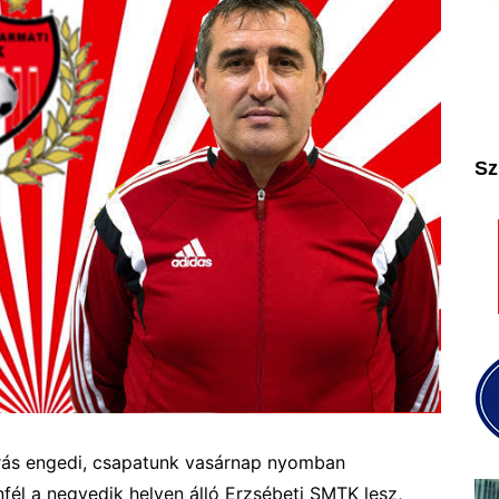
2025
2026
Sz
rás engedi, csapatunk vasárnap nyomban
nfél a negyedik helyen álló Erzsébeti SMTK lesz,