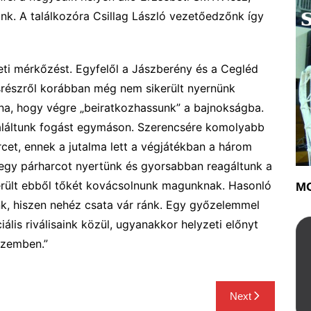
nk. A találkozóra Csillag László vezetőedzőnk így
eti mérkőzést. Egyfelől a Jászberény és a Cegléd
ásrészről korábban még nem sikerült nyernünk
lna, hogy végre „beiratkozhassunk” a bajnokságba.
találtunk fogást egymáson.
Szerencsére
komolyabb
rcet
, ennek a jutalma lett a végjátékban a három
egy párharc
ot
nyer
tünk és
gyorsabban reagáltunk a
erült ebből tőkét kovácsolnunk magunknak. Hasonló
MO
, hiszen nehéz csata vár ránk
. Egy győzelemmel
ális rivális
ain
k közül, ugyanakkor helyzeti előnyt
szemben.”
Next