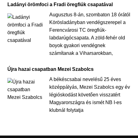
Ladányi örömfoci a Fradi öregfiúk csapatával
Augusztus 8-án, szombaton 18 órától
Körösladányban vendégszerepel a
Ferencvárosi TC öregfiúk-
labdarúgócsapata. A zöld-fehér old
boyok gyakori vendégnek
számítanak a Viharsarokban,
Újra hazai csapatban Mezei Szabolcs
A békéscsabai nevelésű 25 éves
középpályás, Mezei Szabolcs egy év
légióskodást követően visszatért
Magyarországra és ismét NB I-es
klubnál folytatja