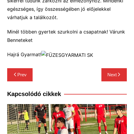
sikerrel tudunk zárkózni az élmezőnyhöz. Mindenki
egészséges, így összességében jó előjelekkel
várhatjuk a találkozót.
Minél többen gyertek szurkolni a csapatnak! Várunk
Benneteket
Hajrá Gyarmat!
Bejegyzés
Prev
Next
navigáció
Kapcsolódó cikkek