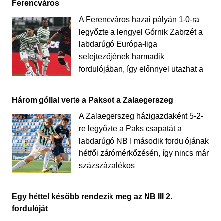
Ferencváros
A Ferencváros hazai pályán 1-0-ra
legyőzte a lengyel Górnik Zabrzét a
labdarúgó Európa-liga
selejtezőjének harmadik
fordulójában, így előnnyel utazhat a
Három góllal verte a Paksot a Zalaegerszeg
A Zalaegerszeg házigazdaként 5-2-
re legyőzte a Paks csapatát a
labdarúgó NB I második fordulójának
hétfői zárómérkőzésén, így nincs már
százszázalékos
Egy héttel később rendezik meg az NB III 2.
fordulóját