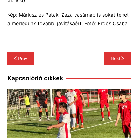
Kép: Máriusz és Pataki Zaza vasárnap is sokat tehet
a mérlegünk további javításáért. Fotó: Erdős Csaba
Bejegyzés
Prev
Next
navigáció
Kapcsolódó cikkek