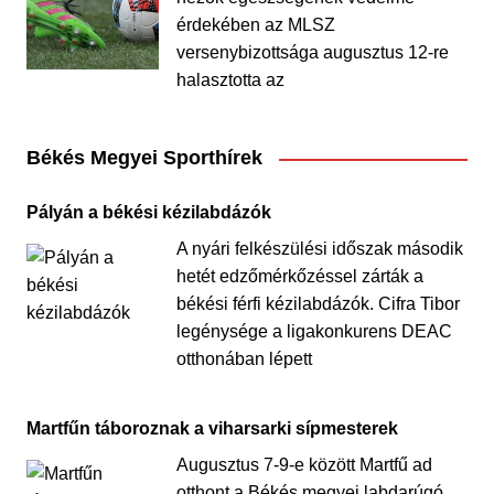
érdekében az MLSZ
versenybizottsága augusztus 12-re
halasztotta az
Békés Megyei Sporthírek
Pályán a békési kézilabdázók
A nyári felkészülési időszak második
hetét edzőmérkőzéssel zárták a
békési férfi kézilabdázók. Cifra Tibor
legénysége a ligakonkurens DEAC
otthonában lépett
Martfűn táboroznak a viharsarki sípmesterek
Augusztus 7-9-e között Martfű ad
otthont a Békés megyei labdarúgó