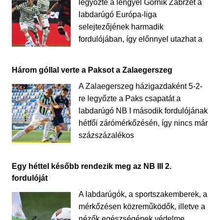
legyőzte a lengyel Górnik Zabrzét a
labdarúgó Európa-liga
selejtezőjének harmadik
fordulójában, így előnnyel utazhat a
Három góllal verte a Paksot a Zalaegerszeg
A Zalaegerszeg házigazdaként 5-2-
re legyőzte a Paks csapatát a
labdarúgó NB I második fordulójának
hétfői zárómérkőzésén, így nincs már
százszázalékos
Egy héttel később rendezik meg az NB III 2.
fordulóját
A labdarúgók, a sportszakemberek, a
mérkőzésen közreműködők, illetve a
nézők egészségének védelme