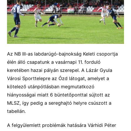
Az NB III-as labdarúgó-bajnokság Keleti csoportja
élén álló csapatunk a vasárnapi 11. forduló
keretében hazai pályán szerepel. A Lázár Gyula
Városi Sporttelepre az Ózd látogat, amelyet a
kötelező utánpótlásban megmutatkozó
hiányosságai miatt 6 büntetőponttal sújtott az
MLSZ, így pedig a sereghajtó helyre csúszott a
tabellán.
A felgyülemlett problémák hatására Várhidi Péter