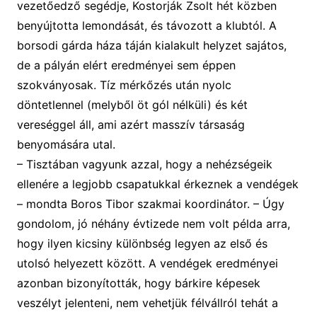
vezetőedző segédje, Kostorják Zsolt hét közben
benyújtotta lemondását, és távozott a klubtól. A
borsodi gárda háza táján kialakult helyzet sajátos,
de a pályán elért eredményei sem éppen
szokványosak. Tíz mérkőzés után nyolc
döntetlennel (melyből öt gól nélküli) és két
vereséggel áll, ami azért masszív társaság
benyomására utal.
–
T
isztában vagyunk azzal, hogy a nehézségeik
ellenére a legjobb csapatukkal érkeznek a vendégek
– mondta Boros Tibor szakmai koordinátor. –
Úgy
gondolom, jó
néhány
évtizede nem volt példa arra,
hogy ilyen kicsi
ny
különbség legyen az első és
utolsó
helyezett
között.
A
vendégek eredményei
azonban bizonyították, hogy bárkire képesek
veszélyt jelenteni,
nem vehetjük félvállról tehát a