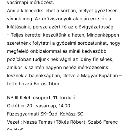
vasárnapi mérkőzést.
Ami a kilencedik lehet a sorban, melyet győztesen
vívunk meg. Az erőviszonyok alapján erre jók a
kilátásaink, persze azért fő az elővigyázatosság!
–
Teljes kerettel készültünk a héten.
Mindenképpen
szeretnénk folytatni a győzelmi sorozatunkat, hogy
megfelelő önbizalommal
és
minél kedvezőbb
pozícióba
n
tudjunk nekivágni az idény finisé
nek
,
amikor is szintén nagyon nehéz mérkőzéseink
lesznek a bajnokságban,
illetve a
Magyar Kupában
–
tette hozzá Boros Tibor.
NB III Keleti csoport, 11. forduló
Október 20., vasárnap, 14.00.
Füzesgyarmati SK–Ózdi Kohász SC
Vezeti: Nazsa Tamás (Tőkés Róbert, Szabó Ferenc
Szilárd).