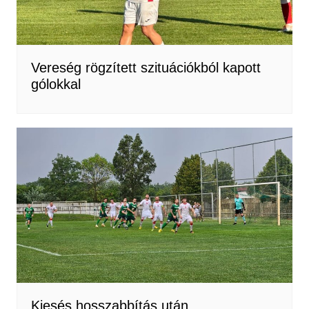
Vereség rögzített szituációkból kapott
gólokkal
Kiesés hosszabbítás után