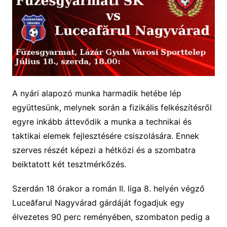
A nyári alapozó munka harmadik hetébe lép
együttesünk, melynek során a fizikális felkészítésről
egyre inkább áttevődik a munka a technikai és
taktikai elemek fejlesztésére csiszolására. Ennek
szerves részét képezi a hétközi és a szombatra
beiktatott két tesztmérkőzés.
Szerdán 18 órakor a román II. liga 8. helyén végző
Luce
ă
farul Nagyvárad
gárdáját fogadjuk egy
élvezetes 90 perc reményében, szombaton pedig a