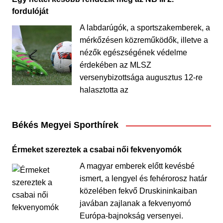
fordulóját
A labdarúgók, a sportszakemberek, a
mérkőzésen közreműködők, illetve a
nézők egészségének védelme
érdekében az MLSZ
versenybizottsága augusztus 12-re
halasztotta az
Békés Megyei Sporthírek
Érmeket szereztek a csabai női fekvenyomók
A magyar emberek előtt kevésbé
ismert, a lengyel és fehérorosz határ
közelében fekvő Druskininkaiban
javában zajlanak a fekvenyomó
Európa-bajnokság versenyei.