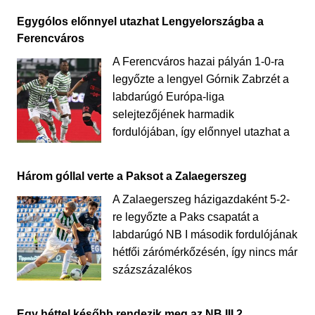
Egygólos előnnyel utazhat Lengyelországba a
Ferencváros
A Ferencváros hazai pályán 1-0-ra
legyőzte a lengyel Górnik Zabrzét a
labdarúgó Európa-liga
selejtezőjének harmadik
fordulójában, így előnnyel utazhat a
Három góllal verte a Paksot a Zalaegerszeg
A Zalaegerszeg házigazdaként 5-2-
re legyőzte a Paks csapatát a
labdarúgó NB I második fordulójának
hétfői zárómérkőzésén, így nincs már
százszázalékos
Egy héttel később rendezik meg az NB III 2.