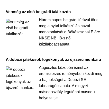
Vereség az első belgrádi találkozón
Három napos belgrádi túrával törte
meg a nyári felkészülés hazai
monotonitását a Békéscsabai Előre
NKSE NB I B-s női
kézilabdacsapata.
A dobozi játékosok fogékonyak az újszerű munkára
Augusztus közepén ismét az
éremszerzés reményében kezdi meg
a bajnokságot a Dobozi SE
labdarúgócsapata. A megyei
másodosztály legutóbbi második
helyezettje