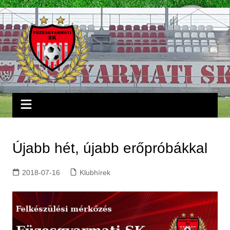
Skip
to
content
Újabb hét, újabb erőpróbákkal
2018-07-16
Klubhírek