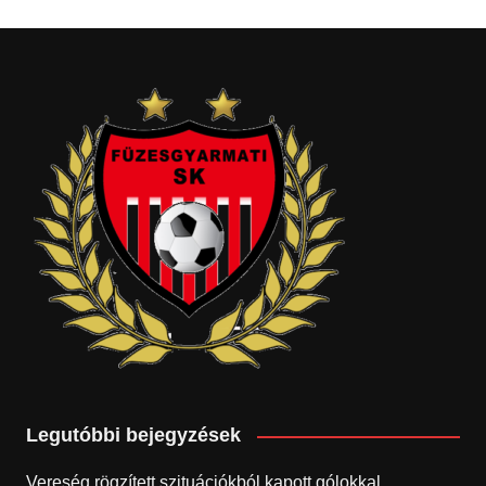
Legutóbbi bejegyzések
Vereség rögzített szituációkból kapott gólokkal