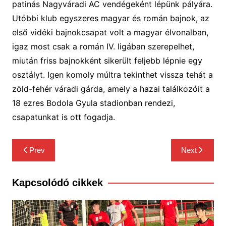
patinás Nagyváradi AC vendégeként lépünk pályára.
Utóbbi klub e
gyszeres magyar és román bajnok, az
első vidéki bajnokcsapat volt a magyar élvonalban,
igaz most csak a román IV. ligában szerepelhet,
miután friss bajnokként sikerült feljebb lépnie egy
osztályt. Igen komoly múltra tekinthet vissza tehát a
zöld-fehér váradi gárda, amely a hazai találkozóit a
18 ezres Bodola Gyula stadionban rendezi,
csapatunkat is ott fogadja
.
Bejegyzés
Prev
Next
navigáció
Kapcsolódó cikkek