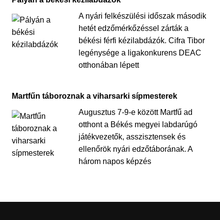
A nyári felkészülési időszak második
hetét edzőmérkőzéssel zárták a
békési férfi kézilabdázók. Cifra Tibor
legénysége a ligakonkurens DEAC
otthonában lépett
Martfűn táboroznak a viharsarki sípmesterek
Augusztus 7-9-e között Martfű ad
otthont a Békés megyei labdarúgó
játékvezetők, asszisztensek és
ellenőrök nyári edzőtáborának. A
három napos képzés