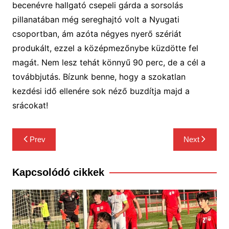
becenévre hallgató csepeli gárda a sorsolás
pillanatában még
sereghajtó volt a
Nyugati
csoportban,
ám azóta négyes nyerő szériát
produkált, ezzel a középmezőnybe küzdötte fel
magát. Nem lesz tehát könnyű 90 perc, de a cél a
továbbjutás. Bízunk benne, hogy a szokatlan
kezdési idő ellenére sok néző buzdítja majd a
srácokat!
Bejegyzés
Prev
Next
navigáció
Kapcsolódó cikkek