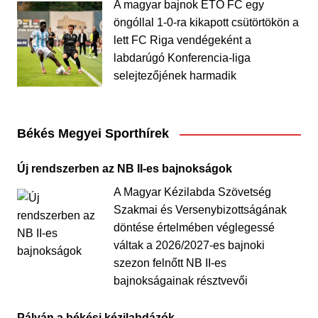
A magyar bajnok ETO FC egy
öngóllal 1-0-ra kikapott csütörtökön a
lett FC Riga vendégeként a
labdarúgó Konferencia-liga
selejtezőjének harmadik
Békés Megyei Sporthírek
Új rendszerben az NB II-es bajnokságok
A Magyar Kézilabda Szövetség
Szakmai és Versenybizottságának
döntése értelmében véglegessé
váltak a 2026/2027-es bajnoki
szezon felnőtt NB II-es
bajnokságainak résztvevői
Pályán a békési kézilabdázók