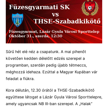
Sűrű hét elé néz a csapatunk. A mai pihenőt
követően kedden délelőtt edzés szerepel a
programban, szerdán pedig újabb tétmeccs,
méghozzá idehaza. Ezúttal a Magyar Kupában vár
feladat a fiúkra.
Kora délután, 12.30 órától a THSE-Szabadkikötő
együttese látogat a Lázár Gyula Városi Sporttelepre,
amely ugyancsak NB III-ban szerepel. A „Halak”