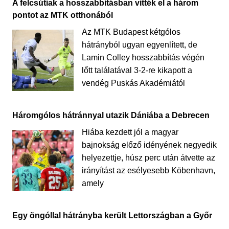
A felcsútiak a hosszabbításban vitték el a három
pontot az MTK otthonából
Az MTK Budapest kétgólos
hátrányból ugyan egyenlített, de
Lamin Colley hosszabbítás végén
lőtt találatával 3-2-re kikapott a
vendég Puskás Akadémiától
Háromgólos hátránnyal utazik Dániába a Debrecen
Hiába kezdett jól a magyar
bajnokság előző idényének negyedik
helyezettje, húsz perc után átvette az
irányítást az esélyesebb Köbenhavn,
amely
Egy öngóllal hátrányba került Lettországban a Győr