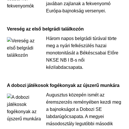
javában zajlanak a fekvenyomó
Európa-bajnokság versenyei.
Vereség az első belgrádi találkozón
Három napos belgrádi túrával törte
meg a nyári felkészülés hazai
monotonitását a Békéscsabai Előre
NKSE NB I B-s női
kézilabdacsapata.
A dobozi játékosok fogékonyak az újszerű munkára
Augusztus közepén ismét az
éremszerzés reményében kezdi meg
a bajnokságot a Dobozi SE
labdarúgócsapata. A megyei
másodosztály legutóbbi második