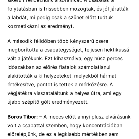
sikerült rendeznünk a sorainkat. A csabaiak a
folytatásban is frissebben mozogtak, és jól járatták
a labdát, mi pedig csak a szünet előtt tudtuk
kozmetikázni az eredményt.
A második félidőben több kényszerű csere
megborította a csapategységet, teljesen hektikussá
vált a játékunk. Ezt kihasználva, egy húsz perces
időszakban az előrés fiatalok számolatlanul
alakították a ki helyzeteket, melyekből hármat
értékesítve, pontot is tettek a mérkőzésre. A
végjátékra visszataláltunk a helyes útra, ami egy
újabb szépítő gólt eredményezett.
Boros Tibor:
– A meccs előtt annyi plusz elvárásunk
volt a csapattal szemben, hogy koncentrációban
előrelépjünk, de ez a legkisebb mértékben sem