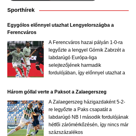
Sporthírek
Egygólos előnnyel utazhat Lengyelországba a
Ferencváros
A Ferencváros hazai pályán 1-0-ra
legyőzte a lengyel Górnik Zabrzét a
labdarúgó Európa-liga
selejtezőjének harmadik
fordulójában, így előnnyel utazhat a
Három góllal verte a Paksot a Zalaegerszeg
A Zalaegerszeg házigazdaként 5-2-
re legyőzte a Paks csapatát a
labdarúgó NB I második fordulójának
hétfői zárómérkőzésén, így nincs már
százszázalékos