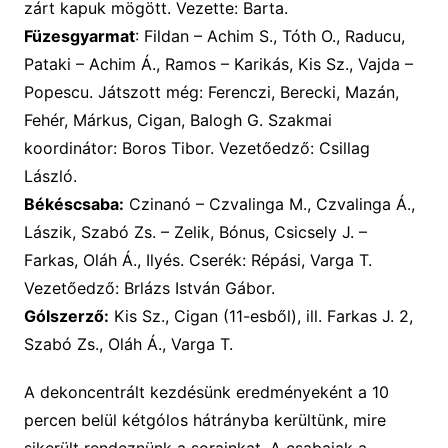
zárt kapuk mögött. Vezette: Barta.
Füzesgyarmat
: Fildan – Achim S., Tóth O., Raducu,
Pataki – Achim Á., Ramos – Karikás, Kis Sz., Vajda –
Popescu. Játszott még: Ferenczi, Berecki, Mazán,
Fehér, Márkus, Cigan, Balogh G. Szakmai
koordinátor: Boros Tibor. Vezetőedző: Csillag
László.
Békéscsaba:
Czinanó – Czvalinga M., Czvalinga Á.,
Lászik, Szabó Zs. – Zelik, Bónus, Csicsely J. –
Farkas, Oláh Á., Ilyés. Cserék: Répási, Varga T.
Vezetőedző: Brlázs István Gábor.
Gólszerző:
Kis Sz., Cigan (11-esből), ill. Farkas J. 2,
Szabó Zs., Oláh Á., Varga T.
A dekoncentrált kezdésünk eredményeként a 10
percen belül kétgólos hátrányba kerültünk, mire