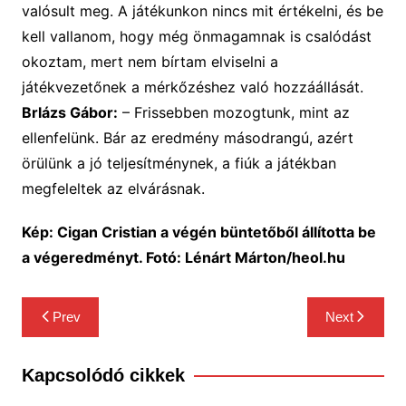
valósult meg. A játékunkon nincs mit értékelni, és be
kell vallanom, hogy még önmagamnak is csalódást
okoztam, mert nem bírtam elviselni a
játékvezetőnek a mérkőzéshez való hozzáállását.
Brlázs Gábor:
– Frissebben mozogtunk, mint az
ellenfelünk. Bár az eredmény másodrangú, azért
örülünk a jó teljesítménynek, a fiúk a játékban
megfeleltek az elvárásnak.
Kép: Cigan Cristian a végén büntetőből állította be
a végeredményt. Fotó: Lénárt Márton/heol.hu
Bejegyzés
Prev
Next
navigáció
Kapcsolódó cikkek