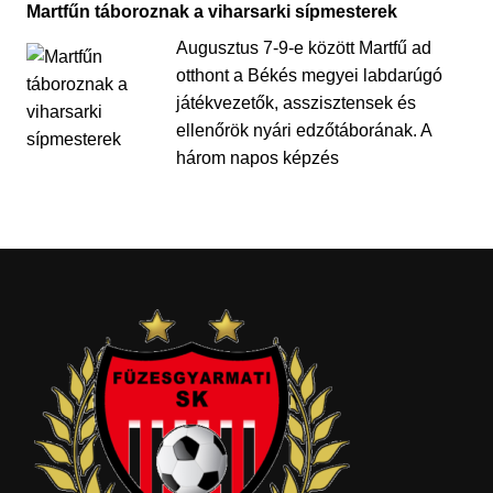
Martfűn táboroznak a viharsarki sípmesterek
Augusztus 7-9-e között Martfű ad
otthont a Békés megyei labdarúgó
játékvezetők, asszisztensek és
ellenőrök nyári edzőtáborának. A
három napos képzés