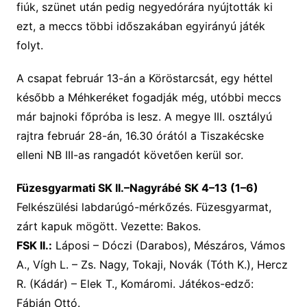
fiúk, szünet után pedig negyedórára nyújtották ki
ezt, a meccs többi időszakában egyirányú játék
folyt.
A csapat február 13-án a Köröstarcsát, egy héttel
később a Méhkeréket fogadják még, utóbbi meccs
már bajnoki főpróba is lesz. A megye III. osztályú
rajtra február 28-án, 16.30 órától a Tiszakécske
elleni NB III-as rangadót követően kerül sor.
Füzesgyarmati SK II.–Nagyrábé SK 4–13 (1–6)
Felkészülési labdarúgó-mérkőzés. Füzesgyarmat,
zárt kapuk mögött. Vezette: Bakos.
FSK II.:
Láposi – Dóczi (Darabos), Mészáros, Vámos
A., Vígh L. – Zs. Nagy, Tokaji, Novák (Tóth K.), Hercz
R. (Kádár) – Elek T., Komáromi. Játékos-edző:
Fábián Ottó.