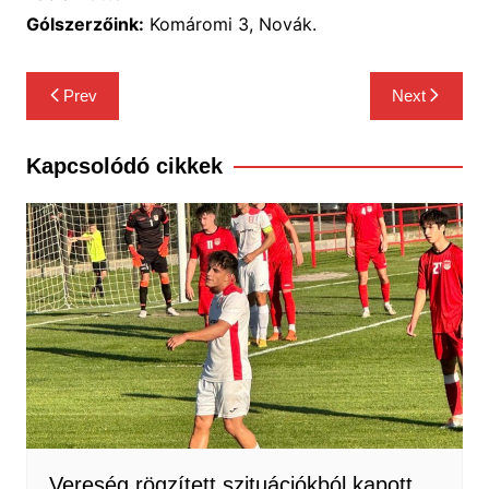
Gólszerzőink:
Komáromi 3, Novák.
Bejegyzés
Prev
Next
navigáció
Kapcsolódó cikkek
Vereség rögzített szituációkból kapott