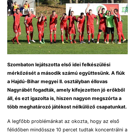
Szombaton lejátszotta első idei felkészülési
mérkőzését a második számú együttesünk. A fiúk
a Hajdú-Bihar megyei II. osztályban éllovas
Nagyrábét fogadták, amely kifejezetten jó erőkből
áll, és ezt igazolta is, hiszen nagyon megszórta a
több meghatározó játékost nélkülöző csapatunkat.
A legfőbb problémánkat az okozta, hogy az első
félidőben mindössze 10 percet tudtak koncentrálni a