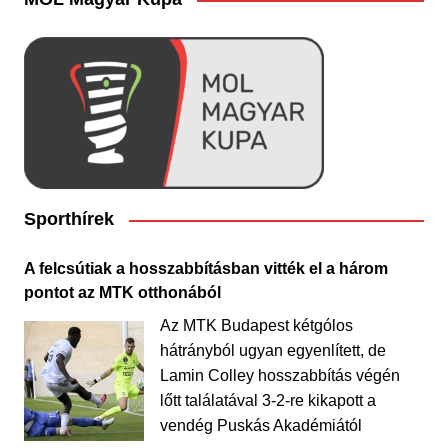
Sporthírek
A felcsútiak a hosszabbításban vitték el a három
pontot az MTK otthonából
Az MTK Budapest kétgólos
hátrányból ugyan egyenlített, de
Lamin Colley hosszabbítás végén
lőtt találatával 3-2-re kikapott a
vendég Puskás Akadémiától