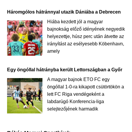
Háromgólos hátránnyal utazik Dániába a Debrecen
Hiába kezdett jól a magyar
bajnokság előző idényének negyedik
helyezettje, húsz perc után átvette az
irányítást az esélyesebb Köbenhavn,
amely
Egy öngóllal hátrányba került Lettországban a Győr
A magyar bajnok ETO FC egy
öngóllal 1-0-ra kikapott csütörtökön a
lett FC Riga vendégeként a
labdarúgó Konferencia-liga
selejtezőjének harmadik