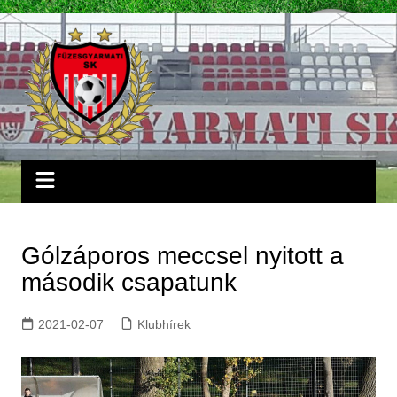
Skip
to
content
Gólzáporos meccsel nyitott a
második csapatunk
2021-02-07
Klubhírek