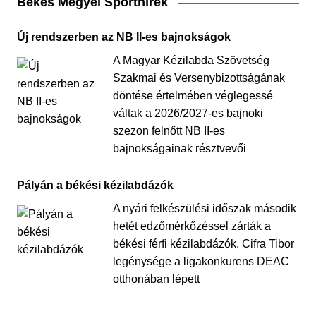
Békés Megyei Sporthírek
Új rendszerben az NB II-es bajnokságok
A Magyar Kézilabda Szövetség
Szakmai és Versenybizottságának
döntése értelmében véglegessé
váltak a 2026/2027-es bajnoki
szezon felnőtt NB II-es
bajnokságainak résztvevői
Pályán a békési kézilabdázók
A nyári felkészülési időszak második
hetét edzőmérkőzéssel zárták a
békési férfi kézilabdázók. Cifra Tibor
legénysége a ligakonkurens DEAC
otthonában lépett