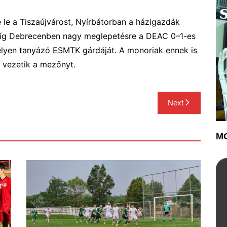
le a Tiszaújvárost, Nyírbátorban a házigazdák
íg Debrecenben nagy meglepetésre a DEAC 0–1-es
helyen tanyázó ESMTK gárdáját. A monoriak ennek is
 vezetik a mezőnyt.
Next
MO