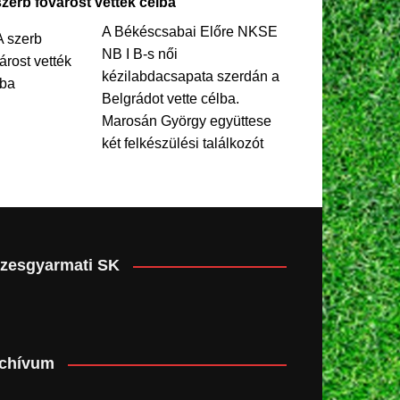
szerb fővárost vették célba
A Békéscsabai Előre NKSE
NB I B-s női
kézilabdacsapata szerdán a
Belgrádot vette célba.
Marosán György együttese
két felkészülési találkozót
zesgyarmati SK
chívum