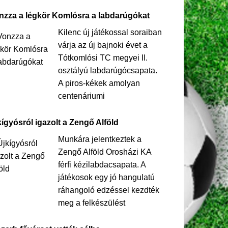
nzza a légkör Komlósra a labdarúgókat
Kilenc új játékossal soraiban
várja az új bajnoki évet a
Tótkomlósi TC megyei II.
osztályú labdarúgócsapata.
A piros-kékek amolyan
centenáriumi
kígyósról igazolt a Zengő Alföld
Munkára jelentkeztek a
Zengő Alföld Orosházi KA
férfi kézilabdacsapata. A
játékosok egy jó hangulatú
ráhangoló edzéssel kezdték
meg a felkészülést