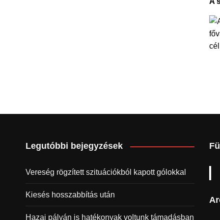
A 
Legutóbbi bejegyzések
Fü
Vereség rögzített szituációkból kapott gólokkal
Kiesés hosszabbítás után
Ar
Hazai pályán is hatékonyak voltunk támadásban