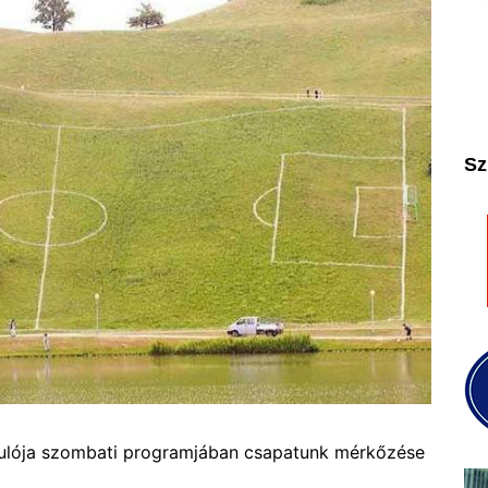
2025
2026
Sz
rdulója szombati programjában csapatunk mérkőzése
.