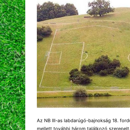
Az NB III-as labdarúgó-bajnokság 18. fo
mellett további három találkozó szerepelt