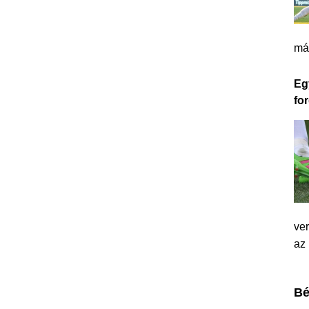
má
Eg
for
ver
az
Bé