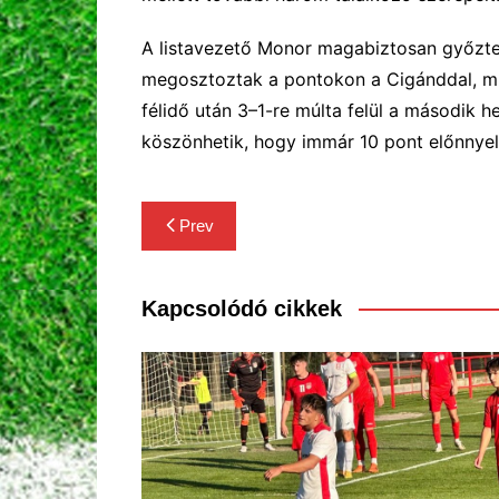
A listavezető Monor magabiztosan győzte 
megosztoztak a pontokon a Cigánddal, m
félidő után 3–1-re múlta felül a második 
köszönhetik, hogy immár 10 pont előnnyel
Bejegyzés
Prev
navigáció
Kapcsolódó cikkek