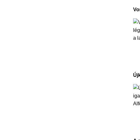
Vo
Új