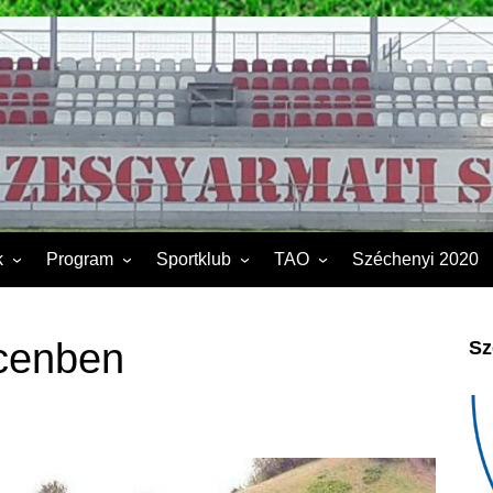
k
Program
Sportklub
TAO
Széchenyi 2020
FSK II.
Sporttelep
2019
Kapcsolat
2020
cenben
Sz
Éves beszámoló
2021
Dokumentumok
2022
2023
2024