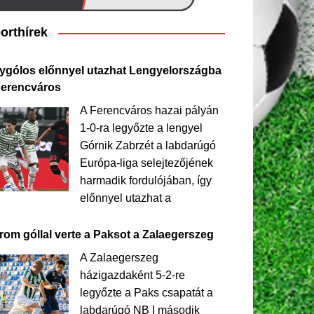
orthírek
ygólos előnnyel utazhat Lengyelországba
Ferencváros
A Ferencváros hazai pályán
1-0-ra legyőzte a lengyel
Górnik Zabrzét a labdarúgó
Európa-liga selejtezőjének
harmadik fordulójában, így
előnnyel utazhat a
rom góllal verte a Paksot a Zalaegerszeg
A Zalaegerszeg
házigazdaként 5-2-re
legyőzte a Paks csapatát a
labdarúgó NB I második