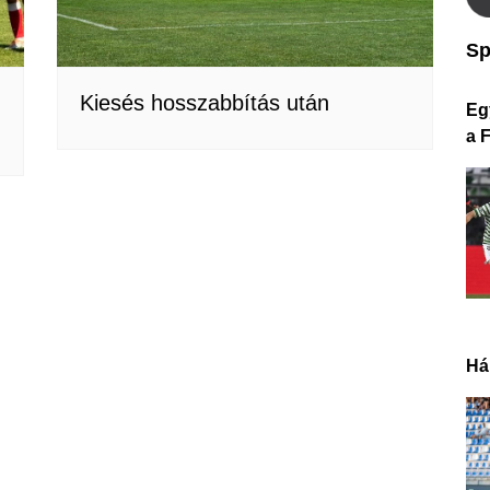
Sp
Kiesés hosszabbítás után
Eg
a 
Há