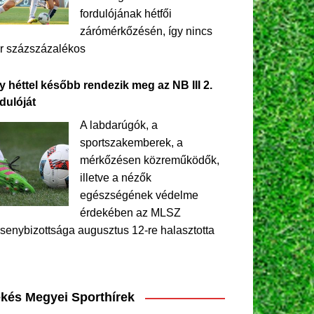
fordulójának hétfői
zárómérkőzésén, így nincs
r százszázalékos
y héttel később rendezik meg az NB III 2.
dulóját
A labdarúgók, a
sportszakemberek, a
mérkőzésen közreműködők,
illetve a nézők
egészségének védelme
érdekében az MLSZ
senybizottsága augusztus 12-re halasztotta
kés Megyei Sporthírek