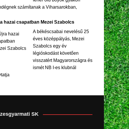
ndégnek számítanak a Viharsarokban,
ra hazai csapatban Mezei Szabolcs
A békéscsabai nevelésű 25
éves középpályás, Mezei
Szabolcs egy év
légióskodást követően
visszatért Magyarországra és
ismét NB I-es klubnál
ytatja
zesgyarmati SK