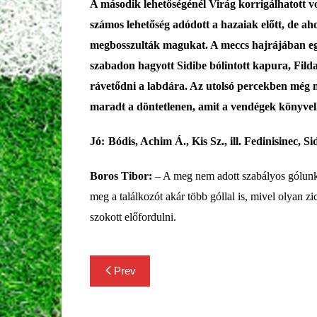
A második lehetőségénél Virág korrigálhatott vo
számos lehetőség adódott a hazaiak előtt, de ah
megbosszulták magukat. A meccs hajrájában egy 
szabadon hagyott Sidibe bólintott kapura, Fild
rávetődni a labdára. Az utolsó percekben még mi
maradt a döntetlenen, amit a vendégek könyvelh
Jó:
Bódis, Achim Á., Kis Sz., ill.
Fedinisinec, S
Boros Tibor:
–
A meg nem adott szabályos gólun
meg a találkozót akár több góllal is, mivel olyan 
szokott előfordulni.
Bejegyzés
Prev
navigáció