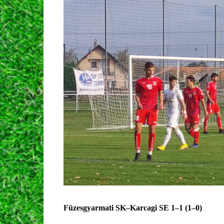
Füzesgyarmati SK–Karcagi SE
1
–
1
(
1
–
0
)