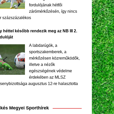
fordulójának hétfői
zárómérkőzésén, így nincs
r százszázalékos
y héttel később rendezik meg az NB III 2.
dulóját
A labdarúgók, a
sportszakemberek, a
mérkőzésen közreműködők,
illetve a nézők
egészségének védelme
érdekében az MLSZ
senybizottsága augusztus 12-re halasztotta
kés Megyei Sporthírek