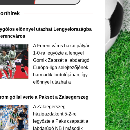
orthírek
ygólos előnnyel utazhat Lengyelországba
Ferencváros
A Ferencváros hazai pályán
1-0-ra legyőzte a lengyel
Górnik Zabrzét a labdarúgó
Európa-liga selejtezőjének
harmadik fordulójában, így
előnnyel utazhat a
rom góllal verte a Paksot a Zalaegerszeg
A Zalaegerszeg
házigazdaként 5-2-re
legyőzte a Paks csapatát a
labdarúgó NB I második