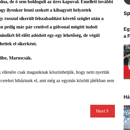
lna, de ő sem boldogult az üres kapuval. Emellett további
ogy ilyenkor lenni szokott a kihagyott helyzetek
Sp
rosszul sikerült felszabadítást követő szöglet után a
an pedig már pár centivel a gólvonal mögött tudott
Eg
ndkét fél előtt adódott egy-egy lehetőség, de végül
a 
ettek el sikerként.
idibe, Maruscsák.
k ellenére csak magunknak köszönhetjük, hogy nem nyertük
ziccereket hibáztunk el, ami még az egymás közötti játékban sem
Há
Next