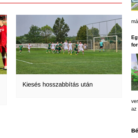
má
Eg
for
Kiesés hosszabbítás után
ver
az
Bé