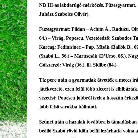
NB III-as labdarúgó-mérkőzés. Füzesgyarmat,
Juhász Szabolcs Olivér).
Füzesgyarmat:
Fildan – Achim Á., Raducu, Olte
64.) – Virág, Popescu. Vezetőedző: Szabados T
Karcag:
Fedinisinec – Pap, Misák (Ballók B., 69
(Szabó L., 56.) – Maruscsák (D’Urso, 86.), Nagy
Gólszerző:
Virág (36.), ill. Sidibe (84.).
Tíz perc után a gyarmatiak átvették a meccs ir
játékvezető, ezen felül több ziccert is elhibázt
vezetést
: Popescu
jobb
ról ívelt a hosszún érkez
jobb felső sarokba bólintott
.
Szünet után a hazaiak továbbra is támadásban 
beálló Szabó
rövid időn belül lezárhatta volna 