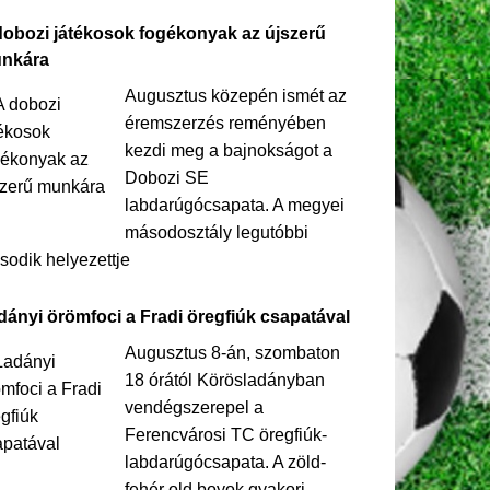
dobozi játékosok fogékonyak az újszerű
nkára
Augusztus közepén ismét az
éremszerzés reményében
kezdi meg a bajnokságot a
Dobozi SE
labdarúgócsapata. A megyei
másodosztály legutóbbi
odik helyezettje
dányi örömfoci a Fradi öregfiúk csapatával
Augusztus 8-án, szombaton
18 órától Körösladányban
vendégszerepel a
Ferencvárosi TC öregfiúk-
labdarúgócsapata. A zöld-
fehér old boyok gyakori