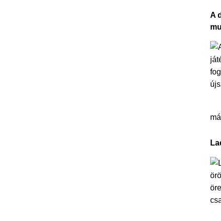
A 
mu
más
La