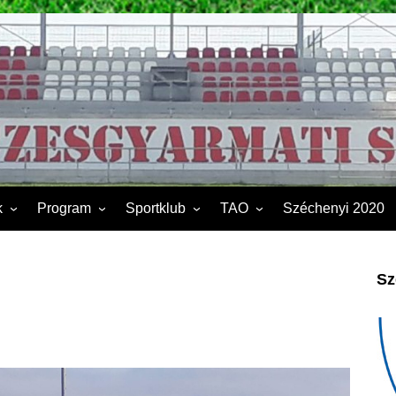
k
Program
Sportklub
TAO
Széchenyi 2020
FSK II.
Sporttelep
2019
Kapcsolat
2020
Sz
Éves beszámoló
2021
Dokumentumok
2022
2023
2024