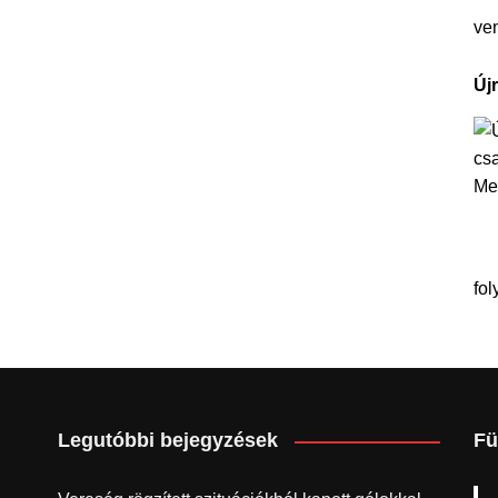
ve
Új
fol
Legutóbbi bejegyzések
Fü