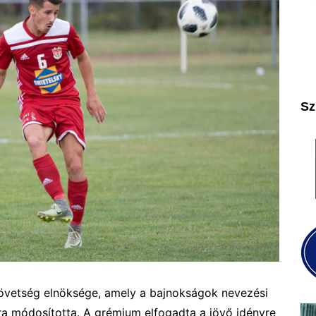
2025
2026
Sz
övetség elnöksége, amely a bajnokságok nevezési
rára módosította. A grémium elfogadta a jövő idényre