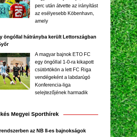
perc után átvette az irányítást
az esélyesebb Köbenhavn,
amely
y öngóllal hátrányba került Lettországban
Győr
A magyar bajnok ETO FC
egy öngóllal 1-0-ra kikapott
csütörtökön a lett FC Riga
vendégeként a labdarúgó
Konferencia-liga
selejtezőjének harmadik
kés Megyei Sporthírek
 rendszerben az NB II-es bajnokságok