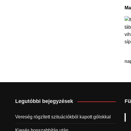
Ma
na
Legutóbbi bejegyzések
Fü
Vereség rögzített szituációkból kapott gólokkal
Kiesés hosszabbítás után