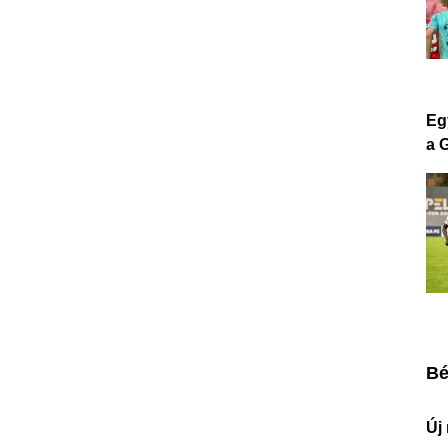
Eg
a 
Bé
Új