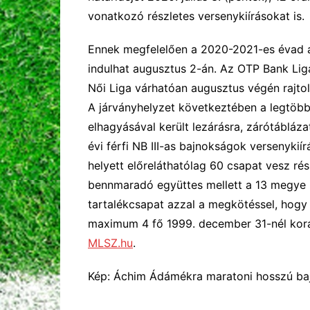
vonatkozó részletes versenykiírásokat is.
Ennek megfelelően a 2020-2021-es évad a 
indulhat augusztus 2-án. Az OTP Bank Lig
Női Liga várhatóan augusztus végén rajto
A járványhelyzet következtében a legtöb
elhagyásával került lezárásra, zárótábláza
évi férfi NB III-as bajnokságok versenykií
helyett előreláthatólag 60 csapat vesz r
bennmaradó együttes mellett a 13 megye I
tartalékcsapat azzal a megkötéssel, hogy
maximum 4 fő 1999. december 31-nél korá
MLSZ.hu
.
Kép: Áchim Ádámékra maratoni hosszú baj