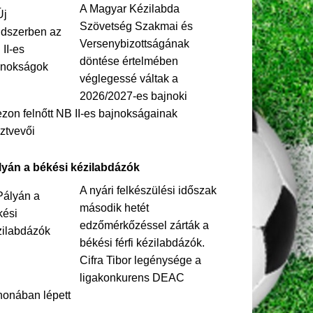
A Magyar Kézilabda
Szövetség Szakmai és
Versenybizottságának
döntése értelmében
véglegessé váltak a
2026/2027-es bajnoki
zon felnőtt NB II-es bajnokságainak
ztvevői
lyán a békési kézilabdázók
A nyári felkészülési időszak
második hetét
edzőmérkőzéssel zárták a
békési férfi kézilabdázók.
Cifra Tibor legénysége a
ligakonkurens DEAC
honában lépett