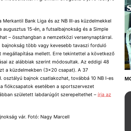
Merkantil Bank Liga és az NB III-as küzdelmekkel
a augusztus 15-én, a futsalbajnokság és a Simple
lhat – összhangban a nemzetközi versenynaptárral.
b bajnokság több vagy kevesebb tavaszi forduló
t megállapítása mellett. Erre tekintettel a következő
rásai az alábbiak szerint módosultak. Az eddigi 48
észt a küzdelmekben (3×20 csapat). A 37
. osztályú bajnok csatlakozhat, továbbá 10 NB I-es
MO
 a fiókcsapatok esetében a sportszervezet
bban született labdarúgót szerepeltethet –
írja az
nokság vár. Fotó: Nagy Marcell