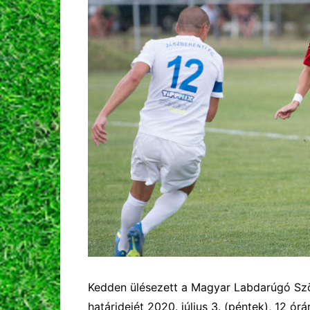
Kedden ülésezett a Magyar Labdarúgó Sz
határidejét 2020. július 3. (péntek), 12 ó