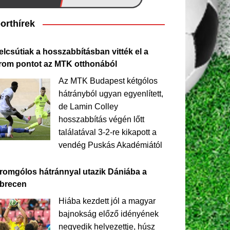
orthírek
elcsútiak a hosszabbításban vitték el a
rom pontot az MTK otthonából
Az MTK Budapest kétgólos
hátrányból ugyan egyenlített,
de Lamin Colley
hosszabbítás végén lőtt
találatával 3-2-re kikapott a
vendég Puskás Akadémiától
romgólos hátránnyal utazik Dániába a
brecen
Hiába kezdett jól a magyar
bajnokság előző idényének
negyedik helyezettje, húsz