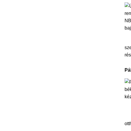
sze
rés
Pá
ott