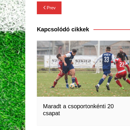
Bejegyzés
Prev
navigáció
Kapcsolódó cikkek
Maradt a csoportonkénti 20
csapat