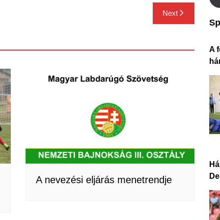
Next
Sp
A f
há
Há
De
A nevezési eljárás menetrendje