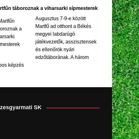
rtfűn táboroznak a viharsarki sípmesterek
Augusztus 7-9-e között
Martfű ad otthont a Békés
megyei labdarúgó
játékvezetők, asszisztensek
és ellenőrök nyári
edzőtáborának. A három
pos képzés
zesgyarmati SK