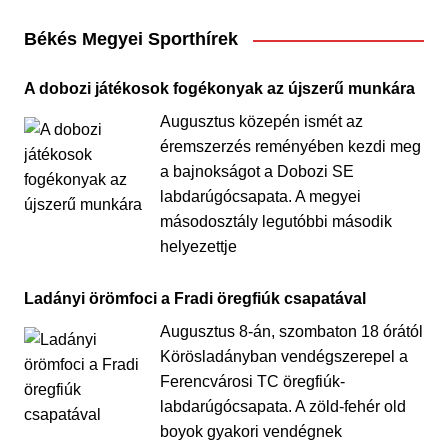
Békés Megyei Sporthírek
A dobozi játékosok fogékonyak az újszerű munkára
Augusztus közepén ismét az
éremszerzés reményében kezdi meg
a bajnokságot a Dobozi SE
labdarúgócsapata. A megyei
másodosztály legutóbbi második
helyezettje
Ladányi örömfoci a Fradi öregfiúk csapatával
Augusztus 8-án, szombaton 18 órától
Körösladányban vendégszerepel a
Ferencvárosi TC öregfiúk-
labdarúgócsapata. A zöld-fehér old
boyok gyakori vendégnek