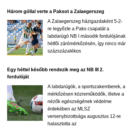
Három góllal verte a Paksot a Zalaegerszeg
A Zalaegerszeg házigazdaként 5-2-
re legyőzte a Paks csapatát a
labdarúgó NB I második fordulójának
hétfői zárómérkőzésén, így nincs már
százszázalékos
Egy héttel később rendezik meg az NB III 2.
fordulóját
A labdarúgók, a sportszakemberek, a
mérkőzésen közreműködők, illetve a
nézők egészségének védelme
érdekében az MLSZ
versenybizottsága augusztus 12-re
halasztotta az