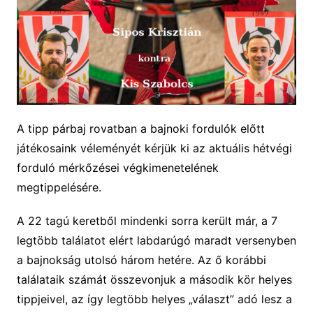
A tipp párbaj rovatban a bajnoki fordulók előtt
játékosaink véleményét kérjük ki az aktuális hétvégi
forduló mérkőzései végkimenetelének
megtippelésére.
A 22 tagú keretből mindenki sorra került már, a 7
legtöbb találatot elért labdarúgó maradt versenyben
a bajnokság utolsó három hetére. Az ő korábbi
találataik számát összevonjuk a második kör helyes
tippjeivel, az így legtöbb helyes „választ” adó lesz a