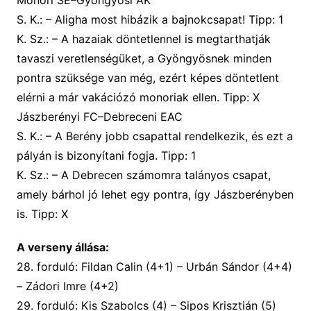
S. K.: – Aligha most hibázik a bajnokcsapat! Tipp: 1
K. Sz.: – A
hazaiak döntetlennel is megtarthatják
tavaszi veretlenségüket, a Gyöngyösnek minden
pontra szüksége van még, ezért k
épes döntetlent
elérni a már vakációzó monoriak ellen. Tipp: X
Jászberényi FC–Debreceni EAC
S. K.: – A Berény jobb csapattal rendelkezik, és ezt a
pályán is bizonyítani fogja. Tipp: 1
K. Sz.: – A Debrecen számomra talányos csapat,
amely bárhol jó lehet egy pontra, így Jászberényben
is. Tipp: X
A verseny állása:
28.
forduló: Fildan Calin (4+1) – Urbán Sándor (4+4)
– Zádori Imre (4+2)
29. forduló: Kis Szabolcs (4) – Sipos Krisztián (
5
)