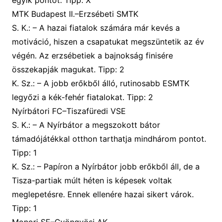
MTK Budapest II.–Erzsébeti SMTK
S. K.: – A hazai fiatalok számára már kevés a
motiváció, hiszen a csapatukat megszüntetik az év
végén. Az erzsébetiek a bajnokság finisére
összekapják magukat. Tipp: 2
K. Sz.: – A jobb erőkből álló, rutinosabb ESMTK
legyőzi a kék-fehér fiatalokat. Tipp: 2
Nyírbátori FC–Tiszafüredi VSE
S. K.: – A Nyírbátor a megszokott bátor
támadójátékkal otthon tarthatja mindhárom pontot.
Tipp: 1
K. Sz.: – Papíron a Nyírbátor jobb erőkből áll, de a
Tisza-partiak múlt héten is képesek voltak
meglepetésre. Ennek ellenére hazai sikert várok.
Tipp: 1
Monori SE–Gyöngyösi AK