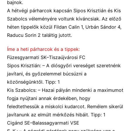
bajnok.
A hétvégi párharcok kapcsán Sipos Krisztián
és Kis
Szabolcs
véleményére voltunk kíváncsiak. Az előző
héten tippelők közül Fildan Calin
1
,
Urbán Sándor 4,
Raducu Sorin
2 találtig jutott
.
Íme a heti párharcok és a tippek:
F
üzesgyarmati SK–Tiszaújvárosi FC
Sipos Krisztián: – A diósgyőri vereséget szeretnénk
javítani, és győzelemmel búcsúzni a
közönségünktől. Tipp: 1
Kis Szabolcs: – Hazai pályán mindenki a maximumot
fogja nyújtani annak érdekében, hogy
feledtethessük a miskolci kudarcot. Remélem sikerül
javítanunk az elmúlt mérkőzés hibáit. Tipp: 1
Cigánd SE–Balassagyarmati VSE
S. K.: – A nógrádi gárdának nagy szüksége van a