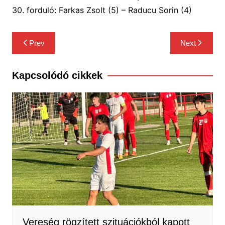
30. forduló: Farkas Zsolt (
5
) – Raducu Sorin (4)
Bejegyzés
Prev
Next
navigáció
Kapcsolódó cikkek
Vereség rögzített szituációkból kapott