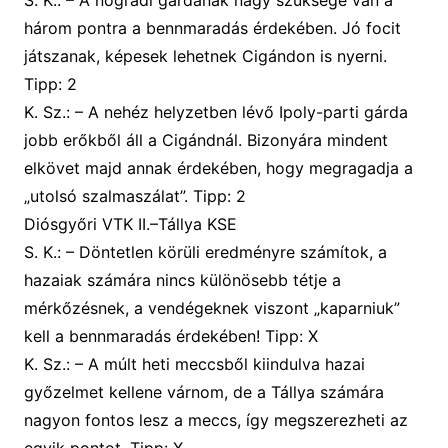
három pontra a bennmaradás érdekében. Jó focit
játszanak, képesek lehetnek Cigándon is nyerni.
Tipp: 2
K. Sz.: – A nehéz helyzetben lévő Ipoly-parti gárda
jobb erőkből áll a Cigándnál. Bizonyára mindent
elkövet majd annak érdekében, hogy megragadja a
„utolsó szalmaszálat”. Tipp: 2
Diósgyőri VTK II.–Tállya KSE
S. K.: – Döntetlen körüli eredményre számítok, a
hazaiak számára nincs különösebb tétje a
mérkőzésnek, a vendégeknek viszont „kaparniuk”
kell a bennmaradás érdekében! Tipp: X
K. Sz.: – A múlt heti meccsből kiindulva hazai
győzelmet kellene várnom, de a Tállya számára
nagyon fontos lesz a meccs, így megszerezheti az
egyik pontot. Tipp: X