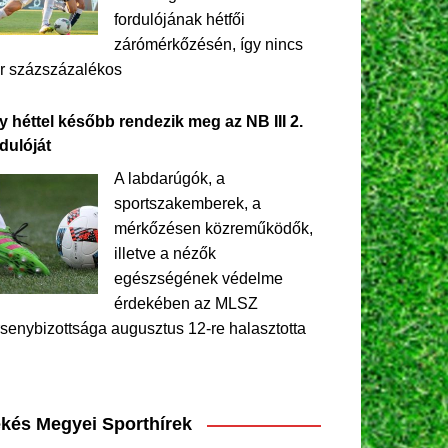
fordulójának hétfői
zárómérkőzésén, így nincs
r százszázalékos
y héttel később rendezik meg az NB III 2.
dulóját
A labdarúgók, a
sportszakemberek, a
mérkőzésen közreműködők,
illetve a nézők
egészségének védelme
érdekében az MLSZ
senybizottsága augusztus 12-re halasztotta
kés Megyei Sporthírek