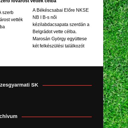
szerb fővárost vették célba
A Békéscsabai Előre NKSE
NB I B-s női
kézilabdacsapata szerdán a
Belgrádot vette célba.
Marosán György együttese
két felkészülési találkozót
zesgyarmati SK
chívum