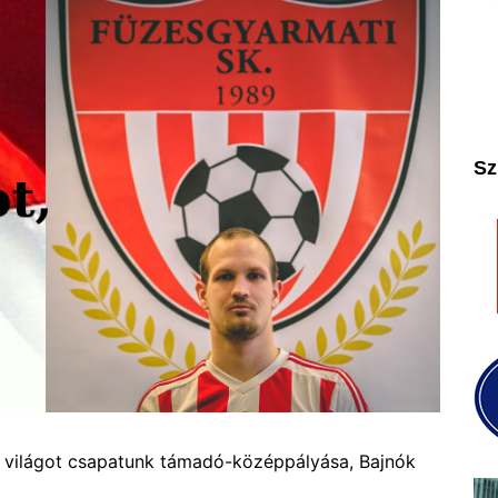
2025
2026
Sz
 világot csapatunk
támadó-középpályása,
Bajnók