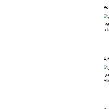
Vo
Új