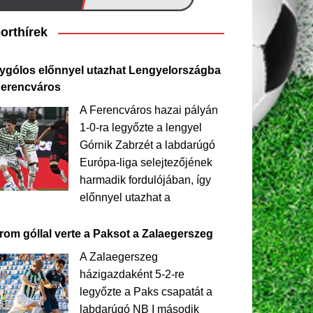
orthírek
ygólos előnnyel utazhat Lengyelországba
Ferencváros
A Ferencváros hazai pályán
1-0-ra legyőzte a lengyel
Górnik Zabrzét a labdarúgó
Európa-liga selejtezőjének
harmadik fordulójában, így
előnnyel utazhat a
rom góllal verte a Paksot a Zalaegerszeg
A Zalaegerszeg
házigazdaként 5-2-re
legyőzte a Paks csapatát a
labdarúgó NB I második