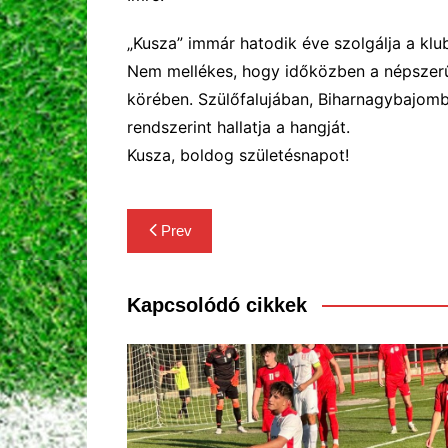
„
Kusza” immár hatodik éve szolgálja a klu
Nem mellékes, hogy időközben a népszerű
körében. Szülőfalujában, Biharnagybajom
rendszerint hallatja a hangját.
Kusza, boldog születésnapot!
Bejegyzés
Prev
navigáció
Kapcsolódó cikkek