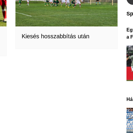
Sp
Eg
Kiesés hosszabbítás után
a 
Há