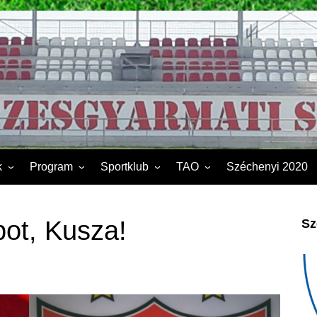
k
Program
Sportklub
TAO
Széchenyi 2020
FSK II.
Sporttelep
2019
Kapcsolat
2020
pot, Kusza!
Sz
Éves beszámoló
2021
Dokumentumok
2022
2023
2024