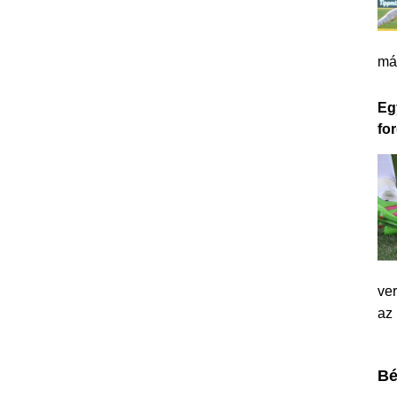
má
Eg
for
ver
az
Bé