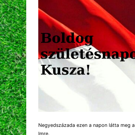
Negyedszázada ezen a napon látta meg a
Imre.