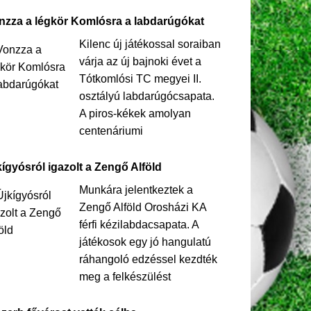
nzza a légkör Komlósra a labdarúgókat
Kilenc új játékossal soraiban
várja az új bajnoki évet a
Tótkomlósi TC megyei II.
osztályú labdarúgócsapata.
A piros-kékek amolyan
centenáriumi
kígyósról igazolt a Zengő Alföld
Munkára jelentkeztek a
Zengő Alföld Orosházi KA
férfi kézilabdacsapata. A
játékosok egy jó hangulatú
ráhangoló edzéssel kezdték
meg a felkészülést