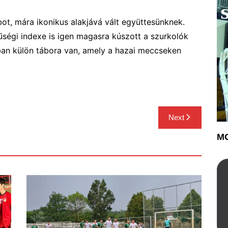
bot, mára ikonikus alakjává vált együttesünknek.
ségi indexe is igen magasra kúszott a szurkolók
ban külön tábora van, amely a hazai meccseken
Next
MO