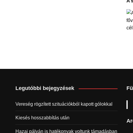
A 
Legutóbbi bejegyzések
Fü
Vereség rögzített szituációkból kapott gólokkal
Kiesés hosszabbítás után
Ar
Hazai pályán is hatékonyak voltunk támadásban