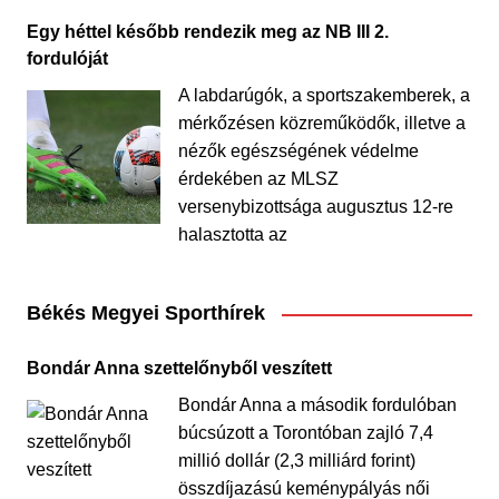
Egy héttel később rendezik meg az NB III 2.
fordulóját
A labdarúgók, a sportszakemberek, a
mérkőzésen közreműködők, illetve a
nézők egészségének védelme
érdekében az MLSZ
versenybizottsága augusztus 12-re
halasztotta az
Békés Megyei Sporthírek
Bondár Anna szettelőnyből veszített
Bondár Anna a második fordulóban
búcsúzott a Torontóban zajló 7,4
millió dollár (2,3 milliárd forint)
összdíjazású keménypályás női