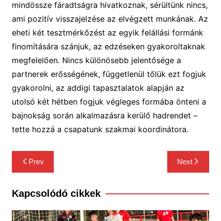
mindössze fáradtságra hivatkoznak, sérültünk nincs,
ami pozitív visszajelzése az elvégzett munkának.
Az
eheti két tesztmérkőzést az egyik
felállási formánk
finomít
ására szánjuk,
az edzéseken
gyakoroltaknak
megfelelően.
Nincs különösebb jelentősége a
partnerek
erősségének
, függetlenül tőlük ezt fogjuk
gyakorolni,
az addigi tapasztalatok alapján az
utolsó két hétben fogjuk végleges formába önteni a
bajnokság során alkalm
azásra kerülő hadrendet
–
tette hozzá a csapatunk szakmai koordinátora
.
Bejegyzés
Prev
Next
navigáció
Kapcsolódó cikkek