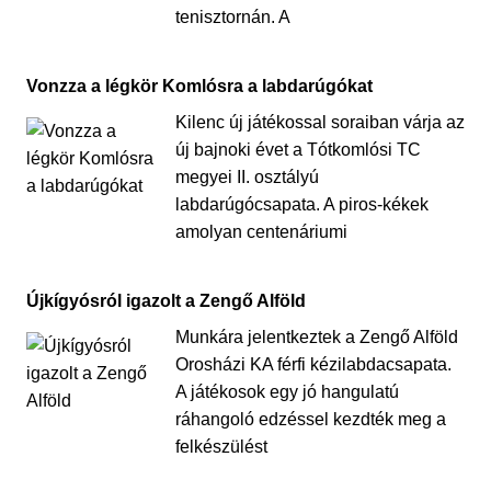
tenisztornán. A
Vonzza a légkör Komlósra a labdarúgókat
Kilenc új játékossal soraiban várja az
új bajnoki évet a Tótkomlósi TC
megyei II. osztályú
labdarúgócsapata. A piros-kékek
amolyan centenáriumi
Újkígyósról igazolt a Zengő Alföld
Munkára jelentkeztek a Zengő Alföld
Orosházi KA férfi kézilabdacsapata.
A játékosok egy jó hangulatú
ráhangoló edzéssel kezdték meg a
felkészülést