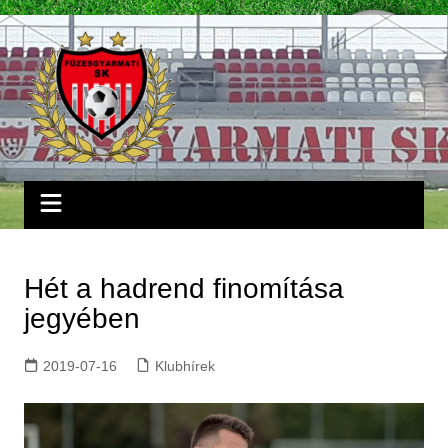
Skip
to
content
Hét a hadrend finomítása
jegyében
2019-07-16
Klubhírek