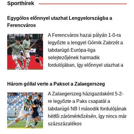
Sporthírek
Egygólos előnnyel utazhat Lengyelországba a
Ferencváros
A Ferencváros hazai pályán 1-0-ra
legyőzte a lengyel Górnik Zabrzét a
labdarúgó Európa-liga
selejtezőjének harmadik
fordulójában, így előnnyel utazhat a
Három góllal verte a Paksot a Zalaegerszeg
A Zalaegerszeg házigazdaként 5-2-
re legyőzte a Paks csapatát a
labdarúgó NB I második fordulójának
hétfői zárómérkőzésén, így nincs már
százszázalékos