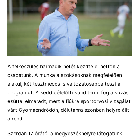
A felkészülés harmadik hetét kezdte el hétfőn a
csapatunk. A munka a szokásoknak megfelelően
alakul, két tesztmeccs is változatosabbá teszi a
programot. A kedd délelőtti konditermi foglalkozás
ezúttal elmarad
t
, mert a fiúkra sportorvosi vizsgálat
vár
t
Gyomaendrődön, délutánra azonban helyre áll
t
a rend.
Szerdán
17 órától a megyeszékhelyre látogatunk,