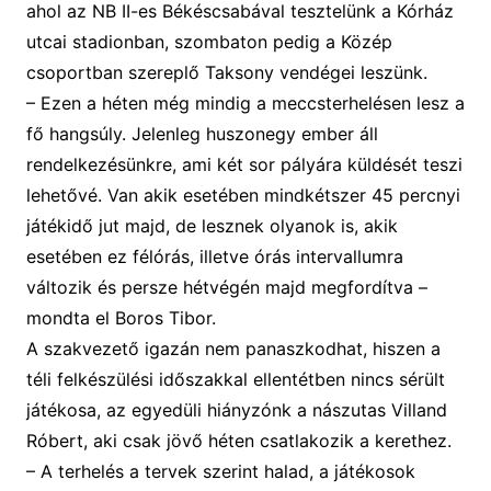
ahol az NB II-es
Békéscsab
ával tesztelünk a Kórház
utcai stadionban
,
szombaton pedig a Közép
csoportban szereplő Taksony vendégei leszünk.
–
Ezen a héten m
ég mindig a meccsterhelésen
lesz
a
fő hangsúly.
J
elenleg
huszonegy
ember áll
rendelkezésünkre, ami két sor pályára küldését teszi
lehetővé. Van
akik esetében mindkétszer 45 percnyi
játékidő jut majd, de lesznek olyanok
is
, akik
esetében ez
félórás, illetve órás intervallumra
változik és persze hétvégén majd megfordítva
–
mondta el Boros Tibor.
A szakvezető igazán nem panaszkodhat, hiszen a
téli felkészülési időszakkal ellentétben nincs sérült
játékosa, az egyedüli
hiányzó
nk
a nászutas
Villand
Róbert,
aki csak jövő héten csatlakozik a kerethez
.
–
A terhelés a tervek szerint halad,
a játékosok