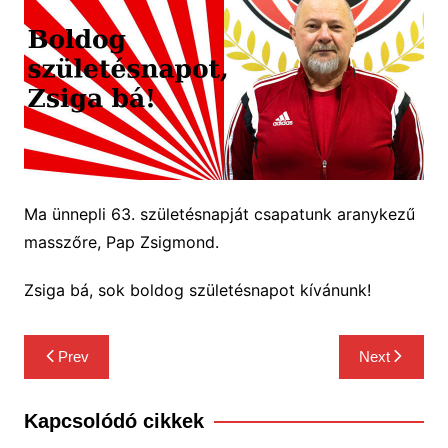
Ma ünnepli 63. születésnapját csapatunk aranykezű
masszőre, Pap Zsigmond.
Zsiga bá, sok boldog születésnapot kívánunk!
Bejegyzés
Prev
Next
navigáció
Kapcsolódó cikkek