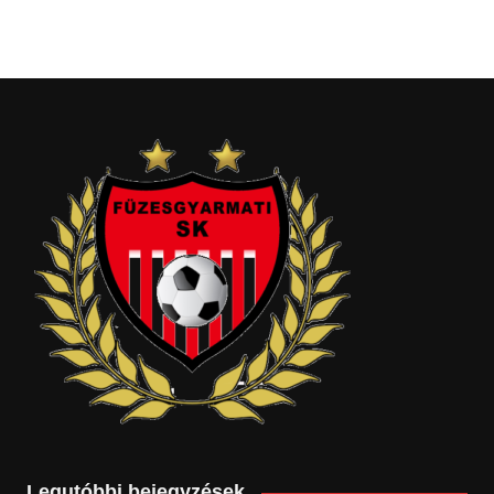
Legutóbbi bejegyzések