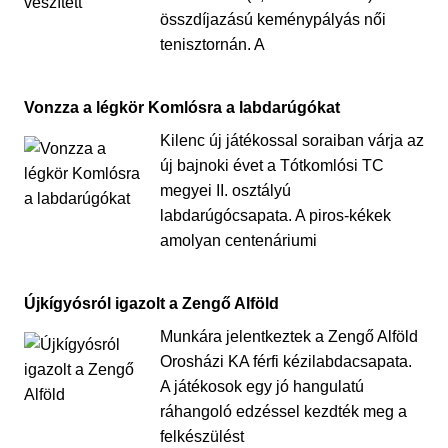
összdíjazású keménypályás női
tenisztornán. A
Vonzza a légkör Komlósra a labdarúgókat
Kilenc új játékossal soraiban várja az
új bajnoki évet a Tótkomlósi TC
megyei II. osztályú
labdarúgócsapata. A piros-kékek
amolyan centenáriumi
Újkígyósról igazolt a Zengő Alföld
Munkára jelentkeztek a Zengő Alföld
Orosházi KA férfi kézilabdacsapata.
A játékosok egy jó hangulatú
ráhangoló edzéssel kezdték meg a
felkészülést