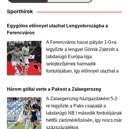
Sporthírek
Egygólos előnnyel utazhat Lengyelországba a
Ferencváros
A Ferencváros hazai pályán 1-0-ra
legyőzte a lengyel Górnik Zabrzét a
labdarúgó Európa-liga
selejtezőjének harmadik
fordulójában, így előnnyel utazhat a
Három góllal verte a Paksot a Zalaegerszeg
A Zalaegerszeg házigazdaként 5-2-
re legyőzte a Paks csapatát a
labdarúgó NB I második fordulójának
hétfői zárómérkőzésén, így nincs már
százszázalékos