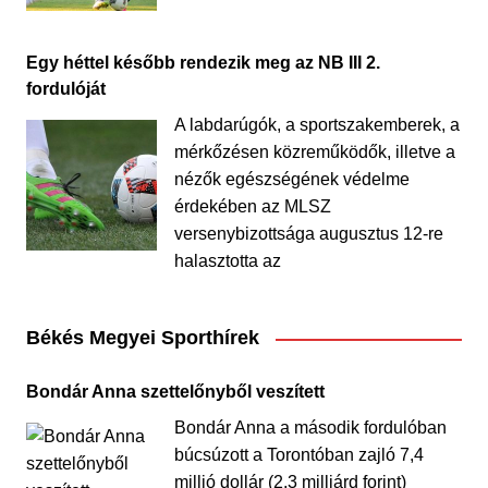
Egy héttel később rendezik meg az NB III 2.
fordulóját
A labdarúgók, a sportszakemberek, a
mérkőzésen közreműködők, illetve a
nézők egészségének védelme
érdekében az MLSZ
versenybizottsága augusztus 12-re
halasztotta az
Békés Megyei Sporthírek
Bondár Anna szettelőnyből veszített
Bondár Anna a második fordulóban
búcsúzott a Torontóban zajló 7,4
millió dollár (2,3 milliárd forint)