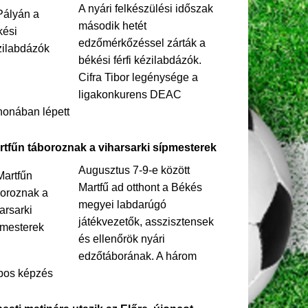
A nyári felkészülési időszak
második hetét
edzőmérkőzéssel zárták a
békési férfi kézilabdázók.
Cifra Tibor legénysége a
ligakonkurens DEAC
honában lépett
rtfűn táboroznak a viharsarki sípmesterek
Augusztus 7-9-e között
Martfű ad otthont a Békés
megyei labdarúgó
játékvezetők, asszisztensek
és ellenőrök nyári
edzőtáborának. A három
pos képzés