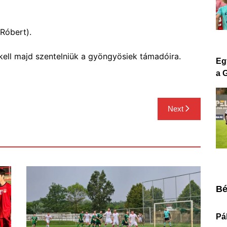
Róbert).
ell majd szentelniük a gyöngyösiek támadóira.
Eg
a 
Next
Bé
Pá