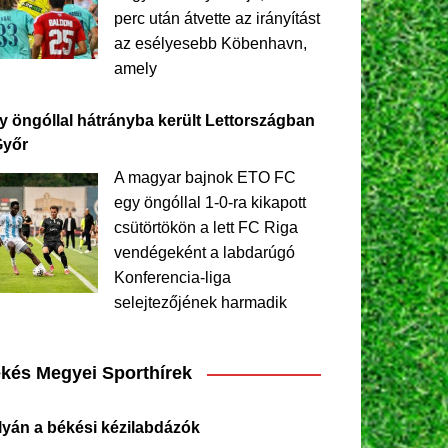
perc után átvette az irányítást
az esélyesebb Köbenhavn,
amely
y öngóllal hátrányba került Lettországban
Győr
A magyar bajnok ETO FC
egy öngóllal 1-0-ra kikapott
csütörtökön a lett FC Riga
vendégeként a labdarúgó
Konferencia-liga
selejtezőjének harmadik
kés Megyei Sporthírek
lyán a békési kézilabdázók