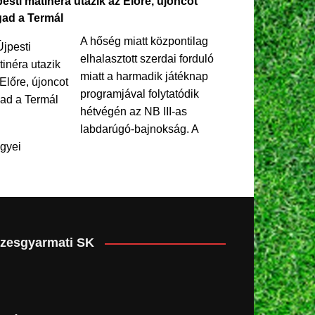
esti matinéra utazik az Előre, újoncot
gad a Termál
A hőség miatt központilag
elhalasztott szerdai forduló
miatt a harmadik játéknap
programjával folytatódik
hétvégén az NB III-as
labdarúgó-bajnokság. A
gyei
zesgyarmati SK