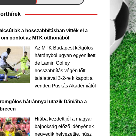
orthírek
elcsútiak a hosszabbításban vitték el a
rom pontot az MTK otthonából
Az MTK Budapest kétgólos
hátrányból ugyan egyenlített,
de Lamin Colley
hosszabbítás végén lőtt
találatával 3-2-re kikapott a
vendég Puskás Akadémiától
romgólos hátránnyal utazik Dániába a
brecen
Hiába kezdett jól a magyar
bajnokság előző idényének
negyedik helyezettje, húsz