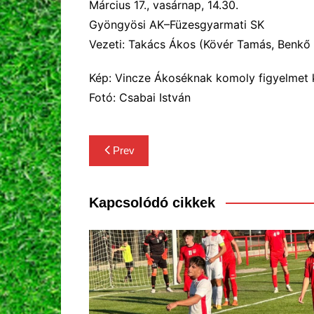
M
árcius 17., vasárnap, 1
4
.
3
0.
Gyöngyösi AK
–Füzesgyarmati SK
Vezeti: Takács Ákos (Kövér Tamás, Benkő 
Kép: Vincze Ákoséknak komoly figyelmet k
Fotó: Csabai István
Bejegyzés
Prev
navigáció
Kapcsolódó cikkek