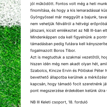
jól működött. Fontos volt még a heti mu
finomítása, és hogy a kis lemaradással k
Gyöngyössel már meggyűlt a bajunk, taval
nem vehetjük félvállról a hétvégi erőpróbá
játszani, kicsit emlékeztet az NB III-ban elt
Mindenképpen oda kell figyelnünk a pontrú
támadásban pedig futásra kell kényszerít
fogalmazott Boros Tibor
.
Azt is megtudtuk a szakmai vezetőtől, hogy
hiszen idén még nem akadt olyan hét, amik
Szabolcs, Kincze Ervin és Pölöskei
Péter 
bevethető állapotba kerülnek a mérkőzés
kapcsán, hogy tá
madó focit szeretnénk já
pont megszerzés
e
érdekében
kelünk útra
NB III Keleti csoport, 1
8
. forduló