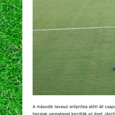
A második tavaszi erőpróba előtt áll csa
hazaiak vereséggel kezdték az évet Jászbe