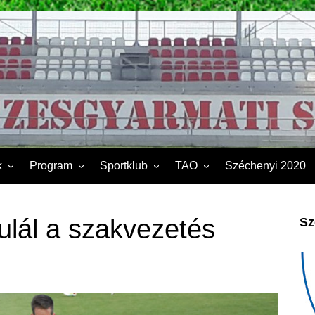
k
Program
Sportklub
TAO
Széchenyi 2020
FSK II.
Sporttelep
2019
Kapcsolat
2020
ulál a szakvezetés
Sz
Éves beszámoló
2021
Dokumentumok
2022
2023
2024