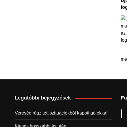
Újp
fo
me
Legutóbbi bejegyzések
Fü
Vereség rögzített szituációkból kapott gólokkal
Kiesés hosszabbítás után