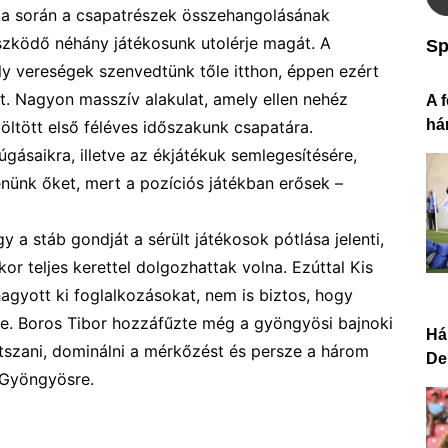
nka során a csapatrészek összehangolásának
üszködő néhány játékosunk utolérje magát. A
Sp
y vereségek szenvedtünk tőle itthon,
éppen ezért
t
. Nagyon masszív
alakulat
, amely ellen nehéz
A f
há
öltött első félév
es időszakunk
csapatára.
gásaikra, illetve az ékjátékuk semlegesítésére,
en
ünk
őket, mert a pozíciós játékban erősek
–
 a stáb gondját a sérült játékosok pótlása jelenti,
or teljes kerettel dolgozhattak volna. Ezúttal
Kis
hagyott ki foglalkozásokat,
nem is biztos, hogy
re.
Boros Tibor hozzáfűzte még a gyöngyösi bajnoki
Há
tszani, dominálni a mérkőzést és persze a három
De
 Gyöngyösre.