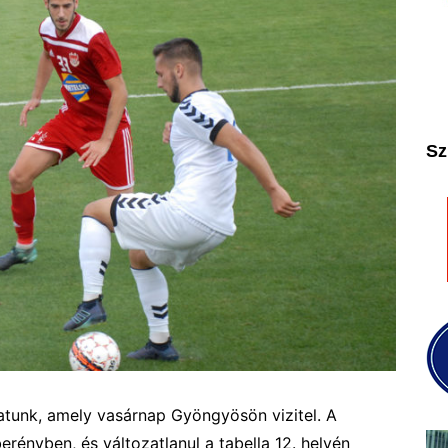
2025
2026
Sz
patunk, amely vasárnap Gyöngyösön vizitel. A
rényben, és változatlanul a tabella 12. helyén