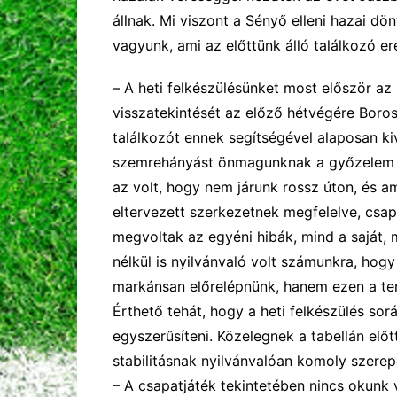
állnak. Mi viszont a Sényő elleni hazai dö
vagyunk, ami az előttünk álló találkozó e
–
A heti felkészülésünket most először az 
visszatekintését a
z
e
lőző hét
végér
e Boros
találkozót ennek segítségével alaposan ki
szemrehányást önmagunknak a győzelem e
az volt, hogy nem járunk rossz úton, és a
eltervezett szerkezetnek megfelelve, csap
m
egvoltak az egyéni hibák, mind a saját, 
nélkül is nyilvánvaló volt számunkra, hog
markánsan előrelépnünk, hanem
ezen a te
Érthető tehát, hogy a heti felkészülés sorá
egyszerűsíteni. Közelegnek a
tabellán elő
stabilitásnak
nyilvánvalóan
komoly szerep
– A csapatjáték tekintetében nincs okunk v