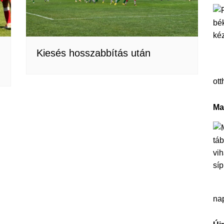
Kiesés hosszabbítás után
ott
Ma
na