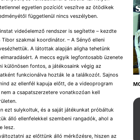
ntetlennel egyetlen pozíciót veszítve az ötödikek
redményétől függetlenül nincs veszélyben.
instat videóelemző rendszer is segítette – kezdte
 Tibor szakmai koordinátor. – A Sényő elleni
vesézhettük. A látottak alapján aligha tehetünk
lmaradásért. A meccs egyik legfontosabb üzenete
mi különösen fontos, a játékosaink végig az
atként funkcionálva hozták le a találkozót.
Sajnos
mind az ellenfél kapuja előtt, de a videoprogram
MO
y nem a csapatszerzetere vonatkozóan kell
rületen.
n ezt sulykoltuk, és a saját játékunkat próbáltuk
ttük álló ellenfelekkel szembeni
rangadók, ahol a
e le
sz.
áltoztatni az előttünk álló mérkőzésre, hiszen az