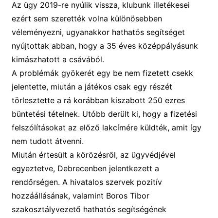
Az ügy 2019-re nyúlik vissza, klubunk illetékesei
ezért sem szerették volna különösebben
véleményezni, ugyanakkor hathatós segítséget
nyújtottak abban, hogy a 35 éves középpályásunk
kimászhatott a csávából.
A problémák gyökerét egy be nem fizetett csekk
jelentette, miután a játékos csak egy részét
törlesztette a rá korábban kiszabott 250 ezres
büntetési tételnek. Utóbb derült ki, hogy a fizetési
felszólításokat az előző lakcímére küldték, amit így
nem tudott átvenni.
Miután értesült a körözésről, az ügyvédjével
egyeztetve, Debrecenben jelentkezett a
rendőrségen. A hivatalos szervek pozitív
hozzáállásának, valamint Boros Tibor
szakosztályvezető hathatós segítségének