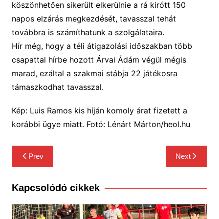
köszönhetően sikerült elkerülnie a rá kirótt 150
napos elzárás megkezdését, tavasszal tehát
továbbra is számíthatunk a szolgálataira.
Hír még, hogy a téli átigazolási időszakban több
csapattal hírbe hozott Árvai Ádám végül mégis
marad, ezáltal a szakmai stábja 22 játékosra
támaszkodhat tavasszal.
Kép: Luis Ramos kis híján komoly árat fizetett a
korábbi ügye miatt. Fotó: Lénárt Márton/heol.hu
Bejegyzés
Prev
Next
navigáció
Kapcsolódó cikkek