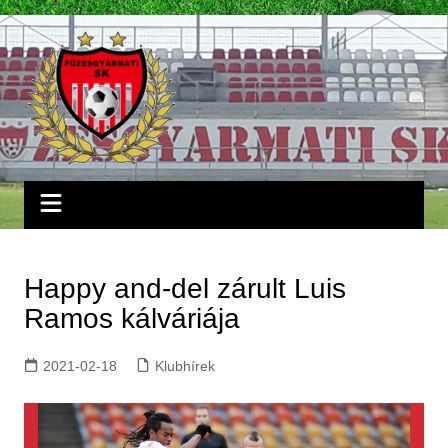
Skip
to
content
Happy and-del zárult Luis
Ramos kálváriája
2021-02-18
Klubhírek