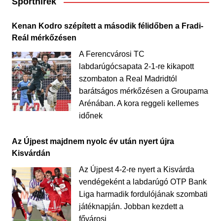
Sporthírek
Kenan Kodro szépített a második félidőben a Fradi-
Reál mérkőzésen
A Ferencvárosi TC
labdarúgócsapata 2-1-re kikapott
szombaton a Real Madridtól
barátságos mérkőzésen a Groupama
Arénában. A kora reggeli kellemes
időnek
Az Újpest majdnem nyolc év után nyert újra
Kisvárdán
Az Újpest 4-2-re nyert a Kisvárda
vendégeként a labdarúgó OTP Bank
Liga harmadik fordulójának szombati
játéknapján. Jobban kezdett a
fővárosi