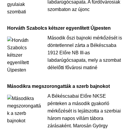
labdarúgócsapata. A fürdővárosiak
szombaton az újonc
Horváth Szabolcs kétszer egyenlített Újpesten
Második őszi bajnoki mérkőzését is
döntetlennel zárta a Békéscsaba
1912 Előre NB III-as
labdarúgócsapata, mely a szombat
délelőtti fővárosi matiné
Másodikra megszorongatták a szerb bajnokot
A Békéscsabai Előre NKSE
pénteken a második gyakorló
mérkőzését is lejátszotta a szerbiai
három napos villám tábora
zárásaként. Marosán György