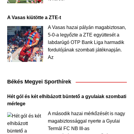
A Vasas kiütötte a ZTE-t
A Vasas hazai pályán magabiztosan,
5-0-a legyőzte a ZTE együttesét a
labdarúgó OTP Bank Liga harmadik
fordulójának szombati játéknapján.
Az
Békés Megyei Sporthírek
Hét gól és két elhibázott büntető a gyulaiak szombati
mérlege
A második hazai mérkőzését is nagy
magabiztossággal nyerte a Gyulai
Termál FC NB III-as