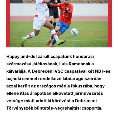
Happy and-del zárult csapatunk hondurasi
származású játékosának, Luis Ramosnak a
kálváriája. A Debreceni VSC csapatával két NB I-es
bajnoki címmel rendelkező labdarúgó szerdán
azzal került az országos média fókuszába, hogy
ellene ittas állapotban elkövetett járművezetés
vétsége miatt adott ki körözést a Debreceni
Törvényszék büntetés-végrehajtási csoportja.