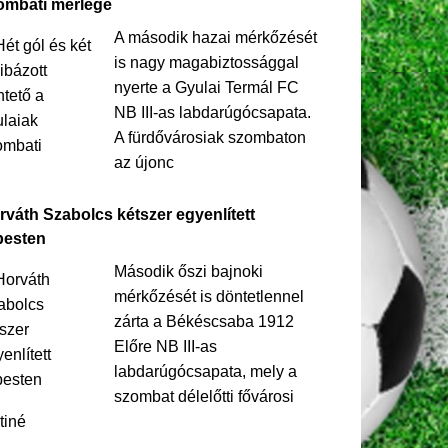
ombati mérlege
A második hazai mérkőzését
is nagy magabiztossággal
nyerte a Gyulai Termál FC
NB III-as labdarúgócsapata.
A fürdővárosiak szombaton
az újonc
rváth Szabolcs kétszer egyenlített
pesten
Második őszi bajnoki
mérkőzését is döntetlennel
zárta a Békéscsaba 1912
Előre NB III-as
labdarúgócsapata, mely a
szombat délelőtti fővárosi
tiné