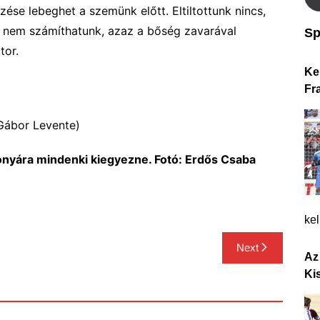
zése lebeghet a szemünk előtt.
Eltiltottunk nincs,
a nem számíthatunk, azaz a bőség zavarával
Sp
tor
.
Ke
Fr
 Gábor Levente)
onyára mindenki kiegyezne. Fotó: Erdős Csaba
ke
Next
Az
Ki