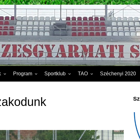
k
Program
Sportklub
TAO
Széchenyi 2020
FSK II.
Sporttelep
2019
Kapcsolat
2020
izakodunk
Sz
Éves beszámoló
2021
Dokumentumok
2022
2023
2024