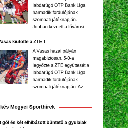
labdarúgó OTP Bank Liga
harmadik fordulójának
szombati játéknapján.
Jobban kezdett a fővárosi
Vasas kiütötte a ZTE-t
A Vasas hazai pályán
magabiztosan, 5-0-a
legyőzte a ZTE együttesét a
labdarúgó OTP Bank Liga
harmadik fordulójának
szombati játéknapján. Az
kés Megyei Sporthírek
 gól és két elhibázott büntető a gyulaiak