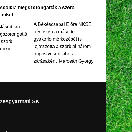
sodikra megszorongatták a szerb
jnokot
A Békéscsabai Előre NKSE
pénteken a második
gyakorló mérkőzését is
lejátszotta a szerbiai három
napos villám tábora
zárásaként. Marosán György
zesgyarmati SK