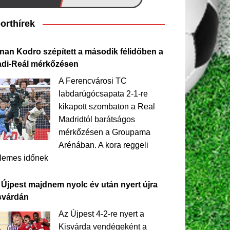
orthírek
nan Kodro szépített a második félidőben a
adi-Reál mérkőzésen
A Ferencvárosi TC
labdarúgócsapata 2-1-re
kikapott szombaton a Real
Madridtól barátságos
mérkőzésen a Groupama
Arénában. A kora reggeli
llemes időnek
 Újpest majdnem nyolc év után nyert újra
svárdán
Az Újpest 4-2-re nyert a
Kisvárda vendégeként a