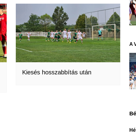
A 
Kiesés hosszabbítás után
Bé
Hét