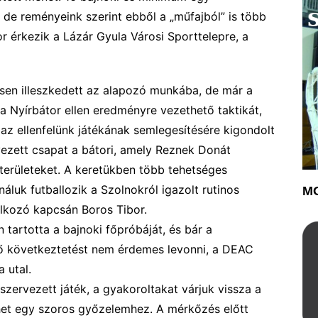
 de reményeink szerint ebből a „műfajból” is több
r érkezik a Lázár Gyula Városi Sporttelepre, a
esen illeszkedett az alapozó munká
ba
,
de már a
a Nyírbátor ellen eredményre vezethető taktikát
,
 az ellenfelünk játékának semlegesítésére kigondolt
ezett csapat a bátori, amely
Reznek Donát
területeket.
A
keretükben több tehetséges
áluk futballozik a Szolnokról igazolt rutinos
MO
lkozó kapcsán Boros Tibor.
en
tartotta a bajnoki főpróbáját, és bár a
 következtetést nem érdemes levonni, a DEAC
a utal.
szervezett játék,
a
gyako
ro
lta
k
at várjuk vissza a
ehet egy szoros győzelemhez. A mérkőzés előtt