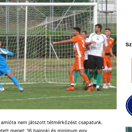
2025
2026
Sz
 amióta nem játszott tétmérkőzést csapatunk.
tett menet: 16 bajnoki és minimum egy