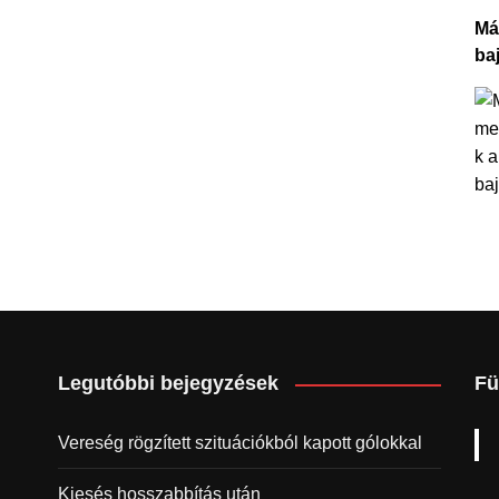
Má
ba
Legutóbbi bejegyzések
Fü
Vereség rögzített szituációkból kapott gólokkal
Kiesés hosszabbítás után