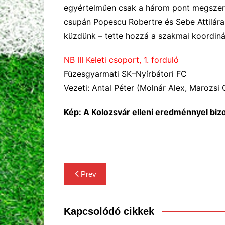
egyértelm
ű
en csak a három pont megszer
csupán Popescu Robertre és Sebe Attilár
küzdünk
–
tette hozzá a szakmai koordiná
NB III Keleti csoport, 1. forduló
Füzesgyarmati SK–Nyírbátori FC
Vezeti: Antal Péter (Molnár Alex, Marozsi
Kép: A Kolozsvár elleni eredménnyel biz
Bejegyzés
Prev
navigáció
Kapcsolódó cikkek