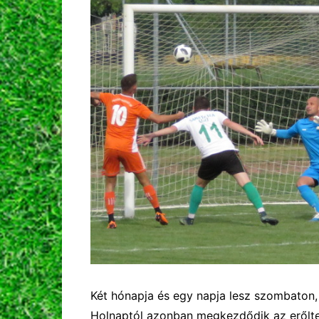
Két hónapja és egy napja lesz szombaton,
Holnaptól azonban megkezdődik az erőlte