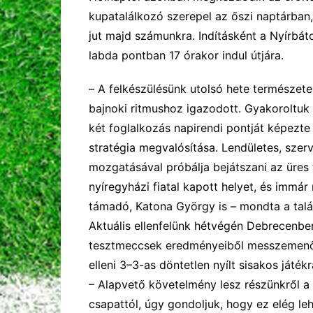
kupatalálkozó szerepel az őszi naptárban,
jut majd számunkra. Indításként a Nyírbáto
labda pontban 17 órakor indul útjára.
–
A felkészülésünk utolsó hete természet
bajnoki ritmushoz igaz
odott. Gyakoroltuk 
két foglalkozás napirendi pontját képezte
stratégia
megvalósítása. Lendületes,
szerv
mozgatásával
pr
ó
bálj
a
bejátszani az üres 
nyíregyházi fiatal kapott helyet,
és immár n
támadó,
Katona György is
–
mondta a talá
A
ktuális ellenfelünk
hétvégén Debrecenb
tesztmeccsek eredményeiből messzemenő
elleni
3–3-as döntetlen
nyílt
sisakos
játékr
–
Alapvető követelmény lesz részünkről a
csapattól, úgy g
o
ndolju
k
, hogy ez elég l