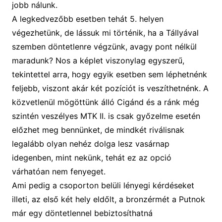
jobb nálunk.
A legkedvezőbb esetben tehát 5. helyen
végezhetünk, de lássuk mi történik, ha a Tállyával
szemben döntetlenre végzünk, avagy pont nélkül
maradunk? Nos a képlet viszonylag egyszerű,
tekintettel arra, hogy egyik esetben sem léphetnénk
feljebb, viszont akár két pozíciót is veszíthetnénk. A
közvetlenül mögöttünk álló Cigánd és a ránk még
szintén veszélyes MTK II. is csak győzelme esetén
előzhet meg bennünket, de mindkét riválisnak
legalább olyan nehéz dolga lesz vasárnap
idegenbe
n
, mint nekünk, tehá
t ez az opció
várhatóan
nem feny
eget.
Ami pedig a csoporton belüli lényegi kérdéseket
illeti, az első két hely eldőlt, a bronzérmét a Putnok
már egy döntetlennel bebiztosíthatná