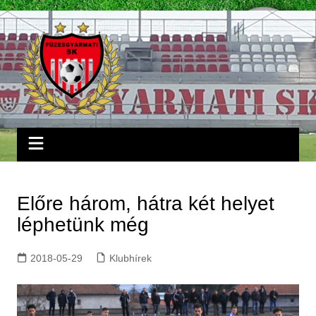
Skip
to
content
Előre három, hátra két helyet
léphetünk még
2018-05-29
Klubhírek