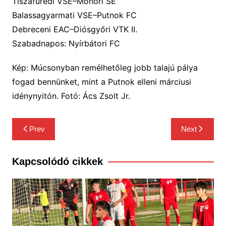
Tiszafüredi VSE–Monori SE
Balassagyarmati VSE–Putnok FC
Debreceni EAC–Diósgyőri VTK II.
Szabadnapos: Nyírbátori FC
Kép: Múcsonyban remélhetőleg jobb talajú pálya
fogad bennünket, mint a Putnok elleni márciusi
idénynyitón. Fotó: Ács Zsolt Jr.
Bejegyzés
Prev
Next
navigáció
Kapcsolódó cikkek