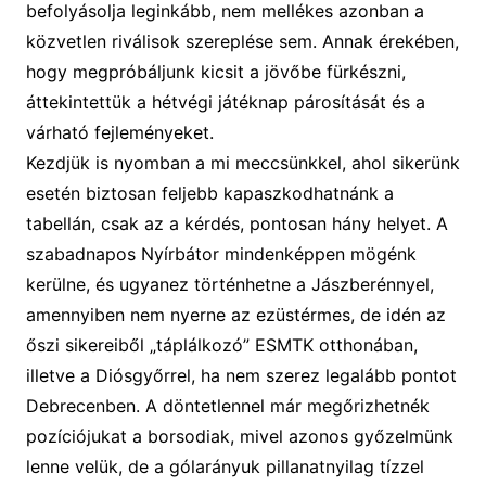
befolyásolja leginkább, nem mellékes azonban a
közvetlen riválisok szereplése sem. Annak érekében,
hogy megpróbáljunk kicsit a jövőbe fürkészni,
áttekintettük a hétvégi játéknap párosítását és a
várható fejleményeket.
Kezdjük is nyomban a mi meccsünkkel, ahol sikerünk
esetén biztosan feljebb kapaszkodhatnánk a
tabellán, csak az a kérdés, pontosan hány helyet. A
szabadnapos Nyírbátor mindenképpen mögénk
kerülne, és ugyanez történhetne a Jászberénnyel,
amennyiben nem nyerne az ezüstérmes, de idén az
őszi sikereiből „táplálkozó” ESMTK otthonában,
illetve a Diósgyőrrel, ha nem szerez legalább pontot
Debrecenben. A döntetlennel már megőrizhetnék
pozíciójukat a borsodiak, mivel azonos győzelmünk
lenne velük, de a gólarányuk pillanatnyilag tízzel