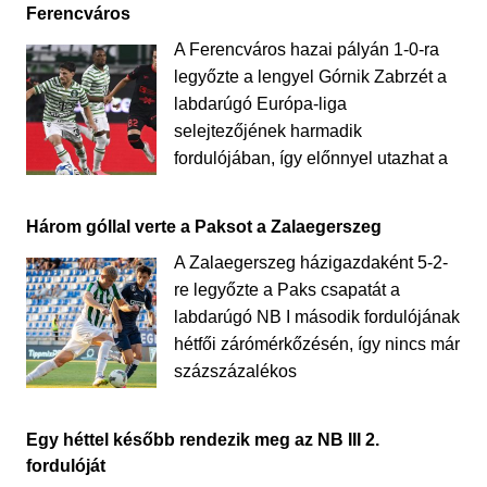
Ferencváros
A Ferencváros hazai pályán 1-0-ra
legyőzte a lengyel Górnik Zabrzét a
labdarúgó Európa-liga
selejtezőjének harmadik
fordulójában, így előnnyel utazhat a
Három góllal verte a Paksot a Zalaegerszeg
A Zalaegerszeg házigazdaként 5-2-
re legyőzte a Paks csapatát a
labdarúgó NB I második fordulójának
hétfői zárómérkőzésén, így nincs már
százszázalékos
Egy héttel később rendezik meg az NB III 2.
fordulóját