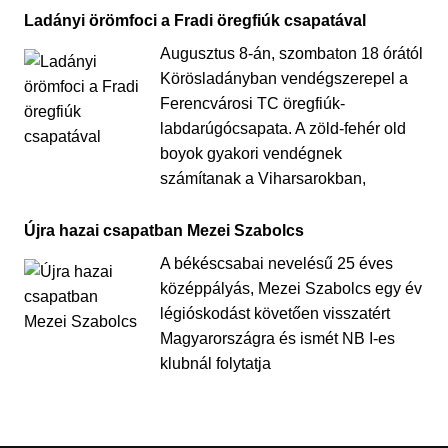
Ladányi örömfoci a Fradi öregfiúk csapatával
Augusztus 8-án, szombaton 18 órától
Körösladányban vendégszerepel a
Ferencvárosi TC öregfiúk-
labdarúgócsapata. A zöld-fehér old
boyok gyakori vendégnek
számítanak a Viharsarokban,
Újra hazai csapatban Mezei Szabolcs
A békéscsabai nevelésű 25 éves
középpályás, Mezei Szabolcs egy év
légióskodást követően visszatért
Magyarországra és ismét NB I-es
klubnál folytatja