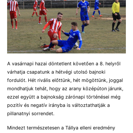
A vasárnapi hazai döntetlent követően a 8. helyről
várhatja csapatunk a hétvégi utolsó bajnoki
fordulót. Hét rivális előttünk, hét mögöttünk, joggal
mondhatjuk tehát, hogy az arany középúton járunk,
ezzel együtt a bajnokság zárónapi t
örténései
még
pozitív és negatív irányba is változtathatják a
pillanatnyi sorrendet.
Mindezt természetesen a Tállya elleni eredmény