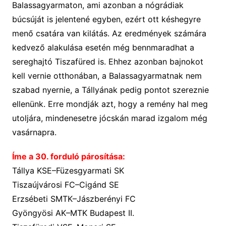
Balassagyarmaton, ami azonban a nógrádiak
búcsúját is jelentené egyben, ezért ott késhegyre
menő csatára van kilátás. Az eredmények számára
kedvező alakulása esetén még bennmaradhat a
sereghajtó Tiszafüred is. Ehhez azonban bajnokot
kell vernie otthonában, a Balassagyarmatnak nem
szabad nyernie, a Tállyának pedig pontot szereznie
ellenünk. Erre mondják azt, hogy a remény hal meg
utoljára, mindenesetre jócskán marad izgalom még
vasárnapra.
Íme a
3
0. forduló
párosítá
sa
:
Tállya KSE–Füzesgyarmati SK
Tiszaújvárosi FC–Cigánd SE
Erzsébeti SMTK–Jászberényi FC
Gyöngyösi AK–MTK Budapest II.