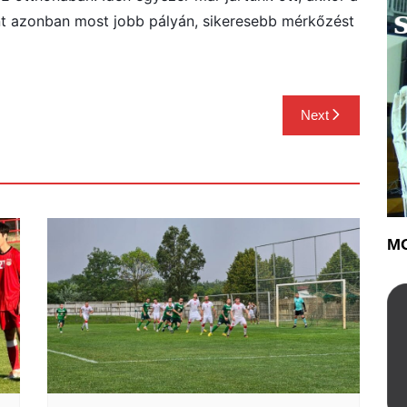
int azonban most jobb pályán, sikeresebb mérkőzést
Next
MO