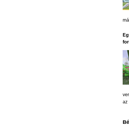
má
Eg
for
ver
az
Bé