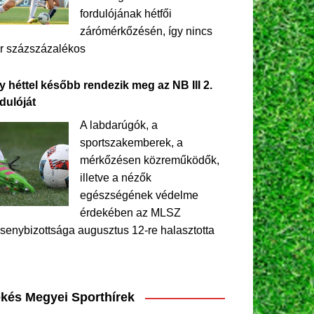
fordulójának hétfői
zárómérkőzésén, így nincs
r százszázalékos
y héttel később rendezik meg az NB III 2.
dulóját
A labdarúgók, a
sportszakemberek, a
mérkőzésen közreműködők,
illetve a nézők
egészségének védelme
érdekében az MLSZ
senybizottsága augusztus 12-re halasztotta
kés Megyei Sporthírek