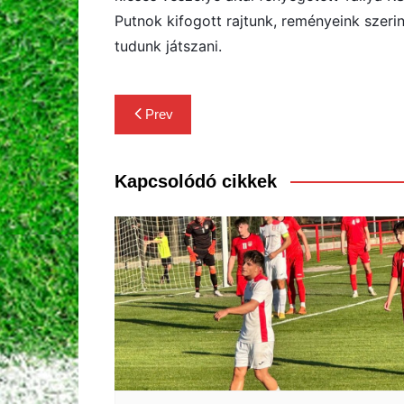
Putnok kifogott rajtunk, reményeink szer
tudunk játszani.
Bejegyzés
Prev
navigáció
Kapcsolódó cikkek