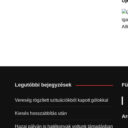
Új
Legutóbbi bejegyzések
Fü
Vereség rögzített szituációkból kapott gólokkal
Kiesés hosszabbítás után
Ar
Hazai pályán is hatékonyak voltunk támadásban