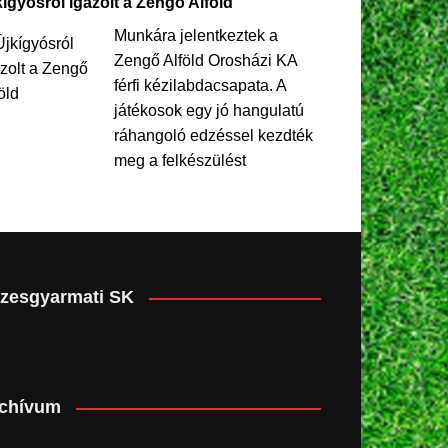
kígyósról igazolt a Zengő Alföld
Munkára jelentkeztek a
Zengő Alföld Orosházi KA
férfi kézilabdacsapata. A
játékosok egy jó hangulatú
ráhangoló edzéssel kezdték
meg a felkészülést
zesgyarmati SK
chívum