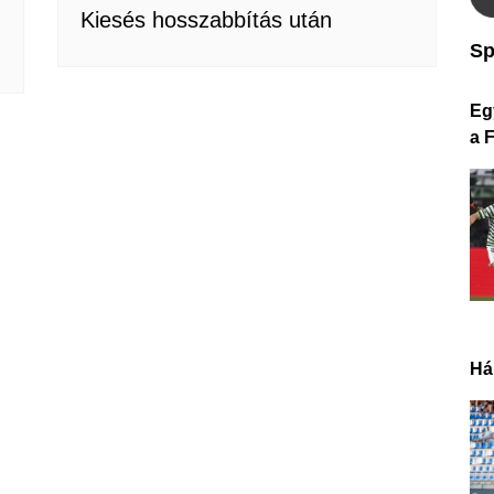
Kiesés hosszabbítás után
Sp
Eg
a 
Há