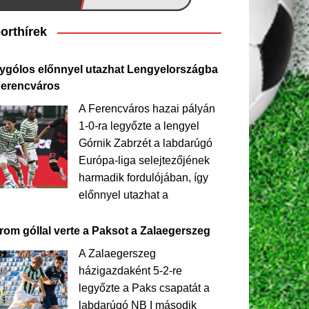
orthírek
ygólos előnnyel utazhat Lengyelországba
Ferencváros
A Ferencváros hazai pályán
1-0-ra legyőzte a lengyel
Górnik Zabrzét a labdarúgó
Európa-liga selejtezőjének
harmadik fordulójában, így
előnnyel utazhat a
rom góllal verte a Paksot a Zalaegerszeg
A Zalaegerszeg
házigazdaként 5-2-re
legyőzte a Paks csapatát a
labdarúgó NB I második