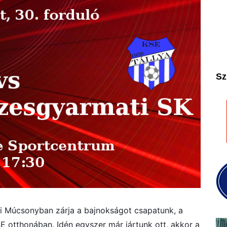
2025
2026
Sz
 Múcsonyban zárja a bajnokságot csapatunk, a
SE otthonában. Idén egyszer már jártunk ott, akkor a