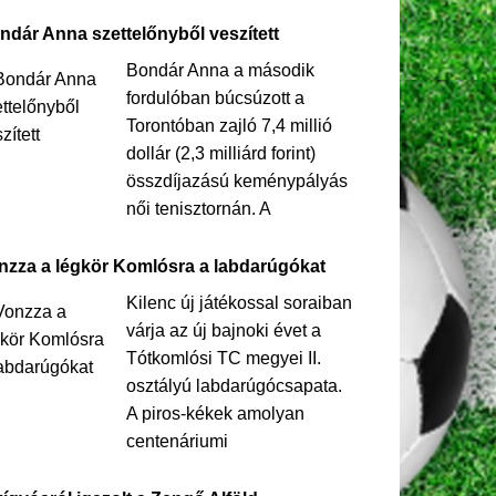
ndár Anna szettelőnyből veszített
Bondár Anna a második
fordulóban búcsúzott a
Torontóban zajló 7,4 millió
dollár (2,3 milliárd forint)
összdíjazású keménypályás
női tenisztornán. A
nzza a légkör Komlósra a labdarúgókat
Kilenc új játékossal soraiban
várja az új bajnoki évet a
Tótkomlósi TC megyei II.
osztályú labdarúgócsapata.
A piros-kékek amolyan
centenáriumi