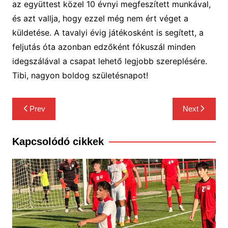
az együttest közel 10 évnyi megfeszített munkával,
és azt vallja, hogy ezzel még nem ért véget a
küldetése. A tavalyi évig játékosként is segített, a
feljutás óta azonban edzőként fókuszál minden
idegszálával a csapat lehető legjobb szereplésére.
Tibi, nagyon boldog születésnapot!
Bejegyzés
Prev
Next
navigáció
Kapcsolódó cikkek