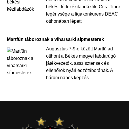
békési férfi kézilabdázók. Cifra Tibor
legénysége a ligakonkurens DEAC
otthonában lépett
Martfűn táboroznak a viharsarki sípmesterek
Augusztus 7-9-e között Martfű ad
otthont a Békés megyei labdarúgó
játékvezetők, asszisztensek és
ellenőrök nyári edzőtáborának. A
három napos képzés