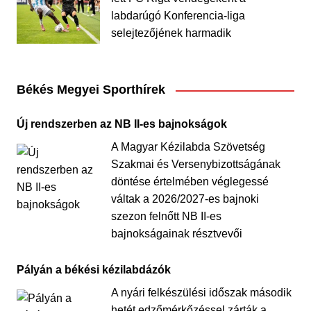
labdarúgó Konferencia-liga
selejtezőjének harmadik
Békés Megyei Sporthírek
Új rendszerben az NB II-es bajnokságok
A Magyar Kézilabda Szövetség
Szakmai és Versenybizottságának
döntése értelmében véglegessé
váltak a 2026/2027-es bajnoki
szezon felnőtt NB II-es
bajnokságainak résztvevői
Pályán a békési kézilabdázók
A nyári felkészülési időszak második
hetét edzőmérkőzéssel zárták a