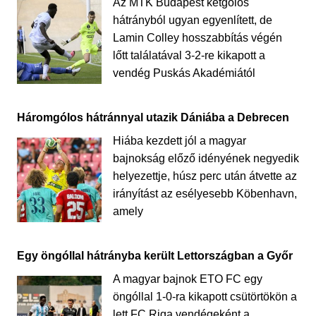
Az MTK Budapest kétgólos
hátrányból ugyan egyenlített, de
Lamin Colley hosszabbítás végén
lőtt találatával 3-2-re kikapott a
vendég Puskás Akadémiától
Háromgólos hátránnyal utazik Dániába a Debrecen
Hiába kezdett jól a magyar
bajnokság előző idényének negyedik
helyezettje, húsz perc után átvette az
irányítást az esélyesebb Köbenhavn,
amely
Egy öngóllal hátrányba került Lettországban a Győr
A magyar bajnok ETO FC egy
öngóllal 1-0-ra kikapott csütörtökön a
lett FC Riga vendégeként a