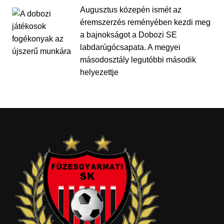
Augusztus közepén ismét az
éremszerzés reményében kezdi meg
a bajnokságot a Dobozi SE
labdarúgócsapata. A megyei
másodosztály legutóbbi második
helyezettje