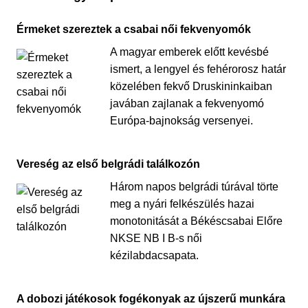
Érmeket szereztek a csabai női fekvenyomók
A magyar emberek előtt kevésbé
ismert, a lengyel és fehérorosz határ
közelében fekvő Druskininkaiban
javában zajlanak a fekvenyomó
Európa-bajnokság versenyei.
Vereség az első belgrádi találkozón
Három napos belgrádi túrával törte
meg a nyári felkészülés hazai
monotonitását a Békéscsabai Előre
NKSE NB I B-s női
kézilabdacsapata.
A dobozi játékosok fogékonyak az újszerű munkára