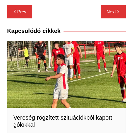
Bejegyzés
Prev
Next
navigáció
Kapcsolódó cikkek
Vereség rögzített szituációkból kapott
gólokkal