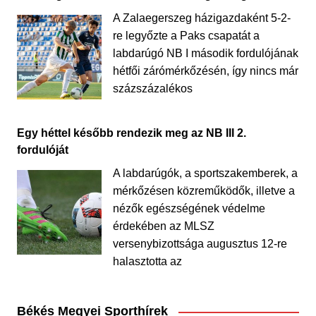
A Zalaegerszeg házigazdaként 5-2-
re legyőzte a Paks csapatát a
labdarúgó NB I második fordulójának
hétfői zárómérkőzésén, így nincs már
százszázalékos
Egy héttel később rendezik meg az NB III 2.
fordulóját
A labdarúgók, a sportszakemberek, a
mérkőzésen közreműködők, illetve a
nézők egészségének védelme
érdekében az MLSZ
versenybizottsága augusztus 12-re
halasztotta az
Békés Megyei Sporthírek