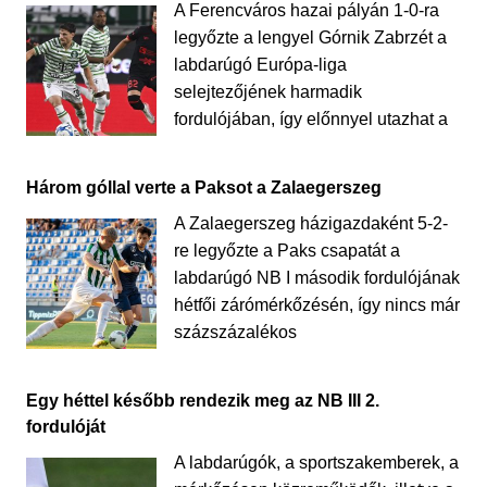
A Ferencváros hazai pályán 1-0-ra
legyőzte a lengyel Górnik Zabrzét a
labdarúgó Európa-liga
selejtezőjének harmadik
fordulójában, így előnnyel utazhat a
Három góllal verte a Paksot a Zalaegerszeg
A Zalaegerszeg házigazdaként 5-2-
re legyőzte a Paks csapatát a
labdarúgó NB I második fordulójának
hétfői zárómérkőzésén, így nincs már
százszázalékos
Egy héttel később rendezik meg az NB III 2.
fordulóját
A labdarúgók, a sportszakemberek, a