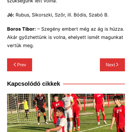
szükségünk lett volna.
Jó:
Rubus, Sikorszki, Szőr, ill. Bódis, Szabó B.
Boros Tibor:
– Szegény embert még az ág is húzza.
Akár győzhettünk is volna, ehelyett ismét magunkat
vertük meg.
Bejegyzés
Prev
Next
navigáció
Kapcsolódó cikkek