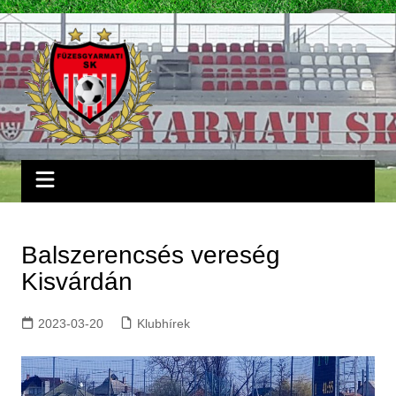
Skip
to
content
Balszerencsés vereség
Kisvárdán
2023-03-20
Klubhírek