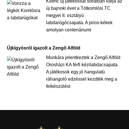
Kilenc új játékossal soraiban várja az
új bajnoki évet a Tótkomlósi TC
megyei II. osztályú
labdarúgócsapata. A piros-kékek
amolyan centenáriumi
Újkígyósról igazolt a Zengő Alföld
Munkára jelentkeztek a Zengő Alföld
Orosházi KA férfi kézilabdacsapata.
A játékosok egy jó hangulatú
ráhangoló edzéssel kezdték meg a
felkészülést