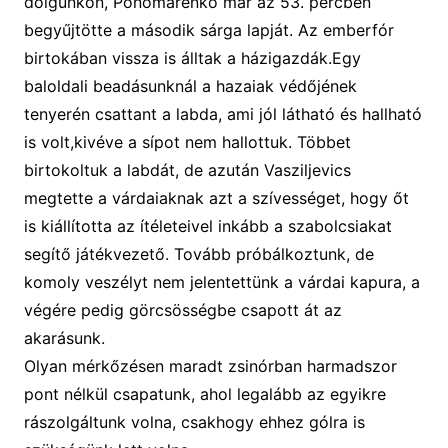
dolgunkon, Ponomarenko már az 53. percben
begyűjtötte a második sárga lapját. Az emberfór
birtokában vissza is álltak a házigazdák.Egy
baloldali beadásunknál a hazaiak védőjének
tenyerén csattant a labda, ami jól látható és hallható
is volt,kivéve a sípot nem hallottuk. Többet
birtokoltuk a labdát, de azután Vasziljevics
megtette a várdaiaknak azt a szívességet, hogy őt
is kiállította az ítéleteivel inkább a szabolcsiakat
segítő játékvezető. Tovább próbálkoztunk, de
komoly veszélyt nem jelentettünk a várdai kapura, a
végére pedig görcsösségbe csapott át az
akarásunk.
Olyan mérkőzésen maradt zsinórban harmadszor
pont nélkül csapatunk, ahol legalább az egyikre
rászolgáltunk volna, csakhogy ehhez gólra is