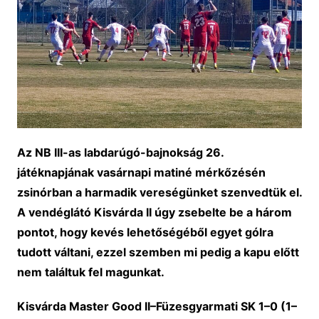
Az NB III-as labdarúgó-bajnokság 26.
játéknapjának vasárnapi matiné mérkőzésén
zsinórban a harmadik vereségünket szenvedtük el.
A vendéglátó Kisvárda II úgy zsebelte be a három
pontot, hogy kevés lehetőségéből egyet gólra
tudott váltani, ezzel szemben mi pedig a kapu előtt
nem találtuk fel magunkat.
Kisvárda Master Good II–Füzesgyarmati SK 1–0 (1–