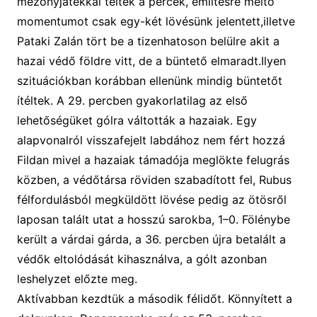
mezőnyjátékkal teltek a percek, említésre méltó
momentumot csak egy-két lövésünk jelentett,illetve
Pataki Zalán tört be a tizenhatoson belülre akit a
hazai védő földre vitt, de a büntető elmaradt.Ilyen
szituációkban korábban ellenünk mindig büntetőt
ítéltek. A 29. percben gyakorlatilag az első
lehetőségüket gólra váltották a hazaiak. Egy
alapvonalról visszafejelt labdához nem fért hozzá
Fildan mivel a hazaiak támadója meglökte felugrás
közben, a védőtársa röviden szabadított fel, Rubus
félfordulásból megküldött lövése pedig az ötösről
laposan talált utat a hosszú sarokba, 1–0. Fölénybe
került a várdai gárda, a 36. percben újra betalált a
védők eltolódását kihasználva, a gólt azonban
leshelyzet előzte meg.
Aktívabban kezdtük a második félidőt. Könnyített a