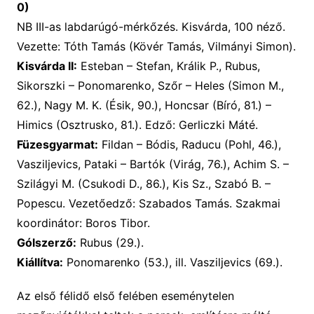
0)
NB III-as labdarúgó-mérkőzés. Kisvárda, 100 néző.
Vezette: Tóth Tamás (Kövér Tamás, Vilmányi Simon).
Kisvárda II:
Esteban – Stefan, Králik P., Rubus,
Sikorszki – Ponomarenko, Szőr – Heles (Simon M.,
62.), Nagy M. K. (Ésik, 90.), Honcsar (Bíró, 81.) –
Himics (Osztrusko, 81.). Edző: Gerliczki Máté.
Füzesgyarmat:
Fildan – Bódis, Raducu (Pohl, 46.),
Vasziljevics, Pataki – Bartók (Virág, 76.), Achim S. –
Szilágyi M. (Csukodi D., 86.), Kis Sz., Szabó B. –
Popescu. Vezetőedző: Szabados Tamás. Szakmai
koordinátor: Boros Tibor.
Gólszerző:
Rubus (29.).
Kiállítva:
Ponomarenko (53.), ill. Vasziljevics (69.).
Az első félidő első felében eseménytelen