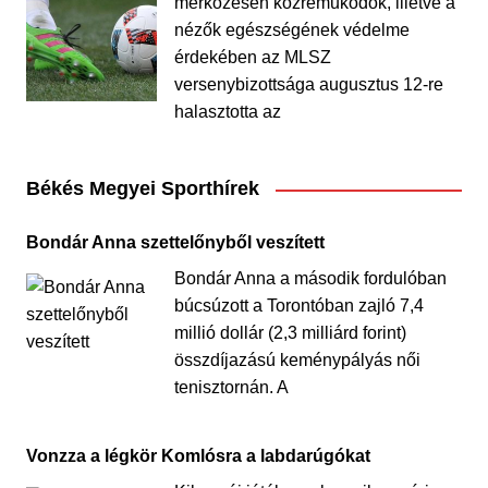
mérkőzésen közreműködők, illetve a
nézők egészségének védelme
érdekében az MLSZ
versenybizottsága augusztus 12-re
halasztotta az
Békés Megyei Sporthírek
Bondár Anna szettelőnyből veszített
Bondár Anna a második fordulóban
búcsúzott a Torontóban zajló 7,4
millió dollár (2,3 milliárd forint)
összdíjazású keménypályás női
tenisztornán. A
Vonzza a légkör Komlósra a labdarúgókat