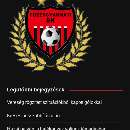
Legutóbbi bejegyzések
Vereség rögzített szituációkból kapott gólokkal
Kiesés hosszabbítás után
Hazai pályán is hatékonyak voltunk támadásban