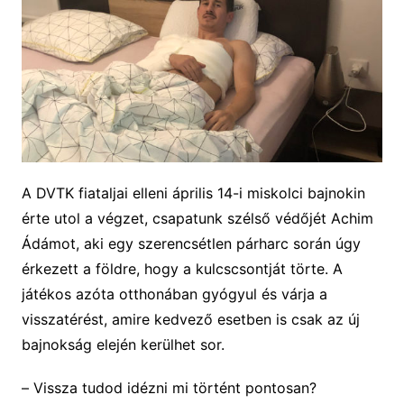
A DVTK fiataljai elleni á
prilis 14-
i miskolci bajnokin
érte utol a végzet, csapatunk szélső védőjét Achim
Ádámot, aki egy szerencsétlen párharc során úgy
érkezett a földre, hogy a kulcscsontját törte. A
játékos azóta otthonában gyógyul és várja a
visszatérést, amire kedvező esetben is csak az új
bajnokság elején kerülhet sor.
–
Vissza tudod idézni mi történt
pontosa
n?