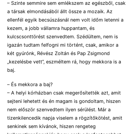
–
Szinte semmire sem emlékszem az egészből, csak
a társak elmondásából állt össze a mozaik. Az
ellenfél egyik becsúszásnál nem volt időm letenni a
kezem, a jobb vállamra huppantam, és
kulcscsonttörést szenvedte
m
. Szédültem, nem is
igazán tudtam felfogni mi történt, csak, amikor a
két gyúrónk, Révész Zoltán és Pap Zsigmond
„kezelésbe vett”, eszméltem rá, hogy mekkora is a
baj.
–
És mekkora a
baj?
–
A helyi kórházban csak megerősítették azt, amit
sejteni lehetett és én magam is gondoltam, hiszen
nem először szenvedtem ilyen sérülést. Már a
tizenkilencedik napja viselem a rögzítőkötést, amit
senkinek sem kívánok, hiszen rengeteg