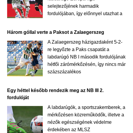
selejtezőjének harmadik
fordulójában, így előnnyel utazhat a
Három góllal verte a Paksot a Zalaegerszeg
A Zalaegerszeg házigazdaként 5-2-
re legyőzte a Paks csapatát a
labdarúgó NB I második fordulójának
hétfői zárómérkőzésén, így nincs már
százszázalékos
Egy héttel később rendezik meg az NB III 2.
fordulóját
A labdarúgók, a sportszakemberek, a
mérkőzésen közreműködők, illetve a
nézők egészségének védelme
érdekében az MLSZ