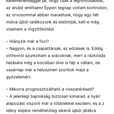
kellemetlenséggel jár, hogy csak a legfontosabbat,
az alvást említsem! Éppen t
egnap
voltam kontrollon,
az orvosommal abban maradtunk, hogy egy hét
múlva újból találkozunk és eldöntjük, kell-e még
viselnem a rögzítőkötést.
–
Hiányzik már a foci?
–
Nagyon, és a csapattársak, az edzések is. Eddig
o
tthonról szurkoltam a srácoknak,
mert a rázkódás
hatására még a
kocsiban
ülve
is fájt
a vállam
, de
vasárnap már a helyszínen szorítok majd a
győzelemért.
– Mikorra prognosztizálható a visszatérésed?
– A jelenlegi bajnokság biztosan kimarad, a nyári
alapozást viszont már a többiekkel kezdem, és a z
idény elejére remélhetőleg sikerül újból játékra