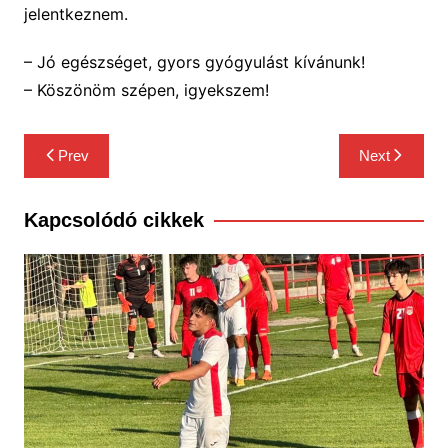
jelentkeznem.
– Jó egészséget, gyors gyógyulást kívánunk!
– Köszönöm szépen, igyekszem!
Bejegyzés
Prev
Next
navigáció
Kapcsolódó cikkek