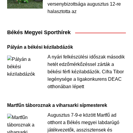
versenybizottsága augusztus 12-re
halasztotta az
Békés Megyei Sporthírek
Pályán a békési kézilabdázók
A nyári felkészülési időszak második
hetét edzőmérkőzéssel zárták a
békési férfi kézilabdázók. Cifra Tibor
legénysége a ligakonkurens DEAC
otthonában lépett
Martfűn táboroznak a viharsarki sípmesterek
Augusztus 7-9-e között Martfű ad
otthont a Békés megyei labdarúgó
játékvezetők, asszisztensek és