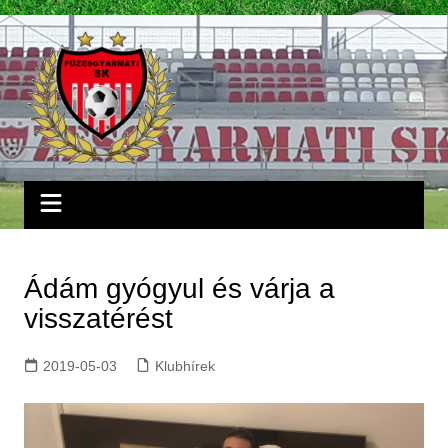
Skip
to
content
Ádám gyógyul és várja a
visszatérést
2019-05-03
Klubhírek