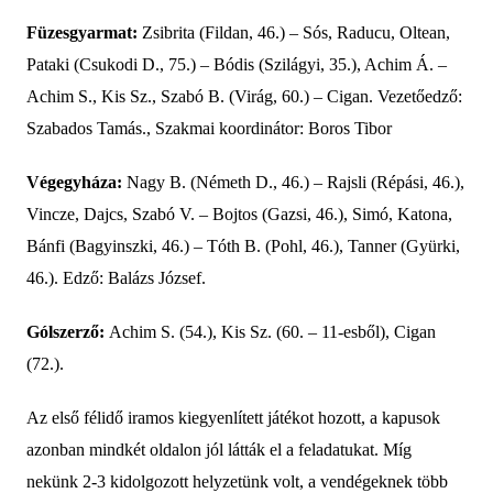
Füzesgyarmat:
Zsibrita (
Fildan,
46.)
– Sós, Raducu, Oltean,
Pataki
(Csukodi D., 75.)
– Bódis
(Szilágyi, 35.)
, Achim Á. –
Achim S.,
Kis Sz., Szabó B.
(Virág, 60.) –
Cigan. Vezetőedző:
Szabados Tamás., Szakmai koordinátor: Boros Tibor
Végegyháza
:
Nagy B.
(Németh D., 46.)
–
Rajsli
(Répási, 46.)
,
Vincze, Dajcs, Szabó V. – Bojtos
(Gazsi, 46.)
, Simó, Katona,
Bánfi
(Bagyinszki, 46.)
– Tóth B.
(Pohl, 46.)
, Tanner
(Gyürki,
46.)
. Edz
ő:
Balázs József.
Gólszerző:
Achim S. (54.), Kis Sz. (60. – 11-esből),
Cigan
(72.).
A
z első félidő iramos kiegyenlített játékot hozott, a
kapusok
azonban mindkét oldalon jól látták el a feladatukat. Míg
nekünk 2-3 kidolgozott helyzetünk volt, a vendégeknek több