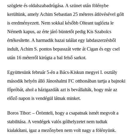
szöglete és oldalszabadrúgása.
A
szünet után
fölénybe
kerültünk,
amely
Achim Seb
astian
25 méteres átlövés
ével gólt
is eredményezett. Nem sokkal később Olteant
taglózta
le
Németh kapus, az érte járó büntetőt pedig
Kis Szab
olcs
értékesítette.
A harmadik hazai találat egy labdaszerzésből
indult,
Ach
im
S.
pontos
bepassz
át vette át Cigan és egy csel
után
16 m
éterr
ől kirúgta a bal felső
sarko
t.
Együttesünk február 5-én a Bács-Kiskun megyei
I
. osztály
második helyén álló Jánoshalmi FC otthonában tartja a bajnoki
főpróbát, ahol a házigazdák azt is bevállalták, hogy már az
előző napon is vendégül látnak minket.
B
oros Tib
o
r: – Örö
m
teli, hogy a csapatnak ismét megvolt a
stabilitása. A vendégek valós gólhelyzetet nem tudtak
kialakítani, igaz a mezőnyben nem volt nagy
a
fölényünk.