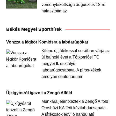
versenybizottsága augusztus 12-re
halasztotta az
Békés Megyei Sporthírek
Vonzza a légkör Komlósra a labdarúgókat
Kilenc új játékossal soraiban várja az
új bajnoki évet a Tótkomlósi TC
megyei II. osztályú
labdarúgócsapata. A piros-kékek
amolyan centenáriumi
Újkígyósról igazolt a Zengő Alföld
Munkára jelentkeztek a Zengő Alföld
Orosházi KA férfi kézilabdacsapata.
A játékosok egy jó hangulatú