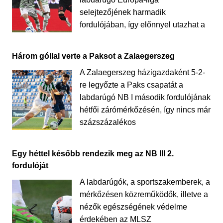
selejtezőjének harmadik
fordulójában, így előnnyel utazhat a
Három góllal verte a Paksot a Zalaegerszeg
A Zalaegerszeg házigazdaként 5-2-
re legyőzte a Paks csapatát a
labdarúgó NB I második fordulójának
hétfői zárómérkőzésén, így nincs már
százszázalékos
Egy héttel később rendezik meg az NB III 2.
fordulóját
A labdarúgók, a sportszakemberek, a
mérkőzésen közreműködők, illetve a
nézők egészségének védelme
érdekében az MLSZ