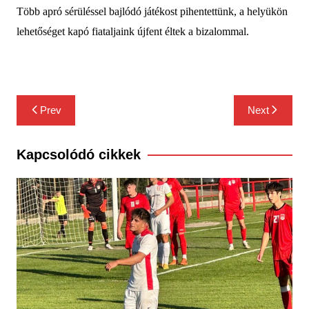
Több apró sérüléssel bajlódó játékost pihentettünk, a helyükön
lehetőséget kapó fiataljaink újfent éltek a bizalommal.
Bejegyzés
Prev
Next
navigáció
Kapcsolódó cikkek