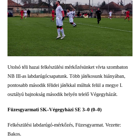
Utolsó téli hazai felkészülési mérkőzésünket vívta szombaton
NB III-as labdarúgócsapatunk. Több játékosunk hiányában,
pontosabb második félidei játékkal múltuk felül a megye I.
osztályú bajnokság második helyén telelő Végegyházát.
Füzesgyarmati SK–Végegyházi SE 3–0 (0–0)
Felkészülési labdarúgó-mérkőzés, Füzesgyarmat. Vezette:
Bakos.