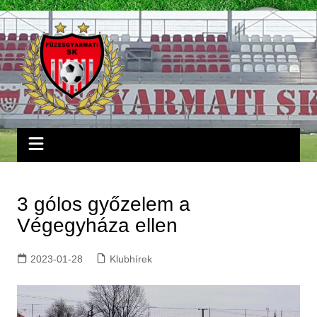
Skip
to
content
3 gólos győzelem a
Végegyháza ellen
2023-01-28
Klubhírek