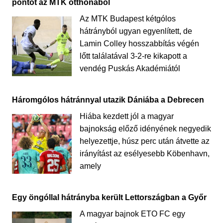
pontot az MTK otthonából
Az MTK Budapest kétgólos
hátrányból ugyan egyenlített, de
Lamin Colley hosszabbítás végén
lőtt találatával 3-2-re kikapott a
vendég Puskás Akadémiától
Háromgólos hátránnyal utazik Dániába a Debrecen
Hiába kezdett jól a magyar
bajnokság előző idényének negyedik
helyezettje, húsz perc után átvette az
irányítást az esélyesebb Köbenhavn,
amely
Egy öngóllal hátrányba került Lettországban a Győr
A magyar bajnok ETO FC egy