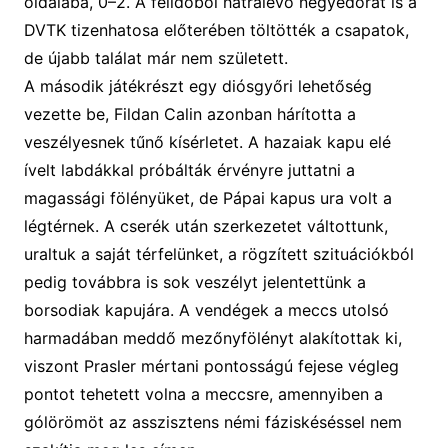
oldalába, 0–2. A félidőből hátralévő negyedórát is a
DVTK tizenhatosa előterében töltötték a csapatok,
de újabb találat már nem
született
.
A m
ásodik játékrész
t egy diósgyőri lehetőség
vezette be,
Fildan Calin azonban hárította a
veszélyesnek tűnő kísérletet. A
hazaiak kapu elé
ívelt labdákkal próbálták érvényre juttatni a
magassági fölényüket, de
Pápai kapus
ura volt a
légtérnek.
A cserék után szerkezetet váltottunk,
uraltuk a saját térfelünket, a rögzített szituációkból
pedig továbbra is sok veszélyt jelentettünk a
borsodiak kapujára. A vendégek a meccs utolsó
harmadában meddő mezőnyfölényt alakítottak ki,
viszont Prasler mértani pontosságú fejese végleg
pontot tehetett volna a meccsre, amennyiben a
gólörömöt az asszisztens némi fáziskéséssel nem