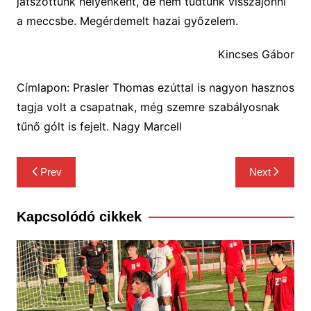
játszottunk helyenként, de nem tudtunk visszajönni
a meccsbe. Megérdemelt hazai győzelem.
Kincses Gábor
Címlapon: Prasler Thomas ezúttal is nagyon hasznos
tagja volt a csapatnak, még szemre szabályosnak
tűnő gólt is fejelt. Nagy Marcell
Bejegyzés
Prev
Next
navigáció
Kapcsolódó cikkek