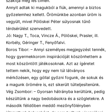
szakítja meg les címen.
Annyit adtak ki magukból a fiúk, amennyi a biztos
győzelemhez kellett. Örömünkbe azonban üröm is
vegyült, mivel Pölöskei Péter súlyosnak tűnő
térdsérülést szenvedett
.
Jó: Nagy T., Toca, Vincze Á., Pölöskei, Prasler, ill.
Korbély, Géringer T., Fenyőfalvi.
Boros Tibor:
– A
nnyi személyes megjegyzést tennék,
hogy gyermekkorom inspirációját köszönhettem a
most köszöntött játékosoknak. Azt az ígéretet
tettem nekik, hogy egy nem túl látványos
mérkőzésen, egy góllal győzni fogunk, de sokuk és
a magunk örömére is, ezt sikerült
túlteljesítenünk.
Vég Zsombor
:
–
Gyorsan hátrányba kerültünk, pedig
készültünk a nagy bedobásokra és a szögletekre. A
második félidőben meddő mezőnyfölényben