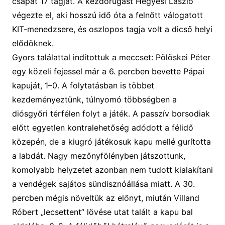
csapat 17 tagját. A kezdőrúgást Hegyesi László
végezte el, aki hosszú idő óta a felnőtt válogatott
KIT-menedzsere, és oszlopos tagja volt a dicső helyi
elődöknek.
Gyors találattal indítottuk a meccset: Pölöskei Péter
egy közeli fejessel már a 6. percben bevette Pápai
kapuját
, 1–0.
A folytatásban is többet
kezdeményeztünk, túlnyomó többségben a
diósgyőri térfélen folyt a játék. A passzív borsodiak
előtt egyetlen kontralehetőség adódott a félidő
közepén, de a kiugró játékosuk kapu mellé gurította
a labdát. Nagy mezőnyfölényben játszottunk,
komolyabb helyzetet azonban nem tudott kialakítani
a vendégek sajátos sündisznóállása miatt. A 30.
percben mégis növeltük az előnyt, miután Villand
Róbert
„lecsettent” lövése utat talált a kapu bal