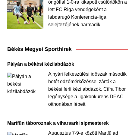
öngóllal 1-0-ra kikapott csütörtökön a
lett FC Riga vendégeként a
labdarúgó Konferencia-liga
selejtezőjének harmadik
Békés Megyei Sporthírek
Pályán a békési kézilabdázók
A nyári felkészülési időszak második
hetét edzőmérkőzéssel zárták a
békési férfi kézilabdázók. Cifra Tibor
legénysége a ligakonkurens DEAC
otthonában lépett
Martfűn táboroznak a viharsarki sípmesterek
Augusztus 7-9-e között Martfű ad