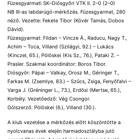
Füzesgyarmati SK–
Diósgyőri VTK II.
2
–
0
(
2
–
0
)
NB III-as labdarúgó-mérkőzés. Füzesgyarmat,
28
0
néző. Vezette: Fekete Tibor (Kövér Tamás, Dobos
Dávid).
Füzesgyarmat:
Fildan – Vincze Á., Raducu, Nagy T.,
Achim – Toca, Villand (Szilágyi, 92.) – Lukács
(Kinczel, 65.), Pölöskei (Kis Sz., 76.), Pataki Z. –
Prasler. Szakmai koordinátor: Boros Tibor.
Diósgyőr:
Pápai – Valkay, Orosz M., Géringer T.,
Farkas M. (Zsemlye, 83.) – Szűcs, Zsiga, Fenyőfalvi –
Varga J. (Gréninger L., 73.), Erdősi (Mertse, 65.),
Korbély. Vezetőedző: Vég Csongor.
Gólszerző:
Pölöskei (6.), Villand (30.).
A klub vezetése a mérkőzés előtt köszöntötte a
nyolcvanas évek elején harmadosztályba jutó