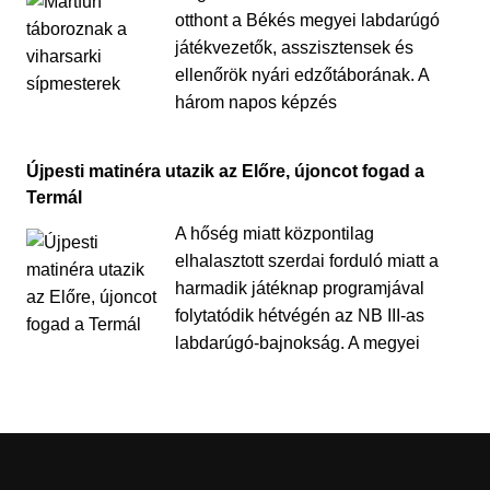
otthont a Békés megyei labdarúgó
játékvezetők, asszisztensek és
ellenőrök nyári edzőtáborának. A
három napos képzés
Újpesti matinéra utazik az Előre, újoncot fogad a
Termál
A hőség miatt központilag
elhalasztott szerdai forduló miatt a
harmadik játéknap programjával
folytatódik hétvégén az NB III-as
labdarúgó-bajnokság. A megyei