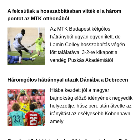
A felcsútiak a hosszabbításban vitték el a három
pontot az MTK otthonából
Az MTK Budapest kétgólos
hátrányból ugyan egyenlített, de
Lamin Colley hosszabbítás végén
lőtt találatával 3-2-re kikapott a
vendég Puskás Akadémiától
Háromgólos hátránnyal utazik Dániába a Debrecen
Hiába kezdett jól a magyar
bajnokság előző idényének negyedik
helyezettje, húsz perc után átvette az
irányítást az esélyesebb Köbenhavn,
amely