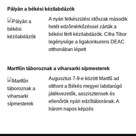
Pályán a békési kézilabdázók
A nyári felkészülési időszak második
hetét edzőmérkőzéssel zárták a
békési férfi kézilabdázók. Cifra Tibor
legénysége a ligakonkurens DEAC
otthonában lépett
Martfűn táboroznak a viharsarki sípmesterek
Augusztus 7-9-e között Martfű ad
otthont a Békés megyei labdarúgó
játékvezetők, asszisztensek és
ellenőrök nyári edzőtáborának. A
három napos képzés