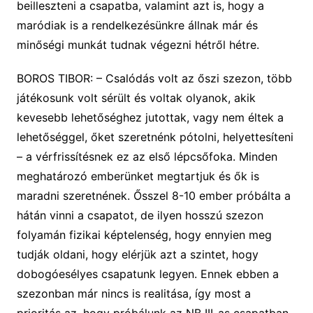
beilleszteni a csapatba, valamint azt is, hogy a
maródiak is a rendelkezésünkre állnak már és
minőségi munkát tudnak végezni hétről hétre.
BOROS TIBOR: – Csalódás volt az őszi szezon, több
játékosunk volt sérült és voltak olyanok, akik
kevesebb lehetőséghez jutottak, vagy nem éltek a
lehetőséggel, őket szeretnénk pótolni, helyettesíteni
– a vérfrissítésnek ez az első lépcsőfoka. Minden
meghatározó emberünket megtartjuk és ők is
maradni szeretnének. Ősszel 8-10 ember próbálta a
hátán vinni a csapatot, de ilyen hosszú szezon
folyamán fizikai képtelenség, hogy ennyien meg
tudják oldani, hogy elérjük azt a szintet, hogy
dobogóesélyes csapatunk legyen. Ennek ebben a
szezonban már nincs is realitása, így most a