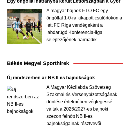
Egy öngóllal hátrányba került Lettországban a Győr
A magyar bajnok ETO FC egy
öngóllal 1-0-ra kikapott csütörtökön a
lett FC Riga vendégeként a
labdarúgó Konferencia-liga
selejtezőjének harmadik
Békés Megyei Sporthírek
Új rendszerben az NB II-es bajnokságok
A Magyar Kézilabda Szövetség
Szakmai és Versenybizottságának
döntése értelmében véglegessé
váltak a 2026/2027-es bajnoki
szezon felnőtt NB II-es
bajnokságainak résztvevői