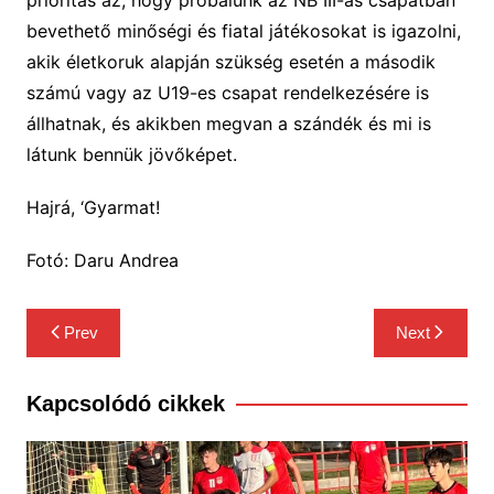
prioritás az, hogy próbálunk az NB III-as csapatban
bevethető minőségi és fiatal játékosokat is igazolni,
akik életkoruk alapján szükség esetén a második
számú vagy az U19-es csapat rendelkezésére is
állhatnak, és akikben megvan a szándék és mi is
látunk bennük jövőképet.
Hajrá, ‘Gyarmat!
Fotó: Daru Andrea
Bejegyzés
Prev
Next
navigáció
Kapcsolódó cikkek