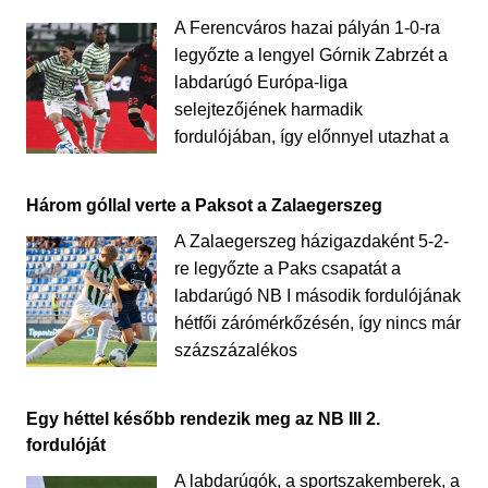
A Ferencváros hazai pályán 1-0-ra
legyőzte a lengyel Górnik Zabrzét a
labdarúgó Európa-liga
selejtezőjének harmadik
fordulójában, így előnnyel utazhat a
Három góllal verte a Paksot a Zalaegerszeg
A Zalaegerszeg házigazdaként 5-2-
re legyőzte a Paks csapatát a
labdarúgó NB I második fordulójának
hétfői zárómérkőzésén, így nincs már
százszázalékos
Egy héttel később rendezik meg az NB III 2.
fordulóját
A labdarúgók, a sportszakemberek, a