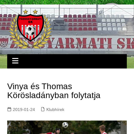
Skip
to
content
Vinya és Thomas
Körösladányban folytatja
2019-01-24
Klubhírek