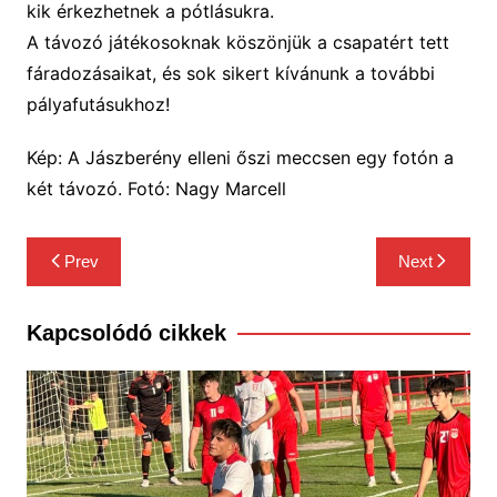
kik érkezhetnek a pótlásukra.
A távozó játékosoknak köszönjük a csapatért tett
fáradozásaikat, és sok sikert kívánunk a további
pályafutásukhoz!
Kép: A Jászberény elleni őszi meccsen egy fotón a
két távozó. Fotó: Nagy Marcell
Bejegyzés
Prev
Next
navigáció
Kapcsolódó cikkek