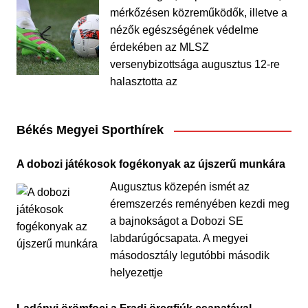
mérkőzésen közreműködők, illetve a
nézők egészségének védelme
érdekében az MLSZ
versenybizottsága augusztus 12-re
halasztotta az
Békés Megyei Sporthírek
A dobozi játékosok fogékonyak az újszerű munkára
Augusztus közepén ismét az
éremszerzés reményében kezdi meg
a bajnokságot a Dobozi SE
labdarúgócsapata. A megyei
másodosztály legutóbbi második
helyezettje