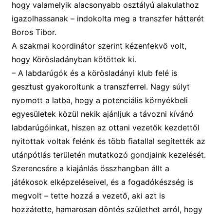
hogy valamelyik alacsonyabb osztályú alakulathoz
igazolhassanak – indokolta meg a transzfer hátterét
Boros Tibor.
A
szakmai koordinátor szerint kézenfekvő volt,
hogy Körösladányban kötöttek ki.
–
A labdarúgók és a körösladányi klub felé is
gesztust gyakoroltunk a transzferrel.
N
agy súlyt
nyomott a latba, hogy a potenciális környékbeli
egyesületek közül nekik ajánljuk a távozni kívánó
labdarúgóinkat, hiszen az ottani vezetők kezdettől
nyitottak voltak felénk és több fiatallal segítették az
utánpótlás területén mutatkozó gondjaink kezelését.
Szerencsére a kiajánlás összhangban állt a
játékosok elképzeléseivel, és a fogadókészség is
megvolt
–
tette hozzá a vezető, aki
azt is
hozzátette,
hamarosan döntés születhet arról, hogy