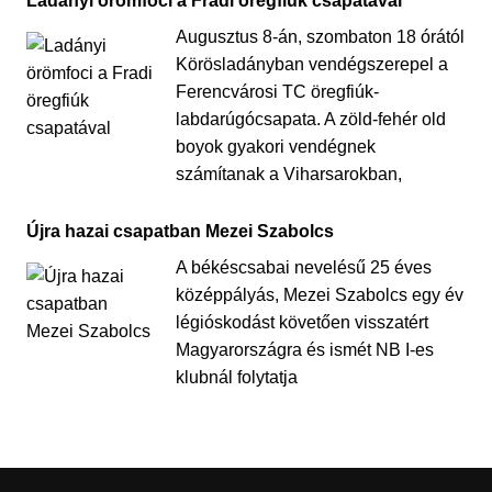
Ladányi örömfoci a Fradi öregfiúk csapatával
Augusztus 8-án, szombaton 18 órától
Körösladányban vendégszerepel a
Ferencvárosi TC öregfiúk-
labdarúgócsapata. A zöld-fehér old
boyok gyakori vendégnek
számítanak a Viharsarokban,
Újra hazai csapatban Mezei Szabolcs
A békéscsabai nevelésű 25 éves
középpályás, Mezei Szabolcs egy év
légióskodást követően visszatért
Magyarországra és ismét NB I-es
klubnál folytatja