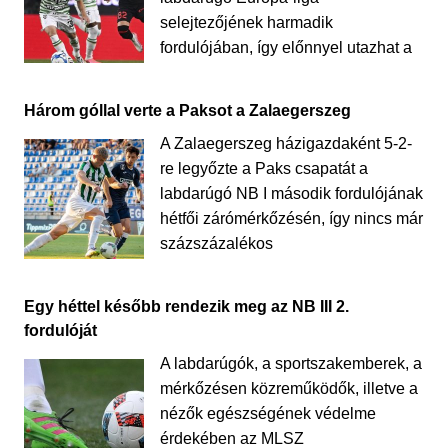
selejtezőjének harmadik
fordulójában, így előnnyel utazhat a
Három góllal verte a Paksot a Zalaegerszeg
A Zalaegerszeg házigazdaként 5-2-
re legyőzte a Paks csapatát a
labdarúgó NB I második fordulójának
hétfői zárómérkőzésén, így nincs már
százszázalékos
Egy héttel később rendezik meg az NB III 2.
fordulóját
A labdarúgók, a sportszakemberek, a
mérkőzésen közreműködők, illetve a
nézők egészségének védelme
érdekében az MLSZ