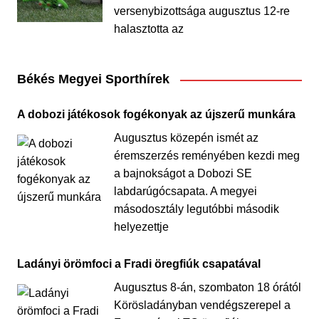
versenybizottsága augusztus 12-re
halasztotta az
Békés Megyei Sporthírek
A dobozi játékosok fogékonyak az újszerű munkára
Augusztus közepén ismét az
éremszerzés reményében kezdi meg
a bajnokságot a Dobozi SE
labdarúgócsapata. A megyei
másodosztály legutóbbi második
helyezettje
Ladányi örömfoci a Fradi öregfiúk csapatával
Augusztus 8-án, szombaton 18 órától
Körösladányban vendégszerepel a