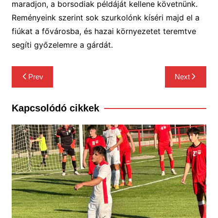
maradjon, a borsodiak példáját kellene követnünk.
Reményeink szerint sok szurkolónk kíséri majd el a
fiúkat a fővárosba, és hazai környezetet teremtve
segíti győzelemre a gárdát.
Bejegyzés
Prev
Next
navigáció
Kapcsolódó cikkek