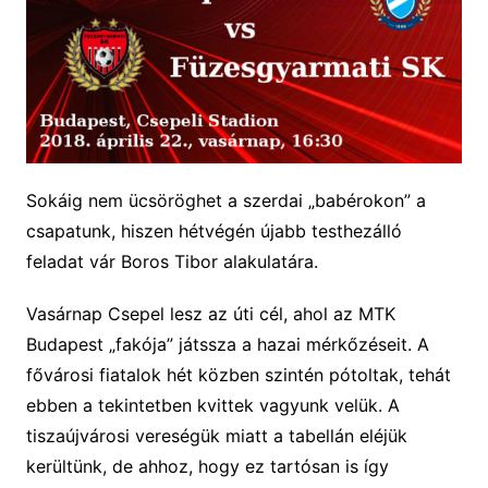
Sokáig nem ücsöröghet a szerdai „babérokon” a
csapatunk, hiszen hétvégén újabb testhezálló
feladat vár Boros Tibor alakulatára.
Vasárnap Csepel lesz az úti cél, ahol az MTK
Budapest „fakója” játssza a hazai mérkőzéseit. A
fővárosi fiatalok hét közben szintén pótoltak, tehát
ebben a tekintetben kvittek vagyunk velük. A
tiszaújvárosi vereségük miatt a tabellán eléjük
kerültünk, de ahhoz, hogy ez tartósan is így