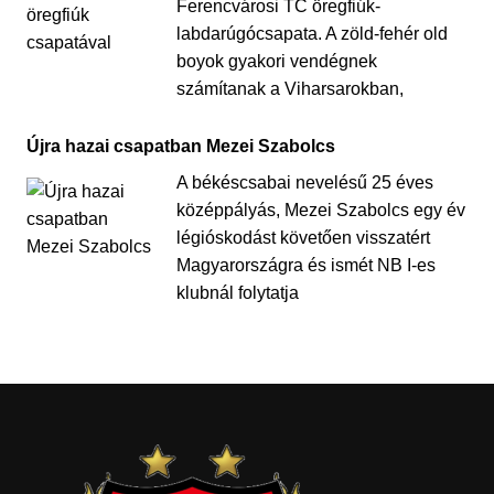
Ferencvárosi TC öregfiúk-
labdarúgócsapata. A zöld-fehér old
boyok gyakori vendégnek
számítanak a Viharsarokban,
Újra hazai csapatban Mezei Szabolcs
A békéscsabai nevelésű 25 éves
középpályás, Mezei Szabolcs egy év
légióskodást követően visszatért
Magyarországra és ismét NB I-es
klubnál folytatja