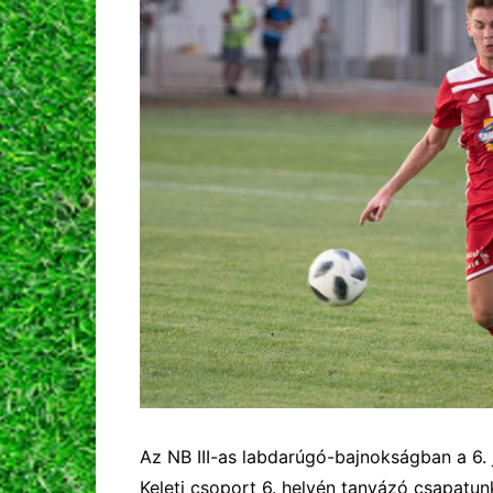
Az NB III-as labdarúgó-bajnokságban a 6. 
Keleti csoport 6. helyén tanyázó csapatun