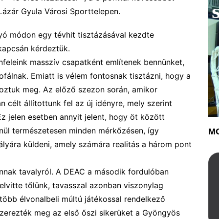
Lázár Gyula Városi Sporttelepen.
yó módon egy tévhit tisztázásával kezdte
kapcsán kérdeztük.
nfeleink
masszív csapatként
említenek bennünket,
ofál
n
ak
.
Emiatt is vélem fontosnak tisztázni, hogy
a
roztuk meg
. Az előző szezon során, amikor
n célt állítottunk fel az új idényre
,
mely
szerint
Ez jelen esetben annyit jelent, hogy
öt között
enül
természetesen
minden mérkőzésen, így
MO
lyára küldeni, amely számára realitás a három pont
vannak tavalyról. A DEAC a második fordulóban
lvitte tőlünk, tavasszal azonban viszonylag
több élvonalbeli múltú játékossal rendelkező
zerezték meg az első őszi sikerüket a Gyöngyös