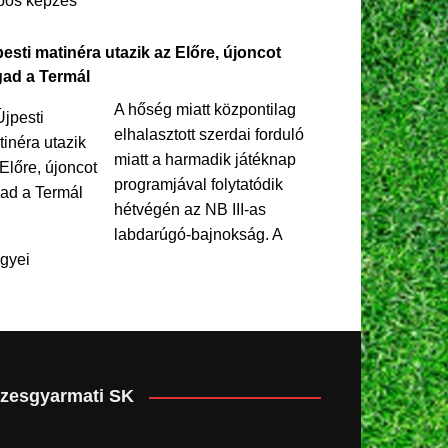
pos képzés
esti matinéra utazik az Előre, újoncot
gad a Termál
A hőség miatt központilag
elhalasztott szerdai forduló
miatt a harmadik játéknap
programjával folytatódik
hétvégén az NB III-as
labdarúgó-bajnokság. A
gyei
zesgyarmati SK