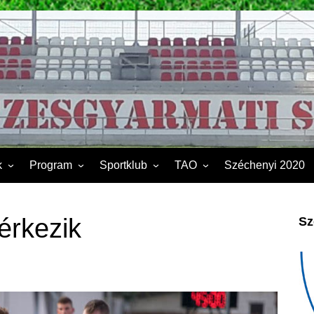
k
Program
Sportklub
TAO
Széchenyi 2020
FSK II.
Sporttelep
2019
Kapcsolat
2020
érkezik
Sz
Éves beszámoló
2021
Dokumentumok
2022
2023
2024