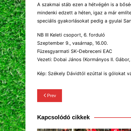
A szakmai stáb ezen a hétvégén is a bősé
mindenki edzett a héten, igaz a már említe
speciális gyakorlásokat pedig a gyulai Sa
NB III Keleti csoport, 6. forduló
Szeptember 9., vasárnap, 16.00.
Füzesgyarmati SK–Debreceni EAC
Vezeti: Dobai János (Kormányos II. Gábor
Kép: Székely Dávidtól ezúttal is gólokat v
Bejegyzés
Prev
navigáció
Kapcsolódó cikkek