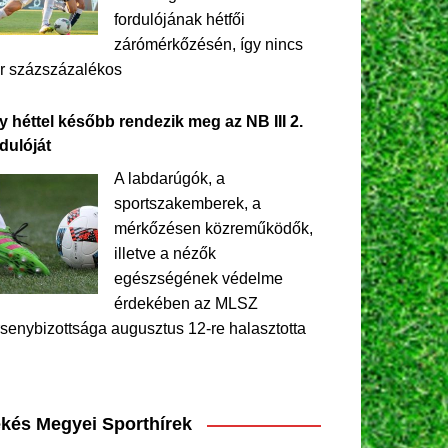
fordulójának hétfői
zárómérkőzésén, így nincs
r százszázalékos
y héttel később rendezik meg az NB III 2.
dulóját
A labdarúgók, a
sportszakemberek, a
mérkőzésen közreműködők,
illetve a nézők
egészségének védelme
érdekében az MLSZ
senybizottsága augusztus 12-re halasztotta
kés Megyei Sporthírek