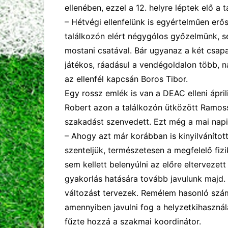
ellenében, ezzel a 12. helyre léptek elő a t
–
Hétvégi
ellenfelünk is egyértelműen erő
találkozón elért négygólos győzelmünk, 
mostani csatával. Bár ugyanaz a két csapa
játékos,
ráadásul a vendégoldalon több, n
az ellenfél kapcsán Boros Tibor.
Egy rossz emlék is van a DEAC elleni ápril
Robert azon a találkozón ütközött
Ramos
szakadást szenvedett. Ezt még a mai nap
–
Ahogy azt már
korábban is
kinyilvánítot
szentel
jük,
természetesen
a megfelelő fizi
sem kellett belenyúlni az előre elterveze
gyakorlás h
atására
tovább javulunk majd.
változást tervezek. Remélem hasonló szám
amennyiben javulni fog a helyzetkihasznál
fűzte hozzá a szakmai koordinátor
.