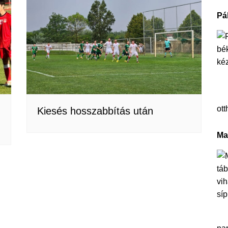
Pá
ott
Kiesés hosszabbítás után
Ma