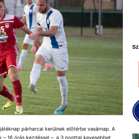
2025
2026
Sz
játéknap párharcai kerülnek előtérbe vasárnap. A
k –
16 órás kezdéssel –,
a 3 ponttal kevesebbet