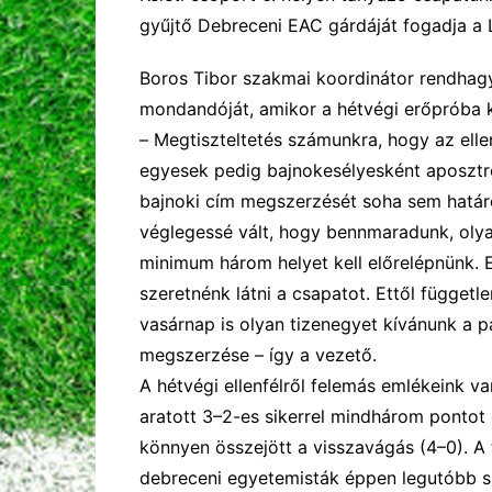
gyűjtő Debreceni EAC gárdáját fogadja a 
Boros Tibor szakmai koordinátor rendhag
mondandóját, amikor a hétvégi erőpróba 
–
Megtiszteltetés
számunkra
, hogy
az elle
egyesek pedig
bajnokesélyesként aposztr
bajnoki cím megszerzés
ét soha sem hatá
véglegessé vált, hogy bennmaradunk,
olya
minimum három helyet kell előrelépnünk.
szeretnénk látni a csapatot
. Ettől függetl
vasárnap
is olyan
tizenegyet
kívánunk a pá
megszerzése
–
így a vezető
.
A hétvégi ellenfélről felemás emlékeink 
aratott 3
–
2-es sikerrel
mindhárom pontot e
könnyen összejött a visszavágás (4
–
0). A
debreceni egyetemisták
éppen legutóbb s