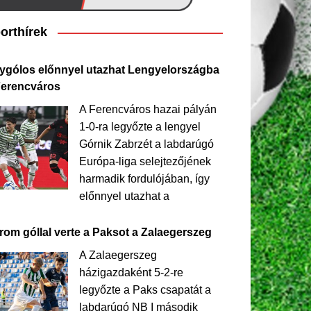
orthírek
ygólos előnnyel utazhat Lengyelországba
Ferencváros
A Ferencváros hazai pályán
1-0-ra legyőzte a lengyel
Górnik Zabrzét a labdarúgó
Európa-liga selejtezőjének
harmadik fordulójában, így
előnnyel utazhat a
rom góllal verte a Paksot a Zalaegerszeg
A Zalaegerszeg
házigazdaként 5-2-re
legyőzte a Paks csapatát a
labdarúgó NB I második