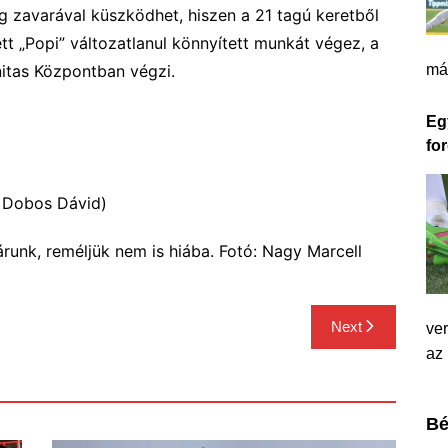
g zavarával küszködhet, hiszen a 2
1
tagú keretből
tt „Popi” változatlanul
könnyített munkát
végez, a
nitas Központban végzi.
má
Eg
for
, Dobos Dávid)
árunk, reméljük nem is hiába. Fotó: Nagy Marcell
Next
ver
az
Bé