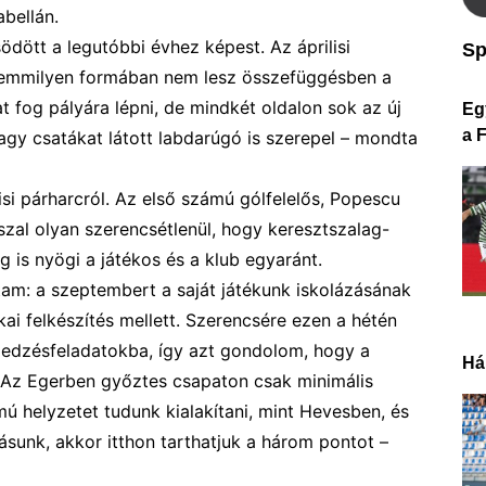
abellán.
södött a legutóbbi évhez képest. A
z április
i
Sp
semmilyen formában nem lesz összefüggésben a
t fog pályára lépni, de mindkét oldalon sok az új
Eg
a 
agy csatákat látott labdarúgó is szerepel
–
mondta
isi párharcról. Az első számú gólfelelős, Popescu
s
zal
olyan szerencsétlenül, hogy
keresztszalag-
ig
is
nyögi a játékos és a klub egyaránt.
tam:
a szeptembert a saját játékunk iskolázásának
kai felkészítés mellett. Szerencsére ezen a hétén
tt edzésfeladatokba, így azt gondolom, hogy a
Há
 Az Egerben győztes csapaton csak minimális
ú helyzetet tudunk kialakítani, mint Hevesben, és
ásunk, akkor itthon tarthatjuk a három pontot
–