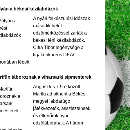
lyán a békési kézilabdázók
A nyári felkészülési időszak
második hetét
edzőmérkőzéssel zárták a
békési férfi kézilabdázók.
Cifra Tibor legénysége a
ligakonkurens DEAC
honában lépett
rtfűn táboroznak a viharsarki sípmesterek
Augusztus 7-9-e között
Martfű ad otthont a Békés
megyei labdarúgó
játékvezetők, asszisztensek
és ellenőrök nyári
edzőtáborának. A három