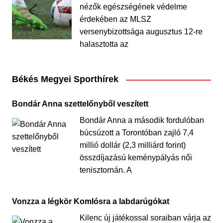
nézők egészségének védelme
érdekében az MLSZ
versenybizottsága augusztus 12-re
halasztotta az
Békés Megyei Sporthírek
Bondár Anna szettelőnyből veszített
Bondár Anna a második fordulóban
búcsúzott a Torontóban zajló 7,4
millió dollár (2,3 milliárd forint)
összdíjazású keménypályás női
tenisztornán. A
Vonzza a légkör Komlósra a labdarúgókat
Kilenc új játékossal soraiban várja az