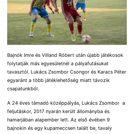
Bajnók Imre és Villand Róbert után újabb játékosok
folytatják más egyesületnél a pályafutásukat
tavasztól. Lukács Zsombor Csongor és Karacs Péter
egyaránt a több játéklehetőség miatt távozik
csapatunkból.
A
24 é
ves
támadó
középpályás,
Lukács Zsombor a
feljutáskor, 2017 nyarán került állományba és
hamarjában alapember lett. Az első évében 9
bajnokin és egy kupameccsen talált be, tavaly