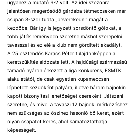
ugyanez a mutató 6-2 volt. Az idei szezonra
jelentősen megerősödő
gárdába
tétmeccseken már
csupán 3-szor tudta „beverekedni” magát a
kezdőbe.
Bár
így is jegyzett sorsdöntő gólokat,
a
több játék reményben szeretne máshol szerepelni
tavasszal és ez elé a klub nem gördített akadályt.
A 25 esztendős Karacs Péter tulajdonképpen a
keretszűkítés áldozata lett. A hajdúsági származású
támadó nyáron érkezett a liga konkurens, ESMTK
alakulatától,
de csak egyetlen kupameccsen
léphetett kezdőként pályára, illetve három bajnokin
kapott
bizonyítási lehetőséget csereként. Játszani
szeretne, és mivel a tavaszi 12 bajnoki mérkőzéshez
nem szükséges az őszihez hasonló bő keret, ezért
olyan csapatot keres
, ahol kamatoztathatja
képességeit.