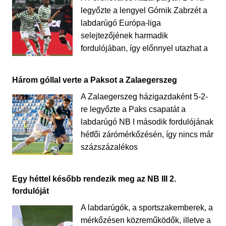
legyőzte a lengyel Górnik Zabrzét a
labdarúgó Európa-liga
selejtezőjének harmadik
fordulójában, így előnnyel utazhat a
Három góllal verte a Paksot a Zalaegerszeg
A Zalaegerszeg házigazdaként 5-2-
re legyőzte a Paks csapatát a
labdarúgó NB I második fordulójának
hétfői zárómérkőzésén, így nincs már
százszázalékos
Egy héttel később rendezik meg az NB III 2.
fordulóját
A labdarúgók, a sportszakemberek, a
mérkőzésen közreműködők, illetve a