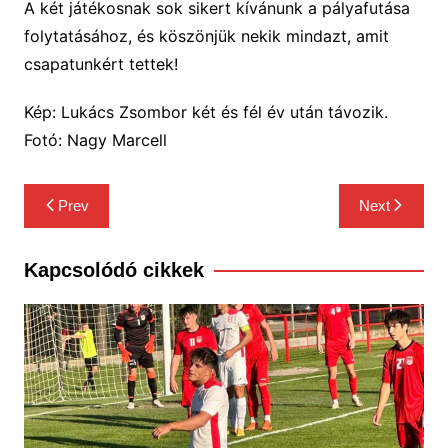
A két játékosnak sok sikert kívánunk a pályafutása
folytatásához, és köszönjük nekik mindazt, amit
csapatunkért tettek!
Kép: Lukács Zsombor két és fél év után távozik.
Fotó: Nagy Marcell
Bejegyzés
Prev
Next
navigáció
Kapcsolódó cikkek