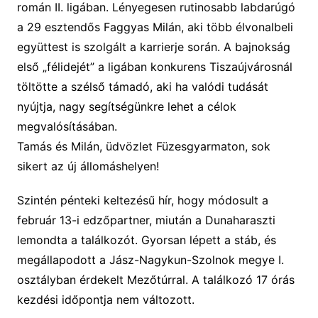
román II. ligában. Lényegesen rutinosabb labdarúgó
a 29 esztendős Faggyas Milán, aki több élvonalbeli
együttest is szolgált a karrierje során. A bajnokság
első „félidejét” a ligában konkurens Tiszaújvárosnál
töltötte a szélső támadó, aki ha valódi tudását
nyújtja, nagy segítségünkre lehet a célok
megvalósításában.
Tamás és Milán, üdvözlet Füzesgyarmaton, sok
sikert az új állomáshelyen!
Szintén pénteki keltezésű hír, hogy módosult a
február 13-i edzőpartner, miután a Dunaharaszti
lemondta a találkozót. Gyorsan lépett a stáb, és
megállapodott a Jász-Nagykun-Szolnok megye I.
osztályban érdekelt Mezőtúrral. A találkozó 17 órás
kezdési időpontja nem változott.