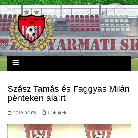
Skip
to
content
Szász Tamás és Faggyas Milán
pénteken aláírt
2019-02-08
Klubhírek