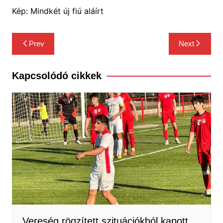
Kép: Mindkét új fiú aláírt
Bejegyzés
Prev
Next
navigáció
Kapcsolódó cikkek
Vereség rögzített szituációkból kapott