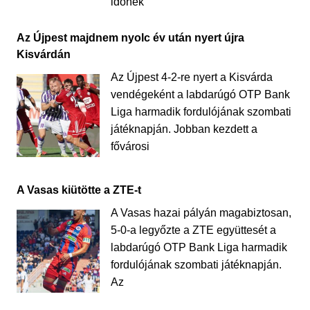
időnek
Az Újpest majdnem nyolc év után nyert újra
Kisvárdán
Az Újpest 4-2-re nyert a Kisvárda
vendégeként a labdarúgó OTP Bank
Liga harmadik fordulójának szombati
játéknapján. Jobban kezdett a
fővárosi
A Vasas kiütötte a ZTE-t
A Vasas hazai pályán magabiztosan,
5-0-a legyőzte a ZTE együttesét a
labdarúgó OTP Bank Liga harmadik
fordulójának szombati játéknapján.
Az