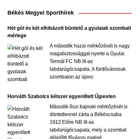
Békés Megyei Sporthírek
Hét gól és két elhibázott büntető a gyulaiak szombati
mérlege
A második hazai mérkőzését is nagy
magabiztossággal nyerte a Gyulai
Termál FC NB III-as
labdarúgócsapata. A fürdővárosiak
szombaton az újonc
Horváth Szabolcs kétszer egyenlített Újpesten
Második őszi bajnoki mérkőzését is
döntetlennel zárta a Békéscsaba
1912 Előre NB III-as
labdarúgócsapata, mely a szombat
délelőtti fővárosi matiné