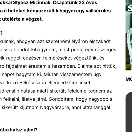
okkal Styecz Milánnak. Csapatunk 23 éves
szú heteket kényszerült kihagyni egy
váll
sérülés
t utolérte a végzet.
d?
kulnak, ahogy
an azt
szeretném! Nyáron
elszakadt
 hosszabb időt kihagynom, mo
st pedig egy részleges
yik reggeli edzésen felméréseket végeztünk,
és
ró fáj
dalmat
éreztem a has
a
mba
n. Eleinte
azt hitt
ü
k,
r
napot
hagytam ki. M
iután visszame
n
tem úgy
MO
vetkező
Békéscsaba elleni
edzőmeccset
 adrenalin hatása miatt
sikerült
felülemelked
ne
m az
 felkelni, illetve járni. G
ondoltam, hogy nagyobb a
, sikerült kijutnom Nagyváradra, ahol
u
ltrahanggal
játszhatsz
újbó
l?