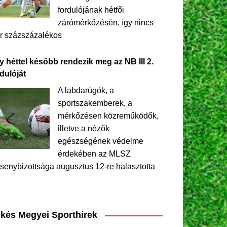
fordulójának hétfői
zárómérkőzésén, így nincs
r százszázalékos
y héttel később rendezik meg az NB III 2.
dulóját
A labdarúgók, a
sportszakemberek, a
mérkőzésen közreműködők,
illetve a nézők
egészségének védelme
érdekében az MLSZ
senybizottsága augusztus 12-re halasztotta
kés Megyei Sporthírek