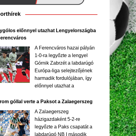
orthírek
ygólos előnnyel utazhat Lengyelországba
Ferencváros
A Ferencváros hazai pályán
1-0-ra legyőzte a lengyel
Górnik Zabrzét a labdarúgó
Európa-liga selejtezőjének
harmadik fordulójában, így
előnnyel utazhat a
rom góllal verte a Paksot a Zalaegerszeg
A Zalaegerszeg
házigazdaként 5-2-re
legyőzte a Paks csapatát a
labdarúgó NB I második