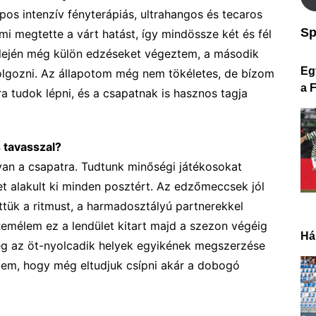
apos
intenzív
f
ényterápiás,
u
ltrahangos és
t
ecaros
Sp
mi
megtette
a várt
hatást,
így
mindössze
két és fél
lején
még külön edzéseket végeztem, a második
Eg
lgozni. Az á
llapotom még nem tökéletes, de b
í
zom
a 
ra tudok lépni, és a csapatnak
is
hasznos tagja
s
tavasszal?
van
a csapatra.
T
udtunk minőségi játékosokat
t alakult ki
minden poszt
ért.
Az edzőmeccsek jól
ttük a ritmust, a
harmadosztályú partnerekkel
Rem
é
lem ez a lendület kitart
majd
a szezon végéig
Há
ég az
öt-nyolcadik
hely
ek egyikének megszerzése
iszem, hogy még eltudjuk csípni akár a dobogó