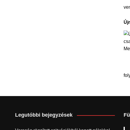
ve
Új
fol
Legutóbbi bejegyzések
Fü