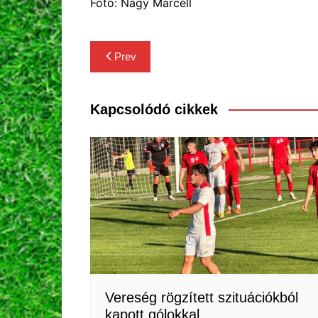
Fotó: Nagy Marcell
Bejegyzés
Prev
navigáció
Kapcsolódó cikkek
Vereség rögzített szituációkból
kapott gólokkal