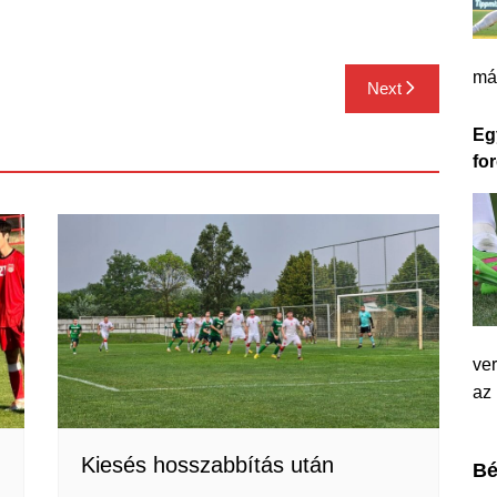
má
Next
Eg
for
ver
az
Kiesés hosszabbítás után
Bé