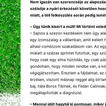
Nem igazán van szerencséje az alapozás
szélsője a nyári érkezését követően hos
miatt,
a
téli felkészülés során pedig ismé
–
Úgy tűnik kísért a múlt!
Mi történt vele
–
S
ajnos a szezon kezdéseim nem úgy ala
egy izomszalag a vállamban, amit kellett
alhasi-combizom szakadásom van.
A
z eg
m
ia
la
tt
a százas sprintet
futottuk, egy szú
hogy csak egy sima húzódás,
így csak pá
gondoltam, hogy
minden rendbe van,
a
kö
végigjátszottam.
É
reztem
a fájdalmat
, az
érzésen,
viszont másnap
reggel alig bírtam
baj,
hála Boros Tibinek, és Fildan
Calin
nak
megállapították a diagnózist.
–
Mennyi időt hagytál ki pontosan,
mikor 