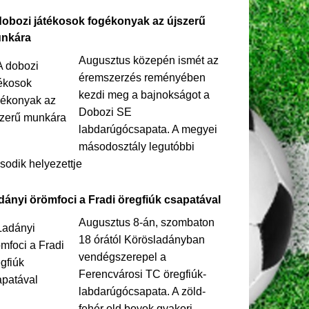
dobozi játékosok fogékonyak az újszerű
nkára
Augusztus közepén ismét az
éremszerzés reményében
kezdi meg a bajnokságot a
Dobozi SE
labdarúgócsapata. A megyei
másodosztály legutóbbi
odik helyezettje
dányi örömfoci a Fradi öregfiúk csapatával
Augusztus 8-án, szombaton
18 órától Körösladányban
vendégszerepel a
Ferencvárosi TC öregfiúk-
labdarúgócsapata. A zöld-
fehér old boyok gyakori