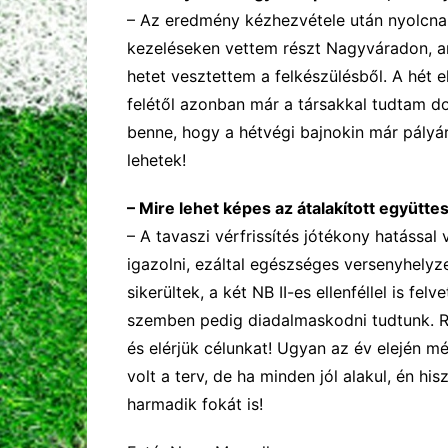
–
Az eredmény
kézhezvétele után nyolcn
kezelése
ke
n vettem részt Nagyváradon,
a
hetet vesztettem a felkészülésből. A hét
e
felétől
azonban
már a társa
kk
al tudtam
do
benne, hogy a hétvégi bajnokin már pályá
le
hetek
!
–
Mire lehet képes az átalakított
együtte
–
A
tavaszi vérfrissítés jó
tékony
hatással
igazolni, ezáltal
egészséges versenyhelyze
sikerültek,
a
két NB
II-
es
ellenféllel
is felve
szemben
pedig
diadalmaskodni
tudtunk. 
és elérjük célunkat! Ugyan az év elején m
volt
a terv
, de ha minden jól alakul, én h
harmadik fokát is!