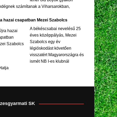
ndégnek számítanak a Viharsarokban,
ra hazai csapatban Mezei Szabolcs
A békéscsabai nevelésű 25
éves középpályás, Mezei
Szabolcs egy év
légióskodást követően
visszatért Magyarországra és
ismét NB I-es klubnál
ytatja
zesgyarmati SK