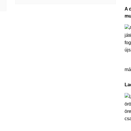
A 
mu
más
La