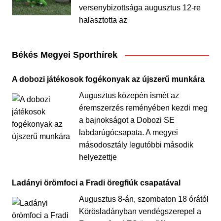
versenybizottsága augusztus 12-re
halasztotta az
Békés Megyei Sporthírek
A dobozi játékosok fogékonyak az újszerű munkára
Augusztus közepén ismét az
éremszerzés reményében kezdi meg
a bajnokságot a Dobozi SE
labdarúgócsapata. A megyei
másodosztály legutóbbi második
helyezettje
Ladányi örömfoci a Fradi öregfiúk csapatával
Augusztus 8-án, szombaton 18 órától
Körösladányban vendégszerepel a