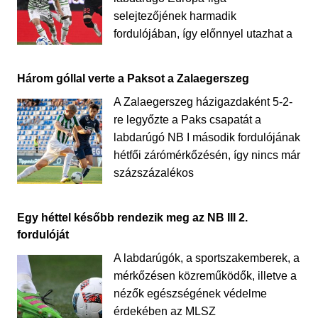
selejtezőjének harmadik
fordulójában, így előnnyel utazhat a
Három góllal verte a Paksot a Zalaegerszeg
A Zalaegerszeg házigazdaként 5-2-
re legyőzte a Paks csapatát a
labdarúgó NB I második fordulójának
hétfői zárómérkőzésén, így nincs már
százszázalékos
Egy héttel később rendezik meg az NB III 2.
fordulóját
A labdarúgók, a sportszakemberek, a
mérkőzésen közreműködők, illetve a
nézők egészségének védelme
érdekében az MLSZ