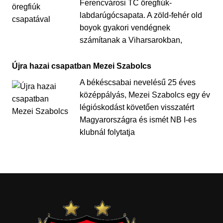
Ferencvárosi TC öregfiúk-
labdarúgócsapata. A zöld-fehér old
boyok gyakori vendégnek
számítanak a Viharsarokban,
Újra hazai csapatban Mezei Szabolcs
A békéscsabai nevelésű 25 éves
középpályás, Mezei Szabolcs egy év
légióskodást követően visszatért
Magyarországra és ismét NB I-es
klubnál folytatja