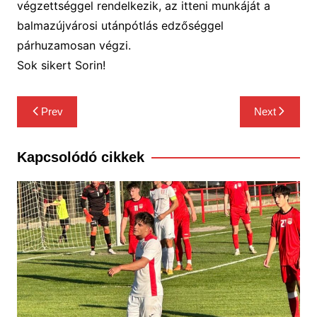
végzettséggel rendelkezik, az itteni munkáját a
balmazújvárosi utánpótlás edzőséggel
párhuzamosan végzi.
Sok sikert Sorin!
Bejegyzés
Prev
Next
navigáció
Kapcsolódó cikkek