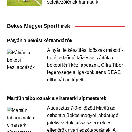
selejtezőjének harmadik
Békés Megyei Sporthírek
Pályán a békési kézilabdázók
A nyári felkészülési időszak második
hetét edzőmérkőzéssel zárták a
békési férfi kézilabdázók. Cifra Tibor
legénysége a ligakonkurens DEAC
otthonában lépett
Martfűn táboroznak a viharsarki sípmesterek
Augusztus 7-9-e között Martfű ad
otthont a Békés megyei labdarúgó
játékvezetők, asszisztensek és
ellenőrök nyári edzőtáborának. A