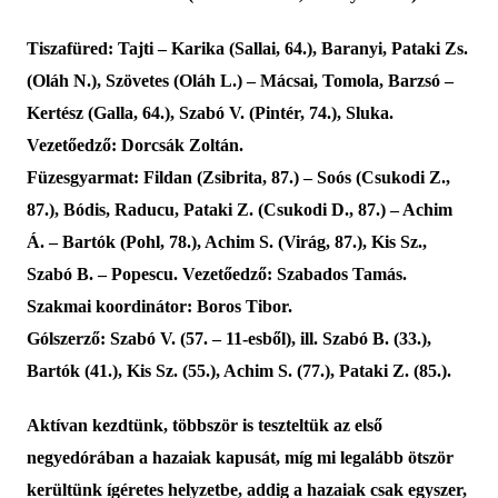
Tiszafüred:
Tajti – Karika (Sallai, 64.), Baranyi, Pataki Zs.
(Oláh N.), Szövetes (Oláh L.) – Mácsai, Tomola, Barzsó –
Kertész (Galla, 64.), Szabó V. (Pintér, 74.), Sluka.
Vezetőedző: Dorcsák Zoltán.
Füzesgyarmat:
Fildan (Zsibrita, 87.) – Soós (Csukodi Z.,
87.), Bódis, Raducu, Pataki Z. (Csukodi D., 87.) – Achim
Á. – Bartók (Pohl, 78.), Achim S. (Virág, 87.), Kis Sz.,
Szabó B. – Popescu. Vezetőedző: Szabados Tamás.
Szakmai koordinátor: Boros Tibor.
Gólszerző:
Szabó V. (5
7
. – 11-esből), ill. Szabó B. (33.),
Bartók (41.), Kis Sz. (55.), Achim S. (77.), Pataki Z. (85.).
Aktívan kezdtünk,
többször is te
szteltü
k
az első
negyedórában a hazaiak kapusát, míg mi legalább ötször
kerültünk ígéretes helyzetbe, addig a hazaiak csak egyszer,