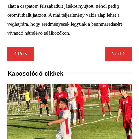
alatt a csapatom felszabadult játékot nyújtott, néhol pedig
örömfutballt játszott. A mai teljesítmény valós alap lehet a
véghajrára, hogy eredményesek legyünk a bennmaradásért
vívandó hátralévő találkozókon.
Bejegyzés
Prev
Next
navigáció
Kapcsolódó cikkek