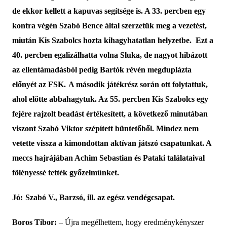
de ekkor kellett a kapuvas segítsége is
. A
33. percben egy
kontra végén
Szabó Bence
által szerzetük meg a vezetést,
miután Kis Szabolcs hozta kihagyhatatlan helyzetbe. Ezt a
40.
percben egalizálhatta volna Sluka, de nagyot hibázott
az ellentámadásból pedig Bartók révén megduplázta
előnyét az FSK.
A második játékrész során ott folytattuk,
ahol előtte abbahagytuk. Az 5
5
. percben
Kis Szabolcs
egy
fejére rajzolt beadást értékesített, a következő minutában
viszont Szabó Viktor szépített büntetőből.
Mindez nem
vetette vissza a kimondottan aktívan játszó csapatunkat. A
meccs hajrájában Achim Sebastian és Pataki találataival
fölényessé tették győzelmünket.
Jó:
Szabó V., Barzsó, ill. az egész vendégcsapat.
Boros Tibor:
–
Újra megélhettem, hogy eredménykényszer