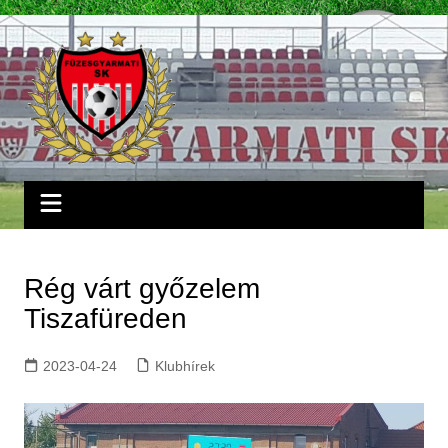
Skip
to
content
Rég várt győzelem
Tiszafüreden
2023-04-24
Klubhírek