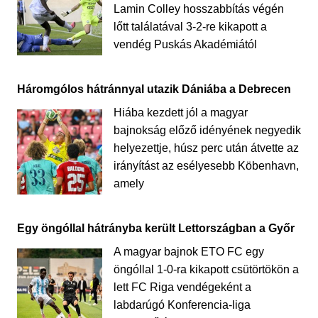
Lamin Colley hosszabbítás végén
lőtt találatával 3-2-re kikapott a
vendég Puskás Akadémiától
Háromgólos hátránnyal utazik Dániába a Debrecen
Hiába kezdett jól a magyar
bajnokság előző idényének negyedik
helyezettje, húsz perc után átvette az
irányítást az esélyesebb Köbenhavn,
amely
Egy öngóllal hátrányba került Lettországban a Győr
A magyar bajnok ETO FC egy
öngóllal 1-0-ra kikapott csütörtökön a
lett FC Riga vendégeként a
labdarúgó Konferencia-liga