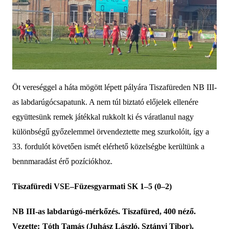
Öt vereséggel a háta mögött lépett pályára Tiszafüreden NB III-
as labdarúgócsapatunk. A nem túl biztató előjelek ellenére
együttesünk remek játékkal rukkolt ki és váratlanul nagy
különbségű győzelemmel örvendeztette meg szurkolóit, így a
33. fordulót követően ismét elérhető közelségbe kerültünk a
bennmaradást érő pozíciókhoz.
Tiszafüredi VSE–
Füzesgyarmati SK
1
–
5
(
0
–
2
)
NB III-as labdarúgó-mérkőzés. Tiszafüred,
40
0 néző.
Vezette:
Tóth Tamás (Juhász László, Sztányi Tibor).