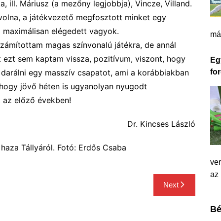
a, ill. Máriusz (a mezőny legjobbja), Vincze, Villand.
 volna, a játékvezető megfosztott minket egy
l maximálisan elégedett vagyok.
má
zámítottam magas színvonalú játékra, de annál
t ezt sem kaptam vissza, pozitívum, viszont, hogy
Eg
k darálni egy masszív csapatot, ami a korábbiakban
for
 hogy jövő héten is ugyanolyan nyugodt
 az előző években!
Dr. Kincses László
haza Tállyáról. Fotó: Erdős Csaba
ver
az
Next
Bé