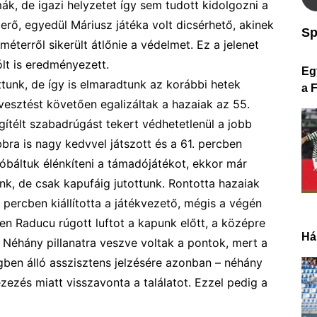
k, de igazi helyzetet így sem tudott kidolgozni a
erő, egyedül Máriusz játéka volt dicsérhető, akinek
Sp
méterről sikerült átlőnie a védelmet. Ez a jelenet
lt is eredményezett.
Eg
tunk, de így is elmaradtunk az korábbi hetek
a 
vesztést követően egalizáltak a hazaiak az 55.
télt szabadrúgást tekert védhetetlenül a jobb
ra is nagy kedvvel játszott és a 61. percben
róbáltuk élénkíteni a támadójátékot, ekkor már
nk, de csak kapufáig jutottunk.
Rontotta hazaiak
 percben kiállította a játékvezető, mégis a végén
en Raducu rúgott luftot a kapunk előtt, a középre
Há
. N
éhány pillanatra veszve voltak a pontok, mert a
gben álló asszisztens jelzésére azonban – néhány
ezés miatt visszavonta a találatot. Ezzel pedig a