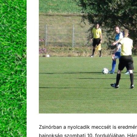
Zsinórban a nyolcadik meccsét is eredmé
bajnokság szombati 10. fordulójában. Háro