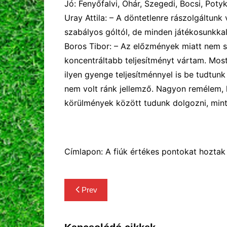
Jó:
Fenyőfalvi, Ohár, Szegedi, Bocsi, Potyk
Uray Attila:
– A
döntetlenre rászolgáltunk
szabályos góltól, de minden játékosunkka
Boros Tibor:
–
Az előzmények miatt nem s
koncentráltabb teljesítményt vártam. Mos
ilyen gyenge teljesítménnyel is be tudtun
nem volt ránk jellemző. Nagyon remélem,
körülmények között tudunk dolgozni, mint
Címlapon: A fiúk értékes pontokat hoztak 
Bejegyzés
Prev
navigáció