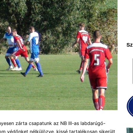
2025
2026
Sz
nyesen zárta csapatunk a
z NB III-as labdarúgó-
m védőnket nélkülözve, kissé tartalékosan sikerült