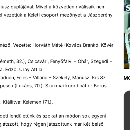
iusz duplájával. M
ivel a közvetlen riválisaik nem
el vezetjük a Keleti csoport mezőnyét a Jászberény
néző. Vezette:
Horváth Máté (Kovács Brankó, Kövér
(Németh, 32.), Csicsvári, Fenyőfalvi – Ohár, Szegedi –
a. Edző: Uray Attila.
aducu, Fejes – Villand – Székely, Máriusz, Kis Sz.
MO
Popescu (Lukács, 70.). Szakmai koordinátor: Boros
).
Kiállítva:
Kelemen (71.).
zdeti lendületünk és szokatlan módon sok egyéni
glátszott, hogy régen játszottunk már két belső