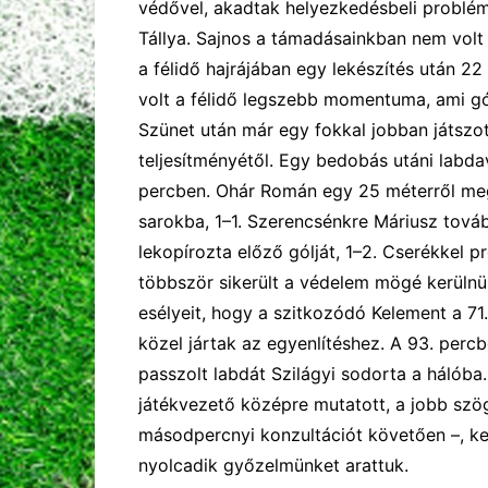
védővel, akadtak helyezkedésbeli problémá
Tállya. Sajnos a támadásainkban nem volt 
a félidő hajrájában egy lekészítés után 22 
volt a félidő legszebb momentuma, ami gó
Szünet után már egy fokkal jobban játszot
teljesítményétől. Egy bedobás utáni labda
percben. Ohár Román egy 25 méterről megí
sarokba, 1
–1.
Szerencsénkre Máriusz tovább
lekopírozta előző gólját
,
1
–2. C
serékkel p
többször sikerült a védelem mögé kerülnü
esélyeit, hogy a szitkozódó Kelement a 71.
közel jártak az egyenlítéshez.
A 93. percb
passzolt labdát Szilágyi sodorta a hálóba
játékvezető középre mutatott, a jobb szö
másodpercnyi konzultációt követően –, kez
nyolcadik győzelmünket arattuk.