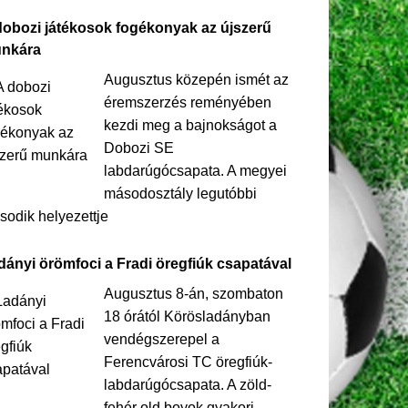
dobozi játékosok fogékonyak az újszerű
nkára
Augusztus közepén ismét az
éremszerzés reményében
kezdi meg a bajnokságot a
Dobozi SE
labdarúgócsapata. A megyei
másodosztály legutóbbi
odik helyezettje
dányi örömfoci a Fradi öregfiúk csapatával
Augusztus 8-án, szombaton
18 órától Körösladányban
vendégszerepel a
Ferencvárosi TC öregfiúk-
labdarúgócsapata. A zöld-
fehér old boyok gyakori