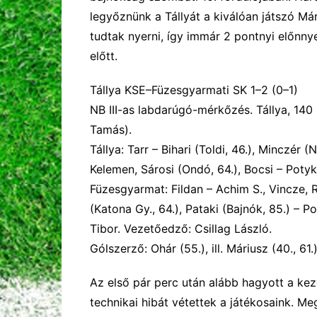
legyőznünk a Tállyát a kiválóan játszó Már
tudtak nyerni, így immár 2 pontnyi előnny
előtt.
Tállya KSE–Füzesgyarmati SK
1
–
2
(
0
–
1
)
NB III-as labdarúgó-mérkőzés. Tállya,
14
0 
Tamás).
Tállya:
Tarr – Bihari (Toldi, 46.), Minczér 
Kelemen, Sárosi (Ondó, 64.), Bocsi – Potyk
Füzesgyarmat:
Fildan – Achim S., Vincze, R
(Katona Gy., 64.), Pataki (Bajnók, 85.) – 
Tibor. Vezetőedző: Csillag László.
Gólszerző:
Ohár (55.), ill. Máriusz (40., 61.
Az első pár perc után alább hagyott a ke
technikai hibát vétettek a játékosaink. Me