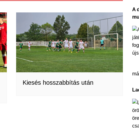
A 
mu
más
Kiesés hosszabbítás után
La