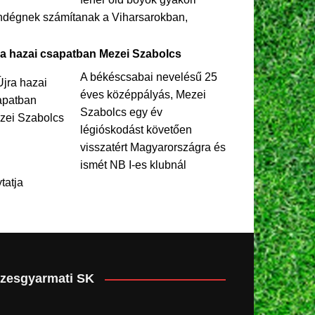
ndégnek számítanak a Viharsarokban,
ra hazai csapatban Mezei Szabolcs
A békéscsabai nevelésű 25
éves középpályás, Mezei
Szabolcs egy év
légióskodást követően
visszatért Magyarországra és
ismét NB I-es klubnál
ytatja
zesgyarmati SK