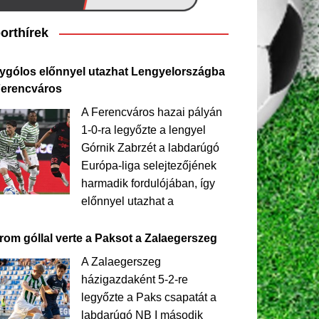
orthírek
ygólos előnnyel utazhat Lengyelországba
Ferencváros
A Ferencváros hazai pályán
1-0-ra legyőzte a lengyel
Górnik Zabrzét a labdarúgó
Európa-liga selejtezőjének
harmadik fordulójában, így
előnnyel utazhat a
rom góllal verte a Paksot a Zalaegerszeg
A Zalaegerszeg
házigazdaként 5-2-re
legyőzte a Paks csapatát a
labdarúgó NB I második