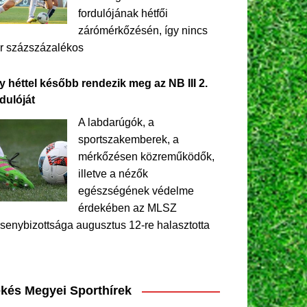
fordulójának hétfői
zárómérkőzésén, így nincs
r százszázalékos
y héttel később rendezik meg az NB III 2.
dulóját
A labdarúgók, a
sportszakemberek, a
mérkőzésen közreműködők,
illetve a nézők
egészségének védelme
érdekében az MLSZ
senybizottsága augusztus 12-re halasztotta
kés Megyei Sporthírek