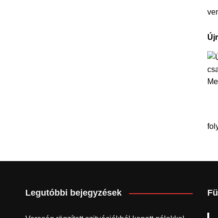
ve
Új
fol
Legutóbbi bejegyzések
Fü