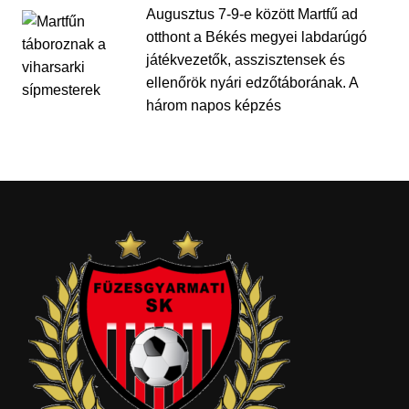
Augusztus 7-9-e között Martfű ad
otthont a Békés megyei labdarúgó
játékvezetők, asszisztensek és
ellenőrök nyári edzőtáborának. A
három napos képzés