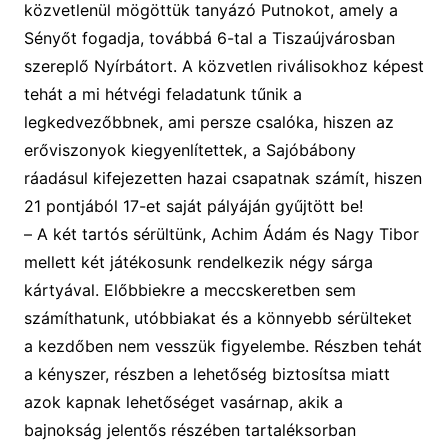
közvetlenül mögött
ük
tanyázó Putnokot, amely a
Sényőt fogadja, továbbá 6-tal a Tiszaújvárosban
szereplő Nyírbátort. A közvetlen riválisokhoz képest
tehát a mi hétvégi feladatunk tűnik a
legkedvezőbbnek, ami persze csalóka, hiszen az
erőviszonyok kiegyenlítettek, a Sajóbábony
ráadásul kifejezetten hazai csapatnak számít, hiszen
21 pontjából 17-et saját pályáján gyűjtött be!
–
A két tartós sérültünk,
Achim Ádám és Nagy
T
ibor
mellett
két játékosunk
rendelkezik négy sárga
kártyával. Előbbiekre a meccskeretben sem
számíthatunk, utóbbiakat és a könnyebb sérülteket
a kezdőben nem vesszük figyelembe. R
észben
tehát
a kényszer, részben a lehetőség biztosítsa miatt
azok kapnak lehetőséget
vasárnap, akik
a
bajnokság jelentős részében tartaléksorban