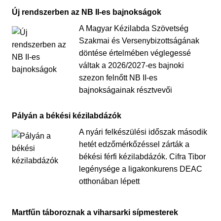
Új rendszerben az NB II-es bajnokságok
A Magyar Kézilabda Szövetség
Szakmai és Versenybizottságának
döntése értelmében véglegessé
váltak a 2026/2027-es bajnoki
szezon felnőtt NB II-es
bajnokságainak résztvevői
Pályán a békési kézilabdázók
A nyári felkészülési időszak második
hetét edzőmérkőzéssel zárták a
békési férfi kézilabdázók. Cifra Tibor
legénysége a ligakonkurens DEAC
otthonában lépett
Martfűn táboroznak a viharsarki sípmesterek