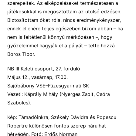
szerep
eltek. Az elképzeléseket természetesen a
játékosokkal is
megosztottam az utolsó edzésen.
B
iztosítottam őket róla,
nincs eredménykényszer,
ennek ellenére
teljes egészében bízom
abban
–
ha
nem is feltétlenül könnyű mérkőzésen –, hogy
győzelemmel hagyják el a pályá
t
–
tette hozzá
Boros Tibor
.
NB III Keleti csoport, 27. forduló
Május 12., vasárnap, 17.00.
Sajóbábony VSE–Füzesgyarmati SK
Vezeti:
Káprály Mihály (Nyerges Zsolt, Csóra
Szabolcs).
Kép: Támadóinkra, Székely Dávidra és Popescu
Robertre különösen fontos szerep hárulhat
hétvégén. Fotó: Erdős Norman