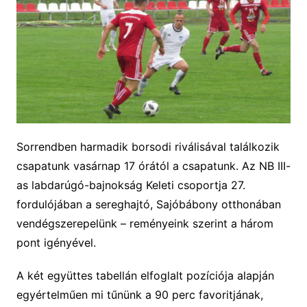
Sorrendben harmadik borsodi riválisával találkozik
csapatunk vasárnap 17 órától a csapatunk. Az NB III-
as labdarúgó-bajnokság Keleti csoportja 27.
fordulójában a sereghajtó, Sajóbábony otthonában
vendégszerepelünk – reményeink szerint a három
pont igényével.
A két együttes tabellán elfoglalt pozíciója alapján
egyértelműen mi tűnünk a 90 perc favoritjának,