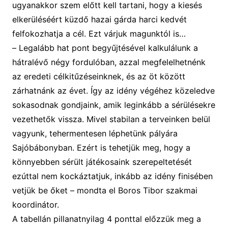
ugyanakkor szem előtt kell tartani, hogy a kiesés
elkerüléséért küzdő hazai gárda harci kedvét
felfokozhatja a cél. Ezt várjuk magunktól is…
–
L
egalább
hat
pont
begyűjtésével kalkulálunk
a
hátralévő
négy fordulóban, azzal megfelelhetnénk
az eredeti célkitűzéseinknek, és az öt között
zárhatnánk az évet. Így az idény végéhez közeledve
sokasodnak gondjaink, amik leginkább a sérülésekre
vezethetők vissza. Mivel stabilan
a terveinken belül
vagyunk
,
tehermentesen léphetünk pályára
Sajóbábonyban.
Ezért is
tehetjük
meg
, hogy
a
k
önnyebb
en
sérült j
átékosaink
szerep
eltetését
ezúttal
nem kockáztat
juk, inkább az idény finisében
vetjük be őket – mondta el Boros Tibor szakmai
koordinátor.
A tabellán
pillanatnyilag
4 ponttal előzzü
k
meg a