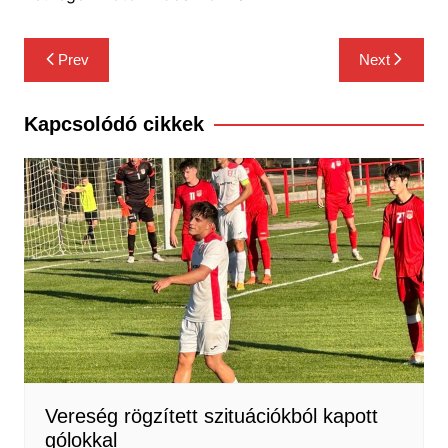
Bejegyzés
Prev
Next
navigáció
Kapcsolódó cikkek
Vereség rögzített szituációkból kapott
gólokkal