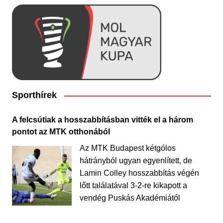
Sporthírek
A felcsútiak a hosszabbításban vitték el a három
pontot az MTK otthonából
Az MTK Budapest kétgólos
hátrányból ugyan egyenlített, de
Lamin Colley hosszabbítás végén
lőtt találatával 3-2-re kikapott a
vendég Puskás Akadémiától