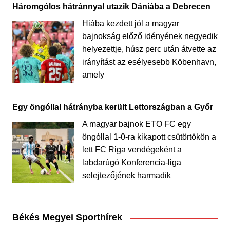
Háromgólos hátránnyal utazik Dániába a Debrecen
Hiába kezdett jól a magyar
bajnokság előző idényének negyedik
helyezettje, húsz perc után átvette az
irányítást az esélyesebb Köbenhavn,
amely
Egy öngóllal hátrányba került Lettországban a Győr
A magyar bajnok ETO FC egy
öngóllal 1-0-ra kikapott csütörtökön a
lett FC Riga vendégeként a
labdarúgó Konferencia-liga
selejtezőjének harmadik
Békés Megyei Sporthírek