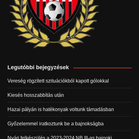
Legutóbbi bejegyzések
Vereség rögzített szituációkból kapott gólokkal
Kiesés hosszabbítás után
Hazai pályán is hatékonyak voltunk támadásban
Győzelemmel iratkoztunk be a bajnokságba
Nyári felkészülés a 2023-2024 NB III-as bajnoki