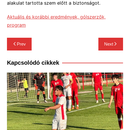
alakulat tartotta szem előtt a biztonságot.
Aktuális és korábbi eredmények, gólszerzők,
program
Bejegyzés
Prev
Next
navigáció
Kapcsolódó cikkek