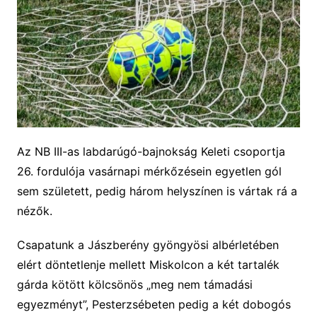
Az NB III-as labdarúgó-bajnokság Keleti csoportja
26. fordulója vasárnapi mérkőzésein egyetlen gól
sem született, pedig három helyszínen is vártak rá a
nézők.
Csapatunk a Jászberény gyöngyösi albérletében
elért döntetlenje mellett Miskolcon a két tartalék
gárda kötött kölcsönös „meg nem támadási
egyezményt”, Pesterzsébeten pedig a két dobogós