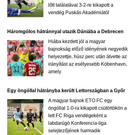
lőtt találatával 3-2-re kikapott a
vendég Puskás Akadémiától
Háromgólos hátránnyal utazik Dániába a Debrecen
Hiába kezdett jól a magyar
bajnokság előző idényének negyedik
helyezettje, húsz perc után átvette az
irányítást az esélyesebb Köbenhavn,
amely
Egy öngóllal hátrányba került Lettországban a Győr
A magyar bajnok ETO FC egy
öngóllal 1-0-ra kikapott csütörtökön a
lett FC Riga vendégeként a
labdarúgó Konferencia-liga
selejtezőjének harmadik